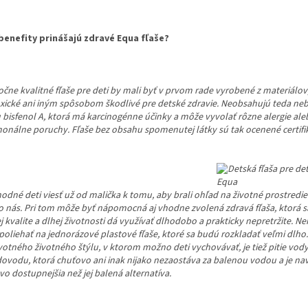
benefity prinášajú zdravé Equa fľaše?
čne kvalitné fľaše pre deti by mali byť v prvom rade vyrobené z materiálov,
oxické ani iným spôsobom škodlivé pre detské zdravie. Neobsahujú teda n
u bisfenol A, ktorá má karcinogénne účinky a môže vyvolať rôzne alergie ale
onálne poruchy. Fľaše bez obsahu spomenutej látky sú tak ocenené certif
odné deti viesť už od malička k tomu, aby brali ohľad na životné prostredie
o nás. Pri tom môže byť nápomocná aj vhodne zvolená zdravá fľaša, ktorá 
j kvalite a dlhej životnosti dá využívať dlhodobo a prakticky nepretržite. N
spoliehať na jednorázové plastové fľaše, ktoré sa budú rozkladať veľmi dlho
votného životného štýlu, v ktorom možno deti vychovávať, je tiež pitie vod
dovodu, ktorá chuťovo ani inak nijako nezaostáva za balenou vodou a je na
o dostupnejšia než jej balená alternatíva.