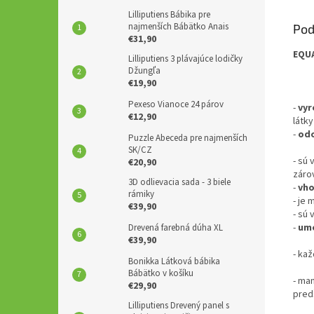
Lilliputiens Bábika pre
najmenších Bábätko Anais
Pod
€31,90
EQUA
Lilliputiens 3 plávajúce lodičky
Džungľa
€19,90
Pexeso Vianoce 24 párov
-
vyr
€12,90
látky
-
odo
Puzzle Abeceda pre najmenších
SK/CZ
- sú 
€20,90
záro
3D odlievacia sada - 3 biele
-
vho
rámiky
- je
€39,90
- sú 
-
umo
Drevená farebná dúha XL
€39,90
- ka
Bonikka Látková bábika
Bábätko v košíku
- man
€29,90
pred
Lilliputiens Drevený panel s