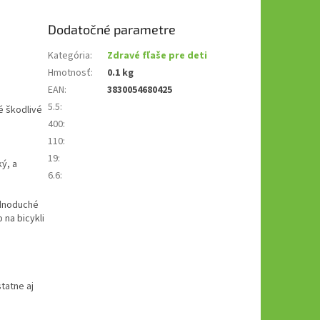
Dodatočné parametre
Kategória
:
Zdravé fľaše pre deti
Hmotnosť
:
0.1 kg
EAN
:
3830054680425
5.5
:
né škodlivé
400
:
110
:
19
:
ký, a
6.6
:
ednoduché
 na bicykli
tatne aj