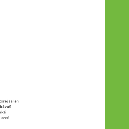
torej sa len
obávať
niká
roveň