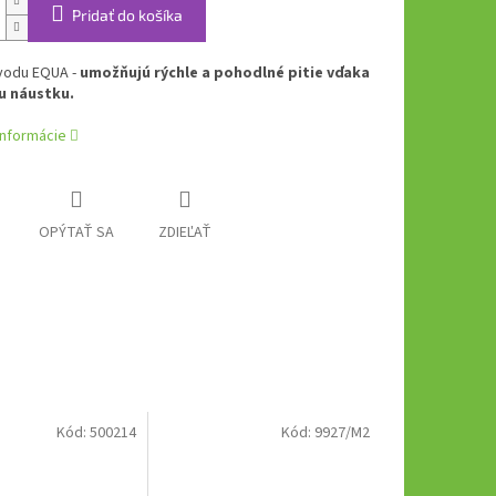
Pridať do košíka
 vodu EQUA -
umožňujú rýchle a pohodlné pitie vďaka
u náustku.
informácie
OPÝTAŤ SA
ZDIEĽAŤ
Kód:
500214
Kód:
9927/M2