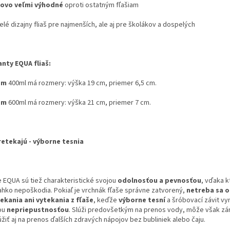
ovo veľmi výhodné
oproti ostatným fľašiam
elé dizajny fliaš pre najmenších, ale aj pre školákov a dospelých
anty EQUA fliaš:
em
400ml má rozmery:
výška 19 cm, priemer 6,5 cm.
em
600ml má rozmery: výška 21 cm, priemer 7 cm.
etekajú - výborne tesnia
e EQUA sú tiež charakteristické svojou
odolnosťou a pevnosťou
, vďaka k
ľahko nepoškodia. Pokiaľ je vrchnák fľaše správne zatvorený,
netreba sa 
ekania ani vytekania z fľaše
, keďže
výborne tesní
a šróbovací závit vy
ou
nepriepustnosťou
. Slúži predovšetkým na prenos vody, môže však zá
žiť aj na prenos ďalších zdravých nápojov bez bubliniek alebo čaju.