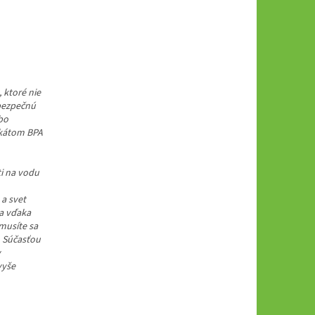
 ktoré nie
ebezpečnú
bo
ikátom BPA
 a svet
sa vďaka
emusíte sa
. Súčasťou
y
vyše