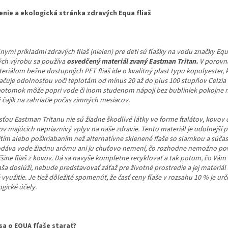
enie a ekologická stránka zdravých Equa fliaš
nymi príkladmi zdravých fliaš (nielen) pre deti sú fľašky na vodu značky Equ
ých výrobu sa používa
osvedčený materiál zvaný Eastman Tritan.
V porovn
eriálom bežne dostupných PET fliaš ide o kvalitný plast typu kopolyester, 
ačuje odolnosťou voči teplotám od mínus 20 až do plus 100 stupňov Celzia a
potomok môže popri vode či inom studenom nápoji bez bubliniek pokojne no
 čajík na zahriatie počas zimných mesiacov.
ťou Eastman Tritanu nie sú žiadne škodlivé látky vo forme ftalátov, kovov č
v majúcich nepriaznivý vplyv na naše zdravie. Tento materiál je odolnejší 
itím alebo poškriabaním než alternatívne sklenené fľaše so slamkou a súča
dáva vode žiadnu arómu ani ju chuťovo nemení, čo rozhodne nemožno po
čšine fliaš z kovov. Dá sa navyše kompletne recyklovať a tak potom, čo Vám
aša doslúži, nebude predstavovať záťaž pre životné prostredie a jej materiál 
využitie. Je tiež dôležité spomenúť, že časť ceny fľaše v rozsahu 10 % je ur
gické účely.
sa o EQUA fľaše starať?