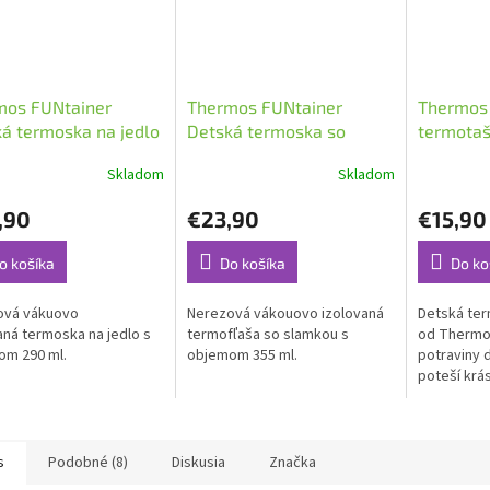
mos FUNtainer
Thermos FUNtainer
Thermos
á termoska na jedlo
Detská termoska so
termotaš
 Fialová
slamkou Modrá
Dinosaur
Skladom
Skladom
,90
€23,90
€15,90
o košíka
Do košíka
Do ko
ová vákuovo
Nerezová vákouovo izolovaná
Detská ter
aná termoska na jedlo s
termofľaša so slamkou s
od Thermo
om 290 ml.
objemom 355 ml.
potraviny d
poteší krá
stane sa 
pomocníko
výlete.
s
Podobné (8)
Diskusia
Značka