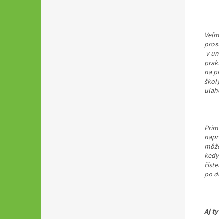
Veľm
pros
v um
prakt
na pr
škol
uľahč
Prime
naprí
môžet
kedy 
čist
po d
Aj t