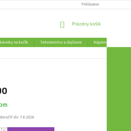
AKO VRÁTIŤ TOVAR
Prihlásenie
NÁKUPNÝ
Prázdny košík
KOŠÍK
kávniky na kočík
Tehotenstvo a dojčenie
Kúpeme, plávame a t
90
ová
dom
oručiť do:
7.8.2026