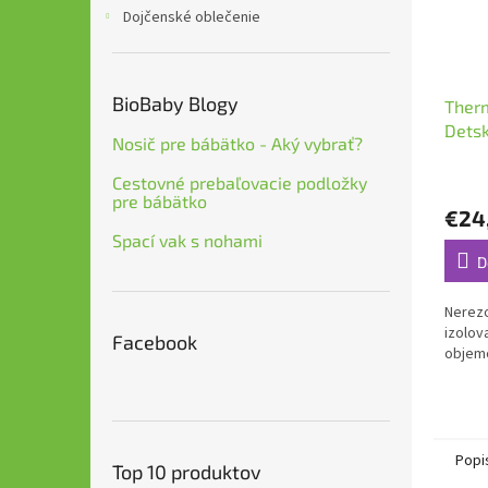
Dojčenské oblečenie
BioBaby Blogy
Ther
Detsk
Nosič pre bábätko - Aký vybrať?
0,29l
Cestovné prebaľovacie podložky
pre bábätko
€24
Spací vak s nohami
D
Nerez
izolov
Facebook
objem
Popi
Top 10 produktov