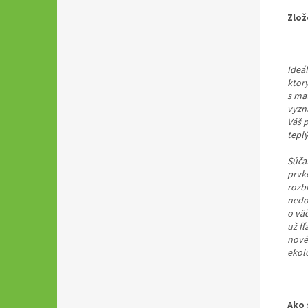
Zlož
Ideál
ktor
s mat
vyzn
Váš 
teplý
Súčas
prvko
rozb
nedo
o vä
už fľ
nové 
ekolo
Ako 