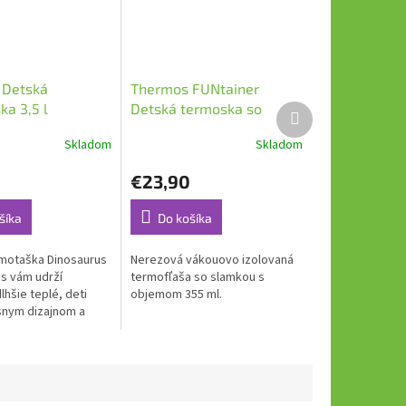
 Detská
Thermos FUNtainer
ka 3,5 l
Detská termoska so
Ďalší
produkt
us
slamkou 0,355l Futbal
Skladom
Skladom
€23,90
šíka
Do košíka
motaška Dinosaurus
Nerezová vákouovo izolovaná
s vám udrží
termofľaša so slamkou s
lhšie teplé, deti
objemom 355 ml.
snym dizajnom a
vašim obľúbeným
m na každom