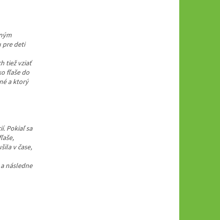
žným
 tiež vziať
ko fľaše do
né a ktorý
í. Pokiaľ sa
ľaše,
šila v čase,
 a následne