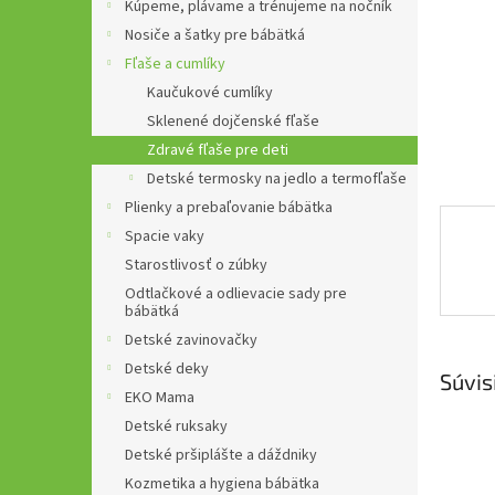
Kúpeme, plávame a trénujeme na nočník
Nosiče a šatky pre bábätká
Fľaše a cumlíky
Kaučukové cumlíky
Sklenené dojčenské fľaše
Zdravé fľaše pre deti
Detské termosky na jedlo a termofľaše
Plienky a prebaľovanie bábätka
Spacie vaky
Starostlivosť o zúbky
Odtlačkové a odlievacie sady pre
bábätká
Detské zavinovačky
Detské deky
Súvis
EKO Mama
Detské ruksaky
Detské pršiplášte a dáždniky
Kozmetika a hygiena bábätka