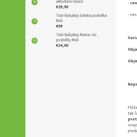
aktivitami Hasiči
-
cen
€29,90
- ves
Tobi BabyBay Detská postieľka
Midi
€99
Tobi BabyBay Matrac do
Vari
postieľky Midi
€24,90
Obj
Obj
Nepr
Fľaš
tak 
pret
svoj
poslú