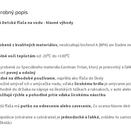
robný popis
 Detská fľaša na vodu - hlavné výhody
obené z kvalitných materiálov
, neobsahujú bisfenol A (BPA) ani žiadne i
lné voči teplotám
od -20℃ do +100℃
vyrobené zo špeciálneho materiálu Eastman Tritan, ktorý je priesvitný a ľah
veň
pevný a odolný
dné na dlhodobé používanie
, napríkla ako fľaša do školy
 možné umývať ich v umývačke riadu, vďaka
širokému hrdlu
je umývanie j
vhodné do držiaka na nápoje na školských taškach a ruksakoch, v aute alebo
žňujú rýchle a pohodlné pitie vďaka širokému náustku
ždá fľaša má
putko na odnesenie alebo zavesenie
, čo ocenia hlavne deti
ipulácie (otváranie a zatváranie) je
jednoduchá a ľahká
, zvládnu to samos
školáci