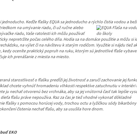
i jednoducho. Keďže fľašky EQUA sa jednoducho a rýchlo čistia vodou a be
triedkom na umývanie riadu, či už ručne alebo
ývačke riadu, Vaše ratolesti ich môžu používať
icky nepretržite počas celého dňa. Hodia sa na domáce použitie a môžu si ich
echádzku, na výlet či na návštevu k starým rodičom. Využitie si nájdu tiež a
y, kedy oceníte praktický popruh na ruku, ktorým sú jednotlivé fľaše vybave
uje ich prenášanie z miesta na miesto.
raná starostlivosť o fľašku predĺži jej životnosť a zaručí zachovanie jej funkci
klad chcete vyhnúť hromadeniu vlhkosti respektíve zatuchnutiu v interiéri f
e ju nechať otvorenú bez vrchnáka, aby sa jej vnútorná časť tak lepšie vysu
dieťa fľašu práve nepoužíva. Raz za čas j
e tiež vhodné vykonať dôkladné
enie fľašky s pomocou horúcej vody, trochou octu a lyžičkou sódy bikarbóny
okončení čistenia nechať fľašu, aby sa usušila hore dnom.
y buď EKO