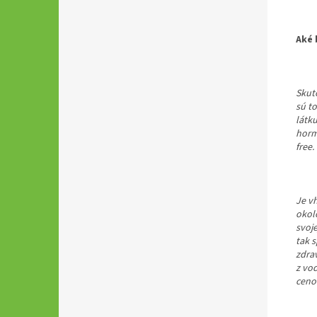
Aké 
Skuto
sú t
látk
horm
free.
Je vh
okol
svoje
tak 
zdra
z vo
cenov