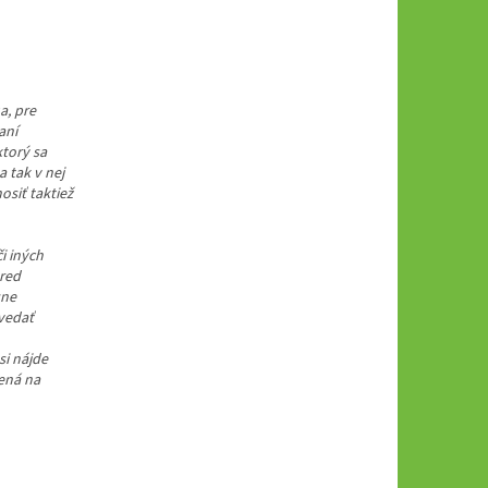
a, pre
aní
ktorý sa
 tak v nej
siť taktiež
i iných
pred
sne
vedať
si nájde
čená na