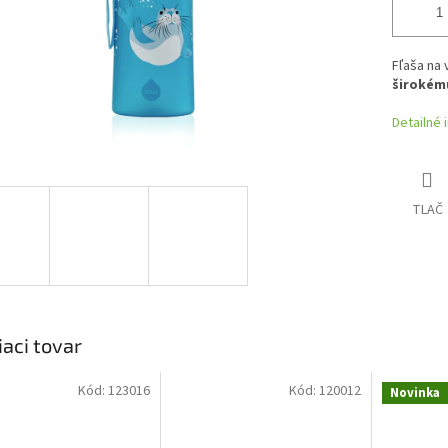
Fľaša na
širokém
Detailné 
TLAČ
iaci tovar
Kód:
123016
Kód:
120012
Novinka