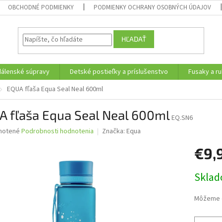
OBCHODNÉ PODMIENKY
PODMIENKY OCHRANY OSOBNÝCH ÚDAJOV
HĽADAŤ
edálenské súpravy
Detské postieľky a príslušenstvo
Fusaky a ru
EQUA fľaša Equa Seal Neal 600ml
A fľaša Equa Seal Neal 600ml
EQ.SN6
né
notené
Podrobnosti hodnotenia
Značka:
Equa
nie
€9,
u
Jednotk
Skla
cena:
iek.
Môžeme d