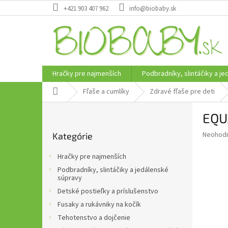
Prejsť
+421 903 407 962
info@biobaby.sk
na
obsah
Hračky pre najmenších
Podbradníky, slintáčiky a j
Domov
Fľaše a cumlíky
Zdravé fľaše pre deti
B
EQU
o
Preskočiť
č
Priemer
Neohod
Kategórie
kategórie
n
hodnote
ý
produkt
Hračky pre najmenších
p
je
Podbradníky, slintáčiky a jedálenské
0,0
a
súpravy
z
n
Detské postieľky a príslušenstvo
5
e
hviezdič
Fusaky a rukávniky na kočík
l
Tehotenstvo a dojčenie