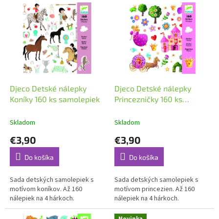
V
p
ý
r
p
o
i
d
s
u
p
k
r
t
o
o
d
Djeco Detské nálepky
Djeco Detské nálepky
v
u
Koníky 160 ks samolepiek
Princezničky 160 ks
k
samolepiek
t
Skladom
Skladom
o
€3,90
€3,90
v
Do košíka
Do košíka
Sada detských samolepiek s
Sada detských samolepiek s
motívom koníkov. Až 160
motívom princezien. Až 160
nálepiek na 4 hárkoch.
nálepiek na 4 hárkoch.