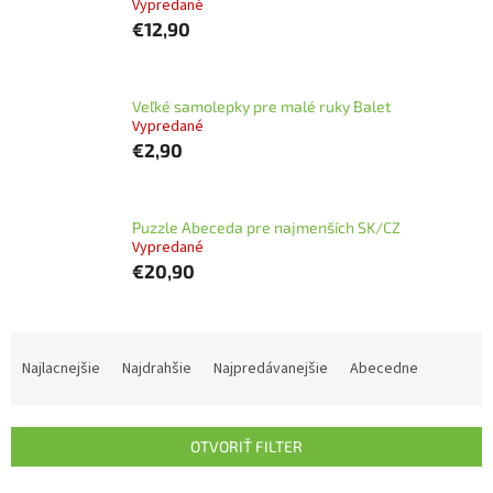
Vypredané
€12,90
Veľké samolepky pre malé ruky Balet
Vypredané
€2,90
Puzzle Abeceda pre najmenších SK/CZ
Vypredané
€20,90
R
a
Najlacnejšie
Najdrahšie
Najpredávanejšie
Abecedne
d
e
n
OTVORIŤ FILTER
i
e