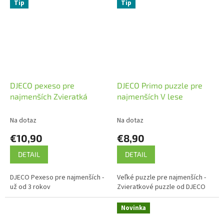
zhodných obrázkov. Na učenie
Tip
Tip
sa farieb....
DJECO pexeso pre
DJECO Primo puzzle pre
najmenších Zvieratká
najmenších V lese
Na dotaz
Na dotaz
€10,90
€8,90
DETAIL
DETAIL
DJECO Pexeso pre najmenších -
Veľké puzzle pre najmenších -
už od 3 rokov
Zvieratkové puzzle od DJECO
Novinka