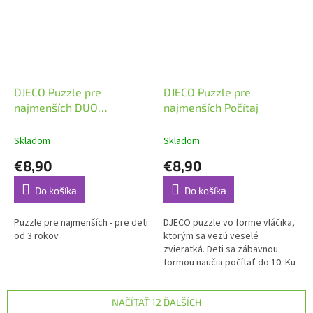
DJECO Puzzle pre
DJECO Puzzle pre
najmenších DUO
najmenších Počítaj
Skrývačka
Skladom
Skladom
€8,90
€8,90
Do košíka
Do košíka
Puzzle pre najmenších - pre deti
DJECO puzzle vo forme vláčika,
od 3 rokov
ktorým sa vezú veselé
zvieratká. Deti sa zábavnou
formou naučia počítať do 10. Ku
každému vozňu s číslom
priradia správny počet
zvieratiek a...
NAČÍTAŤ 12 ĎALŠÍCH