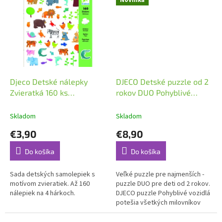
Novinka
Djeco Detské nálepky
DJECO Detské puzzle od 2
Zvieratká 160 ks
rokov DUO Pohyblivé
samolepiek
vozidlá
Skladom
Skladom
€3,90
€8,90
Do košíka
Do košíka
Sada detských samolepiek s
Veľké puzzle pre najmenších -
motívom zvieratiek. Až 160
puzzle DUO pre deti od 2 rokov.
nálepiek na 4 hárkoch.
DJECO puzzle Pohyblivé vozidlá
potešia všetkých milovníkov
autíčok a stavebných strojov.