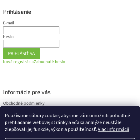
Prihlásenie
E-mail
Heslo
PRIHLÁSIŤ SA
Nová registrácia
Zabudnuté heslo
Informácie pre vás
Obchodné podmienky
Podmienky ochrany osobných údajov
Používame súbory cookie, aby sme vám umožnili pohodlné
Ako vrátiť tovar
prehliadanie webovej stránky a vďaka analýze neustále
zlepšovali jej funkcie, výkon a použiteľnosť.
Viac informácií