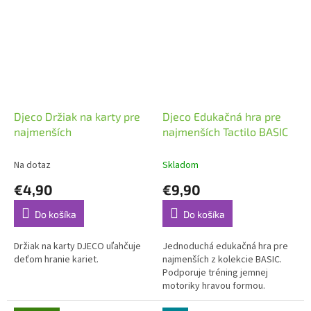
Djeco Držiak na karty pre
Djeco Edukačná hra pre
najmenších
najmenších Tactilo BASIC
Na dotaz
Skladom
€4,90
€9,90
Do košíka
Do košíka
Držiak na karty DJECO uľahčuje
Jednoduchá edukačná hra pre
deťom hranie kariet.
najmenších z kolekcie BASIC.
Podporuje tréning jemnej
motoriky hravou formou.
Hmatové hry, ktoré zaujmú aj tie