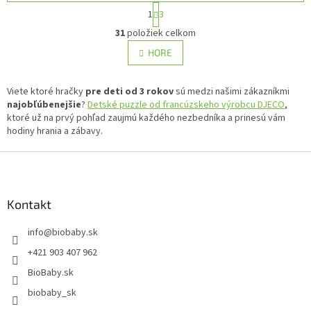
S
1
3
t
O
r
31
položiek celkom
v
á
l
HORE
n
á
k
d
o
v
Viete ktoré hračky
pre deti od 3 rokov
a
sú medzi našimi zákazníkmi
a
najobľúbenejšie
?
Detské puzzle od francúzskeho výrobcu DJECO
c
,
n
ktoré už na prvý pohľad zaujmú každého nezbedníka a prinesú vám
i
i
hodiny hrania a zábavy.
e
e
p
Z
r
v
á
k
p
y
ä
Kontakt
v
t
ý
info
@
biobaby.sk
i
p
e
i
+421 903 407 962
s
BioBaby.sk
u
biobaby_sk