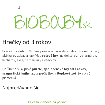
Prejsť
NÁKUP
na
obsah
KOŠÍK
Hračky od 3 rokov
Hračky pre deti od 3 rokov prinášajú množstvo ďalších foriem zábavy.
Škôlkarov zabavia napríklad
rolové hry
- na doktorov, veterinárov,
kuchárov, ale aj na maminky a oteckov.
Obľúbené sú aj
prvé puzzle
,
spoločenské hry od 3 rokov
,
magnetické knihy
, ale aj
pečiatky, nálepkové zošity
a prvé
písmenká.
Najpredávanejšie
Pexeso Vianoce 24 párov