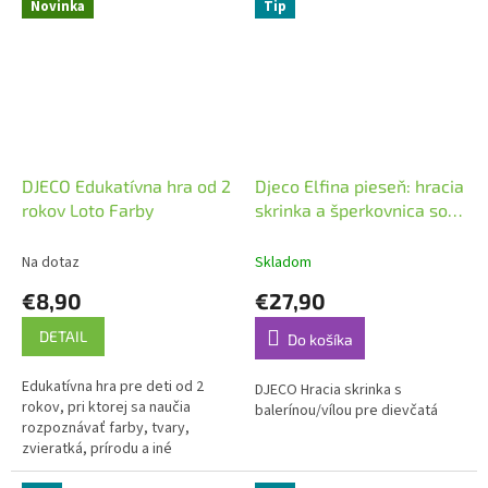
najmenšie deti.
Novinka
Tip
DJECO Edukatívna hra od 2
Djeco Elfina pieseň: hracia
rokov Loto Farby
skrinka a šperkovnica so
zásuvkou
Na dotaz
Skladom
€8,90
€27,90
DETAIL
Do košíka
Edukatívna hra pre deti od 2
DJECO Hracia skrinka s
rokov, pri ktorej sa naučia
balerínou/vílou pre dievčatá
rozpoznávať farby, tvary,
zvieratká, prírodu a iné
predmety. Hra - na princípe