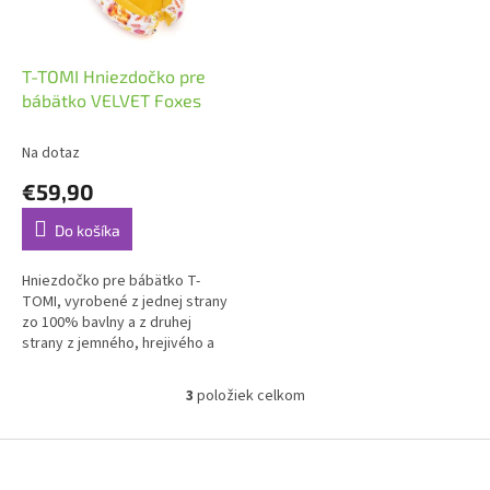
T-TOMI Hniezdočko pre
bábätko VELVET Foxes
Na dotaz
€59,90
Do košíka
Hniezdočko pre bábätko T-
TOMI, vyrobené z jednej strany
zo 100% bavlny a z druhej
strany z jemného, hrejivého a
luxusného materiálu VELVET.
3
položiek celkom
O
v
l
Z
á
á
d