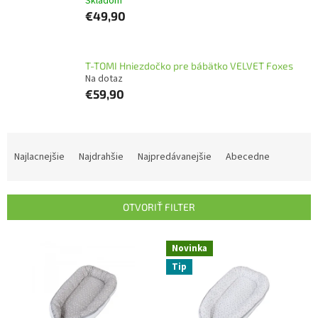
Skladom
€49,90
T-TOMI Hniezdočko pre bábätko VELVET Foxes
Na dotaz
€59,90
R
a
Najlacnejšie
Najdrahšie
Najpredávanejšie
Abecedne
d
e
n
OTVORIŤ FILTER
i
e
V
p
Novinka
ý
r
Tip
p
o
i
d
s
u