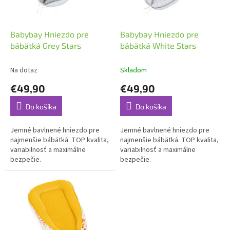
p
k
r
t
o
o
d
Babybay Hniezdo pre
Babybay Hniezdo pre
v
u
bábätká Grey Stars
bábätká White Stars
k
t
Na dotaz
Skladom
o
€49,90
€49,90
v
Do košíka
Do košíka
Jemné bavlnené hniezdo pre
Jemné bavlnené hniezdo pre
najmenšie bábätká. TOP kvalita,
najmenšie bábätká. TOP kvalita,
variabilnosť a maximálne
variabilnosť a maximálne
bezpečie.
bezpečie.