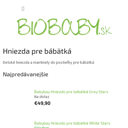
Prejsť
NÁKUP
na
obsah
KOŠÍK
Hniezda pre bábätká
Detské hniezda a mantinely do postieľky pre bábätká.
Najpredávanejšie
Babybay Hniezdo pre bábätká Grey Stars
Na dotaz
€49,90
Babybay Hniezdo pre bábätká White Stars