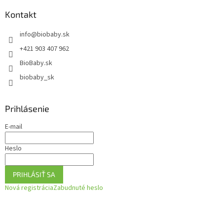
p
a
ä
Kontakt
c
t
i
info
@
biobaby.sk
i
e
p
e
+421 903 407 962
r
BioBaby.sk
v
k
biobaby_sk
y
v
ý
Prihlásenie
p
i
E-mail
s
u
Heslo
PRIHLÁSIŤ SA
Nová registrácia
Zabudnuté heslo