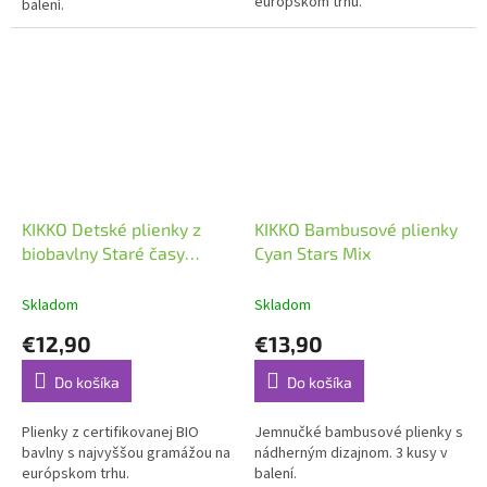
európskom trhu.
balení.
KIKKO Detské plienky z
KIKKO Bambusové plienky
biobavlny Staré časy
Cyan Stars Mix
70x70 5ks – pastels pre
dievčatká
Skladom
Skladom
€12,90
€13,90
Do košíka
Do košíka
Plienky z certifikovanej BIO
Jemnučké bambusové plienky s
bavlny s najvyššou gramážou na
nádherným dizajnom. 3 kusy v
európskom trhu.
balení.