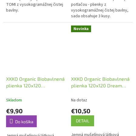
TOMI z vysokogramážnej čistej
potlačou - plienky z
bavlny.
vysokogramážnej čistej bavlny,
sada obsahuje 3 kusy.
Novinka
XKKO Organic Biobavlnená
XKKO Organic Biobavlnená
plienka 120x120
plienka 120x120 Dream
Fox&Raccoon
Catcher
Skladom
Na dotaz
€9,90
€10,50
DETAIL
Do košíka
Jemná mušelínová látková
Jemná mušelínová látková