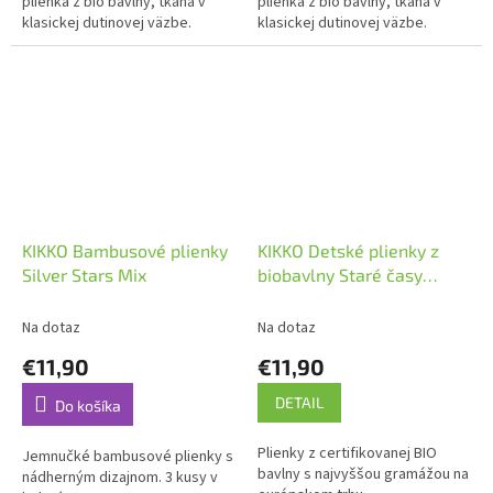
plienka z bio bavlny, tkaná v
plienka z bio bavlny, tkaná v
klasickej dutinovej väzbe.
klasickej dutinovej väzbe.
KIKKO Bambusové plienky
KIKKO Detské plienky z
Silver Stars Mix
biobavlny Staré časy
70x70 5ks – pastels pre
chlapčekov
Na dotaz
Na dotaz
€11,90
€11,90
DETAIL
Do košíka
Plienky z certifikovanej BIO
Jemnučké bambusové plienky s
bavlny s najvyššou gramážou na
nádherným dizajnom. 3 kusy v