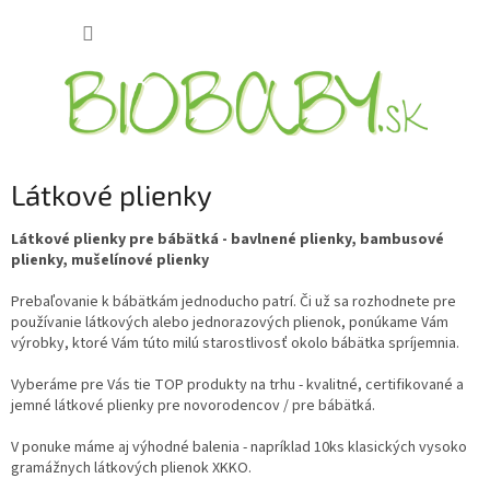
Prejsť
NÁKUP
na
obsah
KOŠÍK
Látkové plienky
Látkové plienky pre bábätká - bavlnené plienky, bambusové
plienky, mušelínové plienky
Prebaľovanie k bábätkám jednoducho patrí. Či už sa rozhodnete pre
používanie látkových alebo jednorazových plienok, ponúkame Vám
výrobky, ktoré Vám túto milú starostlivosť okolo bábätka spríjemnia.
Vyberáme pre Vás tie TOP produkty na trhu - kvalitné, certifikované a
jemné látkové plienky pre novorodencov / pre bábätká.
V ponuke máme aj výhodné balenia - napríklad 10ks klasických vysoko
gramážnych látkových plienok XKKO.