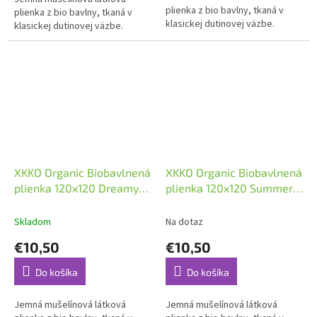
plienka z bio bavlny, tkaná v
plienka z bio bavlny, tkaná v
klasickej dutinovej väzbe.
klasickej dutinovej väzbe.
XKKO Organic Biobavlnená
XKKO Organic Biobavlnená
plienka 120x120 Dreamy
plienka 120x120 Summer
Sheeps
Meadow
Skladom
Na dotaz
€10,50
€10,50
Do košíka
Do košíka
Jemná mušelínová látková
Jemná mušelínová látková