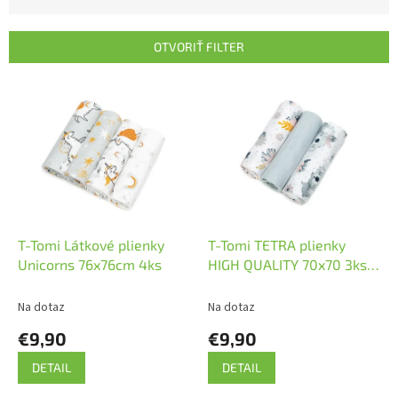
d
e
n
OTVORIŤ FILTER
i
e
V
p
ý
r
p
o
i
d
s
u
p
k
r
t
o
o
d
T-Tomi Látkové plienky
T-Tomi TETRA plienky
v
u
Unicorns 76x76cm 4ks
HIGH QUALITY 70x70 3ks
k
Koala
t
Na dotaz
Na dotaz
o
€9,90
€9,90
v
DETAIL
DETAIL