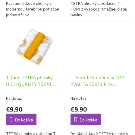
Kvalitné látkové plienky s
TETRA plienky s potlačou T-
modernou farebnou potlačou
TOMI z vysokogramážnej čistej
jednorožcov.
bavlny.
T-Tomi TETRA plienky
T-Tomi Tetra plienky TOP
HIGH QUALITY 70x70
KVALITA 70x70 Pink
Rainbow
flowers 3ks
Na dotaz
Na dotaz
€9,90
€9,90
Do košíka
Do košíka
TETRA plienky s potlačou T-
Detské látkové TETRA plienky s