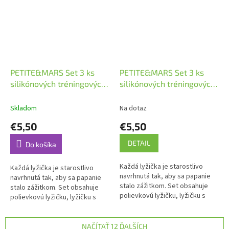
PETITE&MARS Set 3 ks
PETITE&MARS Set 3 ks
silikónových tréningových
silikónových tréningových
lyžičiek Take&Match
lyžičiek Take&Match
Desert Sand 6m+
Dusty Rose 6m+
Skladom
Na dotaz
€5,50
€5,50
DETAIL
Do košíka
Každá lyžička je starostlivo
Každá lyžička je starostlivo
navrhnutá tak, aby sa papanie
navrhnutá tak, aby sa papanie
stalo zážitkom. Set obsahuje
stalo zážitkom. Set obsahuje
polievkovú lyžičku, lyžičku s
polievkovú lyžičku, lyžičku s
výstupkami na ľahké uchopenie
výstupkami na ľahké uchopenie
cestovín a lyžičku na...
cestovín a lyžičku na...
NAČÍTAŤ 12 ĎALŠÍCH