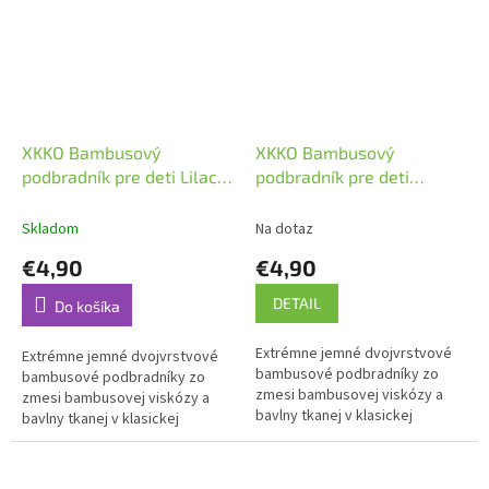
XKKO Bambusový
XKKO Bambusový
podbradník pre deti Lilac
podbradník pre deti
Stars
Turquoise Stars
Skladom
Na dotaz
€4,90
€4,90
DETAIL
Do košíka
Extrémne jemné dvojvrstvové
Extrémne jemné dvojvrstvové
bambusové podbradníky zo
bambusové podbradníky zo
zmesi bambusovej viskózy a
zmesi bambusovej viskózy a
bavlny tkanej v klasickej
bavlny tkanej v klasickej
dutinovej väzbe. Vďaka
dutinovej väzbe. Vďaka
dvojitému zapínaniu na cvočky
dvojitému zapínaniu na cvočky
je možné...
je možné...