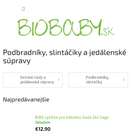
Prejsť
NÁKUP
na
obsah
KOŠÍK
Podbradníky, slintáčiky a jedálenské
súpravy
Detské riady a
Podbradníky,
jedálenské súpravy
slintáčiky
Najpredávanejšie
BIBS Lyžička pre bábätko Sada 2ks Sage
Skladom
€12,90