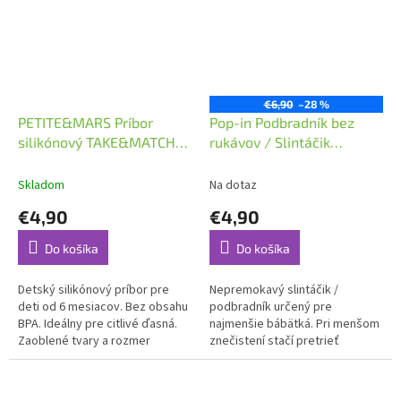
€6,90
–28 %
PETITE&MARS Príbor
Pop-in Podbradník bez
silikónový TAKE&MATCH
rukávov / Slintáčik
Misty Green 6m+
Crocodile
Skladom
Na dotaz
€4,90
€4,90
Do košíka
Do košíka
Detský silikónový príbor pre
Nepremokavý slintáčik /
deti od 6 mesiacov. Bez obsahu
podbradník určený pre
BPA. Ideálny pre citlivé ďasná.
najmenšie bábätká. Pri menšom
Zaoblené tvary a rozmer
znečistení stačí pretrieť
vhodný pre malé detské rúčky.
nepremokavú časť
podbradníka.