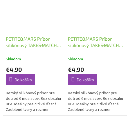
PETITE&MARS Príbor
PETITE&MARS Príbor
silikónový TAKE&MATCH
silikónový TAKE&MATCH
Dusty Rose 6m+
Intense Ochre 6m+
Skladom
Skladom
€4,90
€4,90
Do košíka
Do košíka
Detský silikónový príbor pre
Detský silikónový príbor pre
deti od 6 mesiacov. Bez obsahu
deti od 6 mesiacov. Bez obsahu
BPA. Ideálny pre citlivé ďasná.
BPA. Ideálny pre citlivé ďasná.
Zaoblené tvary a rozmer
Zaoblené tvary a rozmer
vhodný pre malé detské rúčky.
vhodný pre malé detské rúčky.