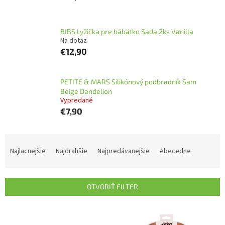
BIBS Lyžička pre bábätko Sada 2ks Vanilla
Na dotaz
€12,90
PETITE & MARS Silikónový podbradník Sam
Beige Dandelion
Vypredané
€7,90
R
a
Najlacnejšie
Najdrahšie
Najpredávanejšie
Abecedne
d
e
n
OTVORIŤ FILTER
i
e
V
p
ý