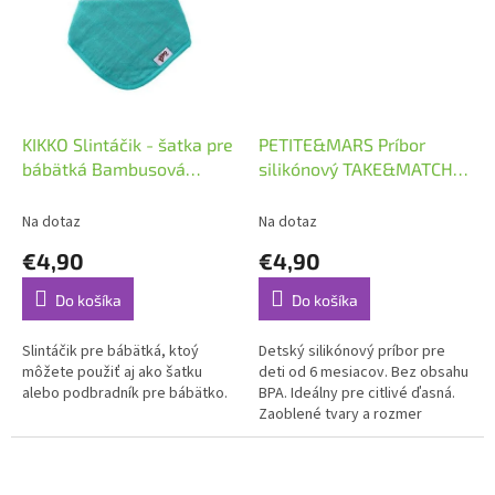
KIKKO Slintáčik - šatka pre
PETITE&MARS Príbor
bábätká Bambusová
silikónový TAKE&MATCH
Turquoise
Desert Sand 6m+
Na dotaz
Na dotaz
€4,90
€4,90
Do košíka
Do košíka
Slintáčik pre bábätká, ktoý
Detský silikónový príbor pre
môžete použiť aj ako šatku
deti od 6 mesiacov. Bez obsahu
alebo podbradník pre bábätko.
BPA. Ideálny pre citlivé ďasná.
Zaoblené tvary a rozmer
vhodný pre malé detské rúčky.