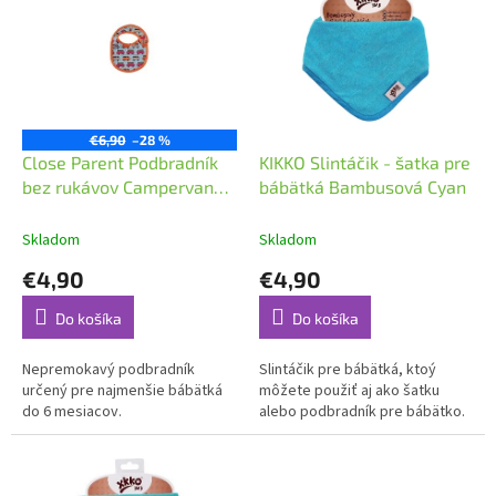
r
p
o
i
d
s
u
p
k
r
t
o
€6,90
–28 %
o
d
Close Parent Podbradník
KIKKO Slintáčik - šatka pre
v
u
bez rukávov Campervan
bábätká Bambusová Cyan
k
Blue
t
Skladom
Skladom
o
€4,90
€4,90
v
Do košíka
Do košíka
Nepremokavý podbradník
Slintáčik pre bábätká, ktoý
určený pre najmenšie bábätká
môžete použiť aj ako šatku
do 6 mesiacov.
alebo podbradník pre bábätko.