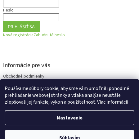
Heslo
PRIHLÁSIŤ SA
Nová registrácia
Zabudnuté heslo
Informácie pre vás
Obchodné podmienky
Podmienky ochrany osobných údajov
Používame súbory cookie, aby sme vám umožnili pohodlné
Ako vrátiť tovar
prehliadanie webovej stránky a vďaka analýze neustále
zlepšovali jej funkcie, výkon a použiteľnosť.
Viac informácií
Nastavenie
Vytvoril Shoptet
Súhlasím
Copyright 2026
BioBaby.sk
. Všetky práva vyhradené.