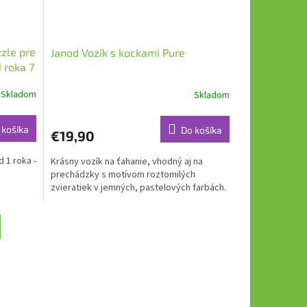
zle pre
Janod Vozík s kockami Pure
 roka 7
Skladom
Skladom
 košíka
Do košíka
€19,90
 1 roka -
Krásny vozík na ťahanie, vhodný aj na
prechádzky s motívom roztomilých
zvieratiek v jemných, pastelových farbách.