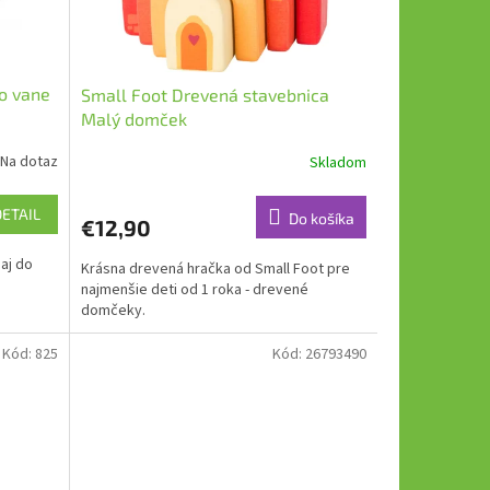
o vane
Small Foot Drevená stavebnica
Malý domček
Na dotaz
Skladom
DETAIL
Do košíka
€12,90
aj do
Krásna drevená hračka od Small Foot pre
najmenšie deti od 1 roka - drevené
domčeky.
Kód:
825
Kód:
26793490