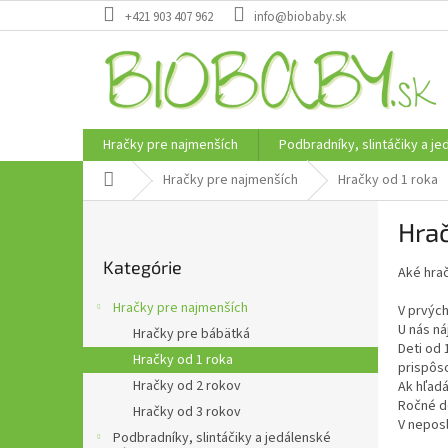
Prejsť
+421 903 407 962
info@biobaby.sk
na
obsah
Hračky pre najmenších
Podbradníky, slintáčiky a j
Domov
Hračky pre najmenších
Hračky od 1 roka
B
Hrač
o
Preskočiť
č
Kategórie
kategórie
Aké hra
n
ý
Hračky pre najmenších
V prvých
p
U nás ná
Hračky pre bábätká
a
Deti od 
Hračky od 1 roka
n
prispôs
e
Hračky od 2 rokov
Ak hľad
Ročné de
l
Hračky od 3 rokov
V nepos
Podbradníky, slintáčiky a jedálenské