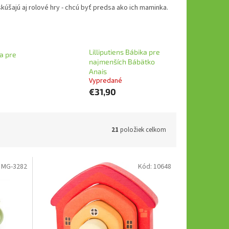
skúšajú aj rolové hry - chcú byť predsa ako ich maminka.
Lilliputiens Bábika pre
ka pre
najmenších Bábätko
Anais
Vypredané
€31,90
21
položiek celkom
:
MG-3282
Kód:
10648