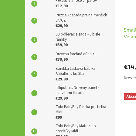
Pexeso Vianoce 24 párov
€12,90
Puzzle Abeceda pre najmenších
SK/CZ
€20,90
Small
3D odlievacia sada - 3 biele
Vesm
rámiky
€39,90
Drevená farebná dúha XL
€39,90
€14
Bonikka Látková bábika
Bábätko v košíku
Dreven
€29,90
Lilliputiens Drevený panel s
aktivitami Hasiči
Akci
€29,90
Tobi BabyBay Detská postieľka
Midi
€99
Tobi BabyBay Matrac do
postieľky Midi