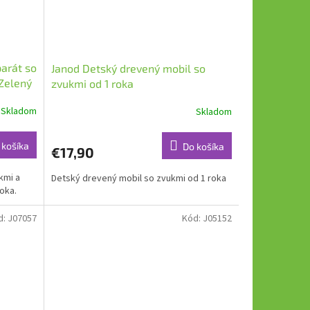
arát so
Janod Detský drevený mobil so
Zelený
zvukmi od 1 roka
Skladom
Skladom
 košíka
Do košíka
€17,90
kmi a
Detský drevený mobil so zvukmi od 1 roka
roka.
d:
J07057
Kód:
J05152