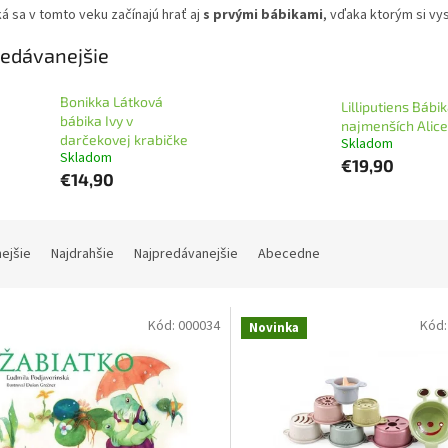
á sa v tomto veku začínajú hrať aj
s prvými bábikami
, vďaka ktorým si vy
edávanejšie
Bonikka Látková
Lilliputiens Bábi
bábika Ivy v
najmenších Alice
darčekovej krabičke
Skladom
Skladom
€19,90
€14,90
nejšie
Najdrahšie
Najpredávanejšie
Abecedne
Kód:
000034
Kód
Novinka