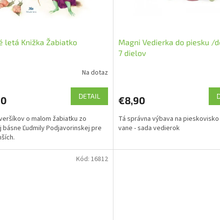
 letá Knižka Žabiatko
Magni Vedierka do piesku /d
7 dielov
Na dotaz
DETAIL
90
€8,90
veršíkov o malom žabiatku zo
Tá správna výbava na pieskovisko 
 básne Ľudmily Podjavorinskej pre
vane - sada vedierok
ších.
Kód:
16812