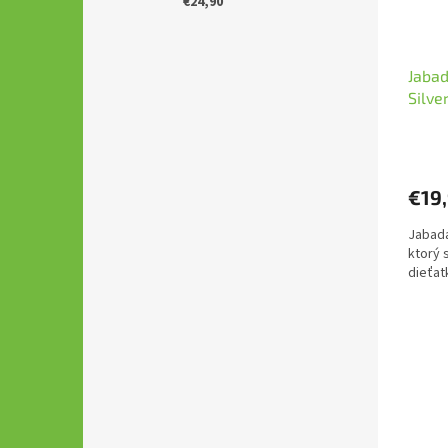
€24,90
Jaba
Silve
€19
Jabada
ktorý 
dieťat