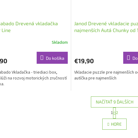
dabado Drevená vkladačka
Janod Drevené vkladacie puz
r Line
najmenších Autá Chunky od 1
dielov
Skladom
Do košíka
Do
,90
€19,90
bado Vkladačka - triediaci box,
Vkladacie puzzle pre najmenších od
slúži na rozvoj motorických zručností
autíčka pre najmenších
ka.
NAČÍTAŤ 9 ĎALŠÍCH
S
1
2
O
t
r
v
HORE
á
l
n
á
k