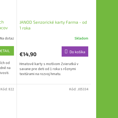
ch
JANOD Senzorické karty Farma - od
acov
1 roka
Na dotaz
Skladom
DETAIL
Do košíka
€14,90
ích od
Hmatové karty s motívom Zvieratká v
odné na
savane pre deti od 1 roka s rôznymi
vosti.
textúrami na rozvoj hmatu.
Kód:
822
Kód:
J05334