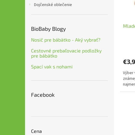
r
d
Dojčenské oblečenie
o
u
d
k
u
t
Mladé
k
o
BioBaby Blogy
t
v
o
Nosič pre bábätko - Aký vybrať?
v
Cestovné prebaľovacie podložky
pre bábätko
€3,
Spací vak s nohami
Výber 
známej
najmen
Facebook
Cena