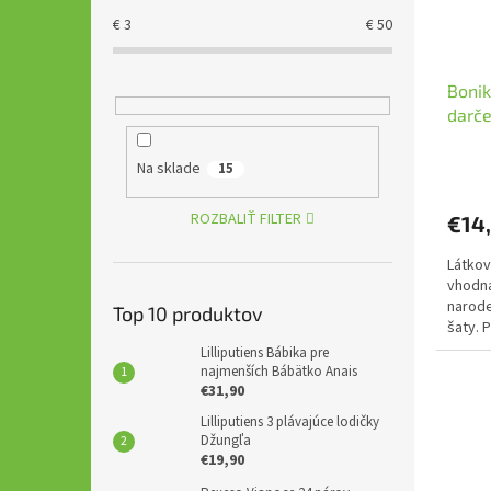
€
3
€
50
Bonik
darče
Na sklade
15
ROZBALIŤ FILTER
€14
Látkov
vhodná
narode
Top 10 produktov
šaty. 
Lilliputiens Bábika pre
najmenších Bábätko Anais
€31,90
Lilliputiens 3 plávajúce lodičky
Džungľa
€19,90