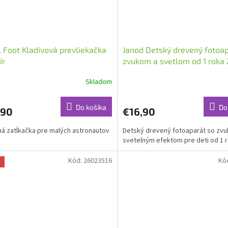
 Foot Kladivová prevliekačka
Janod Detský drevený fotoap
ír
zvukom a svetlom od 1 roka 
Skladom
Do košíka
Do
,90
€16,90
á zatĺkačka pre malých astronautov
Detský drevený fotoaparát so zvu
svetelným efektom pre deti od 1 
Kód:
26023516
Kó
a