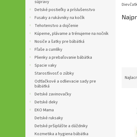
súpravy
Dievčatk
Detské postieľky a príslušenstvo
Najpr
Fusaky a rukávniky na kočík
Tehotenstvo a dojčenie
Kúpeme, plávame a trénujeme na nočník
Nosiče a šatky pre bábätká
Fľaše a cumlíky
Plienky a prebaľovanie bábätka
Spacie vaky
R
Starostlivosť o zúbky
a
Najlac
Odtlačkové a odlievacie sady pre
d
bábätká
e
Detské zavinovačky
V
n
Detské deky
ý
i
p
EKO Mama
e
i
p
Detské ruksaky
s
r
Detské pršiplášte a dáždniky
p
o
Kozmetika a hygiena bábätka