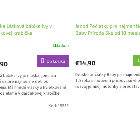
ka Látková bábika Ivy v
Janod Pečiatky pre najmenší
kovej krabičke
Baby Príroda 5ks od 18 mesi
Skladom
Do košíka
€14,90
,90
Detské pečiatky Baby pre najmenš
á bábika Ivy je mäkká, jemná a
1,5 roka s motívom prírody, sú vh
 už pre najmenšie deti od
rozvoj jemnej motoriky a predstavi
nia. Má hnedé vlásky a kvietkované
Posielame v darčekovej krabičke.
Kód:
15558