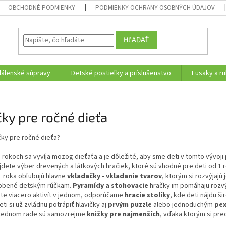
OBCHODNÉ PODMIENKY
PODMIENKY OCHRANY OSOBNÝCH ÚDAJOV
HĽADAŤ
edálenské súpravy
Detské postieľky a príslušenstvo
Fusaky a ru
ky pre ročné dieťa
čky pre ročné dieťa?
 rokoch sa vyvíja mozog dieťaťa a je dôležité, aby sme deti v tomto vývoj
jdete výber drevených a látkových hračiek, ktoré sú vhodné pre deti od 1 
1 roka obľubujú hlavne
vkladačky - vkladanie tvarov
, ktorým si rozvýjaj
obené detským rúčkam.
Pyramídy a stohovacie
hračky im pomáhaju rozvý
áte viacero aktivít v jednom, odporúčame
hracie stolíky
, kde deti nájdu š
ti si už zvládnu potrápiť hlavičky aj
prvým
puzzle
alebo jednoduchým
pe
lednom rade sú samozrejme
knižky pre najmenších
, vďaka ktorým si prec