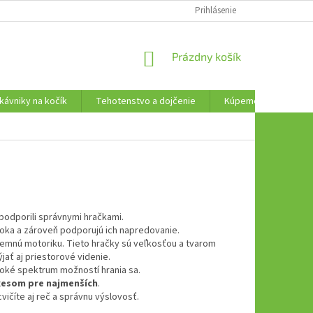
AKO VRÁTIŤ TOVAR
Prihlásenie
NÁKUPNÝ
Prázdny košík
KOŠÍK
kávniky na kočík
Tehotenstvo a dojčenie
Kúpeme, plávame a t
i podporili správnymi hračkami.
roka a zároveň podporujú ich napredovanie.
ú jemnú motoriku. Tieto hračky sú veľkosťou a tvarom
jať aj priestorové videnie.
iroké spektrum možností hrania sa.
xesom pre
najmenších
.
vičíte aj reč a správnu výslovosť.