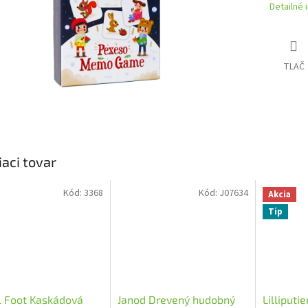
Detailné 
TLAČ
iaci tovar
Kód:
3368
Kód:
J07634
Akcia
Tip
l Foot Kaskádová
Janod Drevený hudobný
Lilliputi