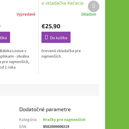
a vkladačka Kačacia
Ďalší
produkt
rodinka od 1 roka
Vypredané
Skladom
0
€25,90
šíka
Do košíka
s Bábika Louise v
Drevená vkladačka pre
plnkami - ideálna
najmenších.
a pre najmenších,
od 1 roka.
Dodatočné parametre
Kategória
:
Hračky pre najmenších
EAN
:
8582000006319