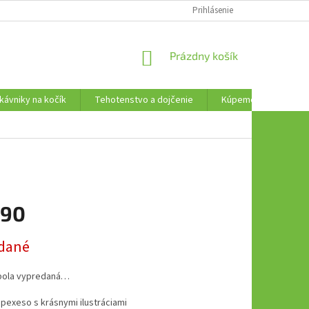
AKO VRÁTIŤ TOVAR
Prihlásenie
NÁKUPNÝ
Prázdny košík
KOŠÍK
kávniky na kočík
Tehotenstvo a dojčenie
Kúpeme, plávame a t
,90
ová
dané
bola vypredaná…
pexeso s krásnymi ilustráciami