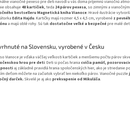
inálne vianočné pexeso pre deti navodí u vás doma príjemnú vianočnú atmo
nie obsahuje
48 kartičiek
, teda
24 párov pexesa
, so zimnými a vianočným
očného bestselleru Magnetická kniha Vianoce
. Hravé ilustrácie vytvoril
rátorka
Edita Hajdu
. Kartičky majú rozmer 4,5 x 4,5 cm, vyrobené
z pevné
tónu
a majú oblé rohy. Sú tak
dostatočne veľké a bezpečné
pre malé det
rhnuté na Slovensku, vyrobené v Česku
so Vianoce je vďaka väčšej veľkosti kartičiek a menšiemu počtu párov skv
očenskou hrou pre deti
. Deti si počas hrania
cvičia pamäť, pozorovaci
pnosti
aj základné pravidlá hrania spoločenských hier, ako je striedanie po
ím deťom môžete na začiatok vybrať len niekoľko párov. Vianočné puzzle
očný darček.
Skvelé je aj ako
prekvapenie od Mikuláša
.