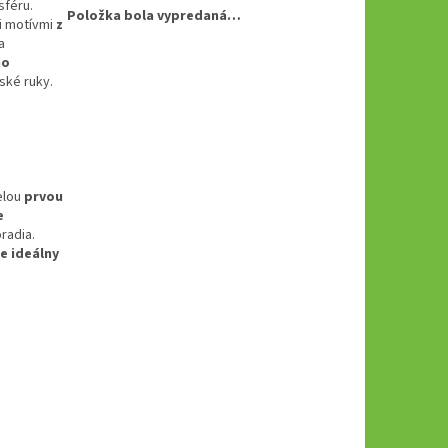
sféru.
Položka bola vypredaná…
i motívmi
z
a
ho
ské ruky.
elou
prvou
e
radia.
je ideálny