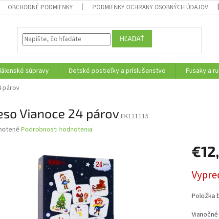
OBCHODNÉ PODMIENKY
PODMIENKY OCHRANY OSOBNÝCH ÚDAJOV
HĽADAŤ
edálenské súpravy
Detské postieľky a príslušenstvo
Fusaky a ru
4 párov
eso Vianoce 24 párov
EK111115
né
notené
Podrobnosti hodnotenia
nie
€12
u
Jednotk
Vypre
cena:
iek.
Položka 
Vianočné 