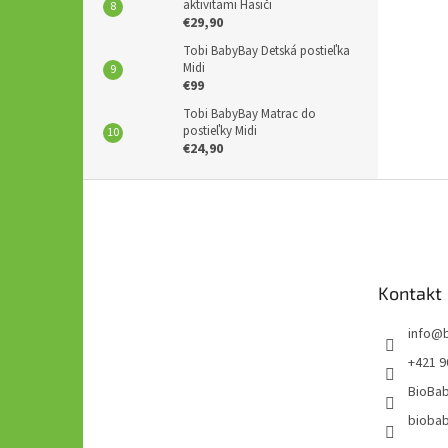
aktivitami Hasiči
€29,90
Tobi BabyBay Detská postieľka
Midi
€99
Tobi BabyBay Matrac do
postieľky Midi
€24,90
Z
á
p
ä
t
Kontakt
i
e
info
@
+421 9
BioBab
bioba