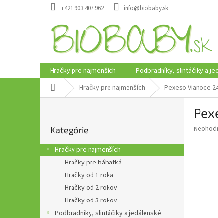
Prejsť
+421 903 407 962
info@biobaby.sk
na
obsah
Hračky pre najmenších
Podbradníky, slintáčiky a j
Domov
Hračky pre najmenších
Pexeso Vianoce 2
B
Pex
o
Preskočiť
č
Priemer
Neohod
Kategórie
kategórie
n
hodnote
ý
produkt
Hračky pre najmenších
p
je
Hračky pre bábätká
0,0
a
z
Hračky od 1 roka
n
5
e
Hračky od 2 rokov
hviezdič
l
Hračky od 3 rokov
Podbradníky, slintáčiky a jedálenské