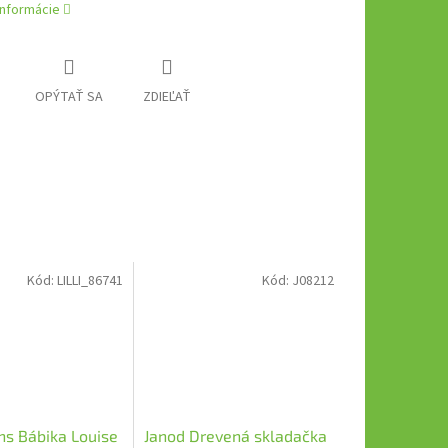
informácie
OPÝTAŤ SA
ZDIEĽAŤ
Kód:
LILLI_86741
Kód:
J08212
ens Bábika Louise
Janod Drevená skladačka