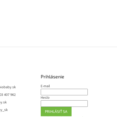
Prihlásenie
E-mail
biobaby.sk
03 407 962
Heslo
y.sk
by_sk
PRIHLÁSIŤ SA