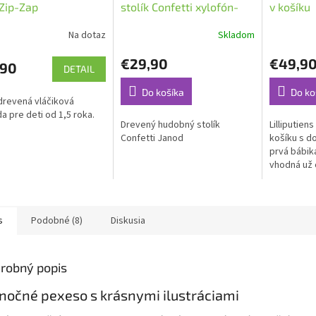
Zip-Zap
stolík Confetti xylofón-
v košíku
bubon-činely od 1 roka
Na dotaz
Skladom
€29,90
€49,9
,90
DETAIL
Do košíka
Do ko
drevená vláčiková
a pre deti od 1,5 roka.
Drevený hudobný stolík
Lilliputien
Confetti Janod
košíku s do
prvá bábik
vhodná už 
s
Podobné (8)
Diskusia
robný popis
nočné pexeso s krásnymi ilustráciami