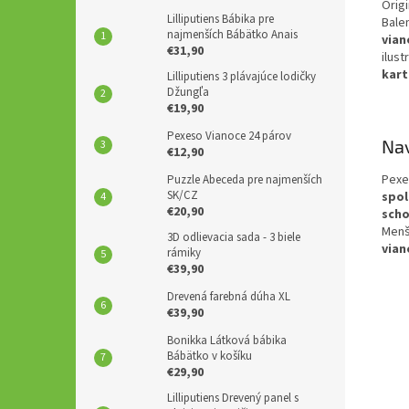
Orig
Lilliputiens Bábika pre
Bale
najmenších Bábätko Anais
vian
€31,90
ilust
kar
Lilliputiens 3 plávajúce lodičky
Džungľa
€19,90
Pexeso Vianoce 24 párov
Nav
€12,90
Pexe
Puzzle Abeceda pre najmenších
SK/CZ
spol
€20,90
scho
Menš
3D odlievacia sada - 3 biele
vian
rámiky
€39,90
Drevená farebná dúha XL
€39,90
Bonikka Látková bábika
Bábätko v košíku
€29,90
Lilliputiens Drevený panel s