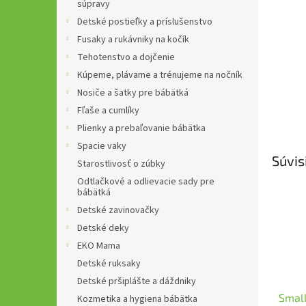
súpravy
Detské postieľky a príslušenstvo
Fusaky a rukávniky na kočík
Tehotenstvo a dojčenie
Kúpeme, plávame a trénujeme na nočník
Nosiče a šatky pre bábätká
Fľaše a cumlíky
Plienky a prebaľovanie bábätka
Spacie vaky
Súvis
Starostlivosť o zúbky
Odtlačkové a odlievacie sady pre
bábätká
Detské zavinovačky
Detské deky
EKO Mama
Detské ruksaky
Detské pršiplášte a dáždniky
Smal
Kozmetika a hygiena bábätka