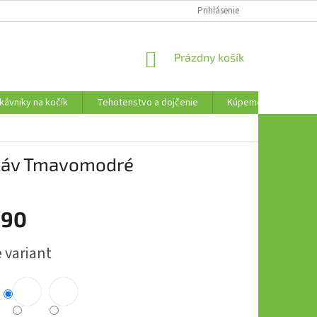
AKO VRÁTIŤ TOVAR
Prihlásenie
NÁKUPNÝ
Prázdny košík
KOŠÍK
kávniky na kočík
Tehotenstvo a dojčenie
Kúpeme, plávame a t
ukáv Tmavomodré
,90
ová
 variant