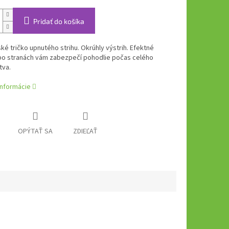
Pridať do košíka
é tričko upnutého strihu. Okrúhly výstrih.
Efektné
 po stranách vám zabezpečí pohodlie počas celého
tva.
informácie
OPÝTAŤ SA
ZDIEĽAŤ