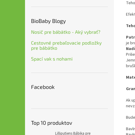
Teho
Efek
BioBaby Blogy
Teh
Nosič pre bábätko - Aký vybrať?
Patr
Cestovné prebaľovacie podložky
je br
pre bábätko
Nad
Prili
Spací vak s nohami
Jem
bruš
Mate
Facebook
Gram
Ak up
nevz
Bude
Top 10 produktov
Bavln
Lilliputiens Bábika pre
Bavln