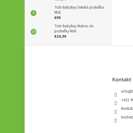
Tobi BabyBay Detská postieľka
Midi
€99
Tobi BabyBay Matrac do
postieľky Midi
€24,90
Z
á
p
ä
t
Kontakt
i
e
info
@
+421 9
BioBab
bioba