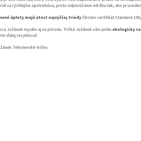
riál sa rýchlejšie opotrebúva, preto odporúčame údržbu tak, ako je uveden
nené úplety majú atest najvyššej triedy
Ökotex certifikát Standard 100, 
bca Jožánek myslím aj na prírodu. Tričká Jožánek vám prídu
ekologicky z
te ďalej recyklovať.