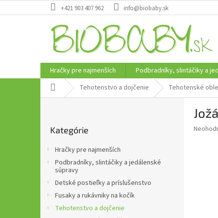
Prejsť
+421 903 407 962
info@biobaby.sk
na
obsah
Hračky pre najmenších
Podbradníky, slintáčiky a j
Domov
Tehotenstvo a dojčenie
Tehotenské oble
B
Jož
o
Preskočiť
č
Priemer
Neohod
Kategórie
kategórie
n
hodnote
ý
produkt
Hračky pre najmenších
p
je
Podbradníky, slintáčiky a jedálenské
0,0
a
súpravy
z
n
Detské postieľky a príslušenstvo
5
e
hviezdič
Fusaky a rukávniky na kočík
l
Tehotenstvo a dojčenie