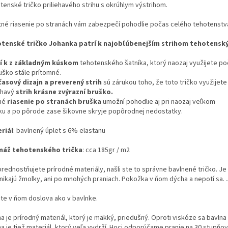
tenské tričko priliehavého strihu s okrúhlym výstrihom.
tné riasenie po stranách vám zabezpečí pohodlie počas celého tehotenstv
otenské
tričko
Johanka patrí k
najobľúbenejším
strihom
tehotenskýc
í k z
základným
kúskom
tehotenského
šatníka
,
ktorý naozaj
využijete po
uško stále prítomné.
časový
dizajn
a
preverený
strih
sú zárukou toho
,
že
toto
tričko
využijete 
ehavý
strih
krásne zvýrazní
bruško.
né
riasenie
po stranách
bruška
umožní
pohodlie
aj
pri naozaj veľkom
ku
a
po
pôrode
zase
šikovne
skryje
popôrodnej
nedostatky.
riál
: bavlnený úplet s 6% elastanu
áž tehotenského trička
: cca 185gr / m2
rednostňujete prírodné materiály, našli ste to správne bavlnené tričko. Je
nikajú žmolky, ani po mnohých praniach. Pokožka v ňom dýcha a nepotí sa. J
te v ňom doslova ako v bavlnke.
a je prírodný materiál, ktorý je mäkký, priedušný. Oproti viskóze sa bavlna
a je tiež materiál, ktorý veľa vydrží. Hoci odporúčame pranie na 30 stupňov