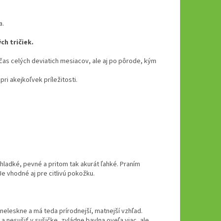
a.
h tričiek.
čas celých deviatich mesiacov, ale aj po pôrode, kým
pri
akejkoľvek
príležitosti.
 hladké, pevné a pritom tak akurát ľahké. Praním
e vhodné aj pre citlivú pokožku.
 neleskne a má teda prírodnejší, matnejší vzhľad.
 a nesušiť v sušičke, zvládne bavlna oveľa viac, ale