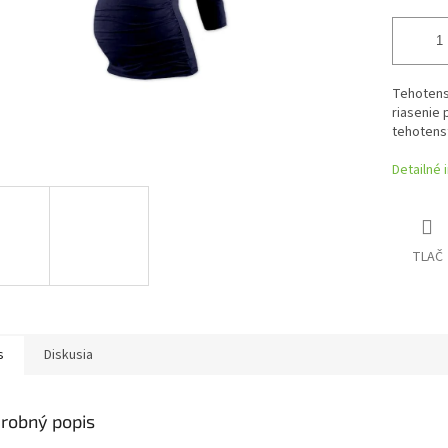
Tehotensk
riasenie
tehotens
Detailné 
TLAČ
s
Diskusia
robný popis