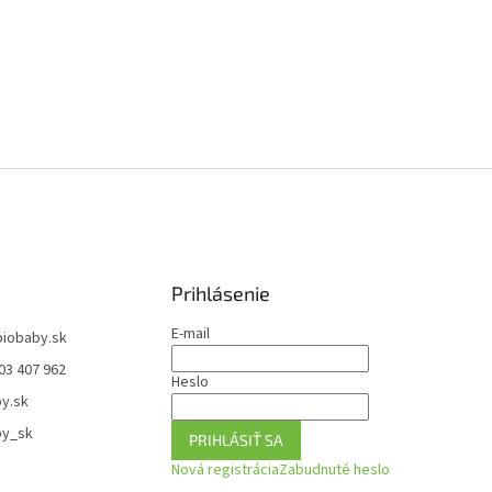
Prihlásenie
E-mail
biobaby.sk
03 407 962
Heslo
y.sk
by_sk
PRIHLÁSIŤ SA
Nová registrácia
Zabudnuté heslo