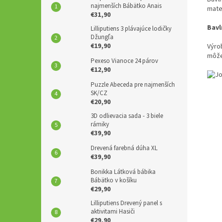
najmenších Bábätko Anais
mate
€31,90
Bavl
Lilliputiens 3 plávajúce lodičky
Džungľa
€19,90
Výro
môže
Pexeso Vianoce 24 párov
€12,90
Puzzle Abeceda pre najmenších
SK/CZ
€20,90
3D odlievacia sada - 3 biele
rámiky
€39,90
Drevená farebná dúha XL
€39,90
Bonikka Látková bábika
Bábätko v košíku
€29,90
Lilliputiens Drevený panel s
aktivitami Hasiči
€29,90