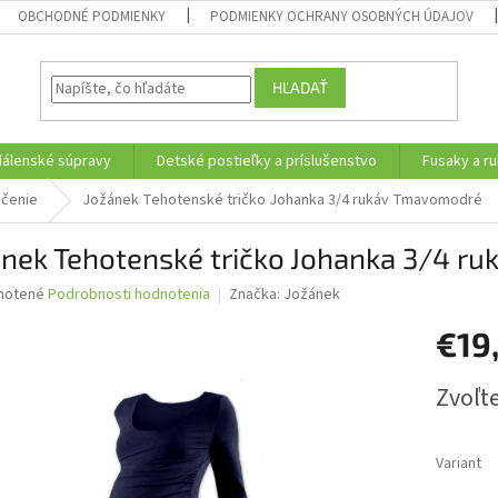
OBCHODNÉ PODMIENKY
PODMIENKY OCHRANY OSOBNÝCH ÚDAJOV
HĽADAŤ
edálenské súpravy
Detské postieľky a príslušenstvo
Fusaky a ru
čenie
Jožánek Tehotenské tričko Johanka 3/4 rukáv Tmavomodré
ánek Tehotenské tričko Johanka 3/4 r
né
notené
Podrobnosti hodnotenia
Značka:
Jožánek
nie
€19
u
Jednotk
Zvoľte
cena:
iek.
Variant