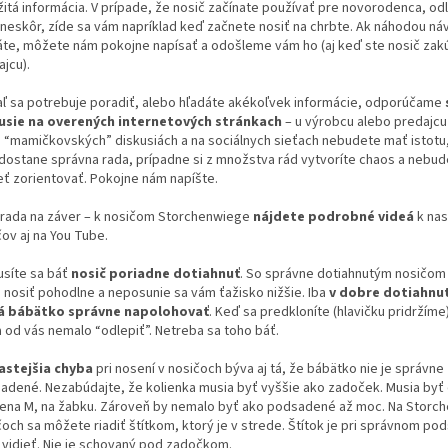
žitá informácia. V prípade, že nosič začínate používať pre novorodenca, odl
a neskôr, zíde sa vám napríklad keď začnete nosiť na chrbte. Ak náhodou ná
te, môžete nám pokojne napísať a odošleme vám ho (aj keď ste nosič zakúp
jcu).
aľ sa potrebuje poradiť, alebo hľadáte akékoľvek informácie, odporúčame
usie na overených internetových stránkach
– u výrobcu alebo predajcu
h “mamičkovských” diskusiách a na sociálnych sieťach nebudete mať istotu,
dostane správna rada, prípadne si z množstva rád vytvoríte chaos a nebud
eť zorientovať. Pokojne nám napíšte.
 rada na záver – k nosičom Storchenwiege
nájdete podrobné videá
k nas
ov aj na You Tube.
síte sa báť
nosič poriadne dotiahnuť
. So správne dotiahnutým nosičom
 nosiť pohodlne a neposunie sa vám ťažisko nižšie. Iba
v dobre dotiahnu
á bábätko správne napolohovať
. Keď sa predkloníte (hlavičku pridržíme
a od vás nemalo “odlepiť”. Netreba sa toho báť.
astejšia chyba
pri nosení v nosičoch býva aj tá, že bábätko nie je správne
adené. Nezabúdajte, že kolienka musia byť vyššie ako zadoček. Musia byť
ena M, na žabku. Zároveň by nemalo byť ako podsadené až moc. Na Storc
čoch sa môžete riadiť štítkom, ktorý je v strede. Štítok je pri správnom po
 vidieť. Nie je schovaný pod zadočkom.