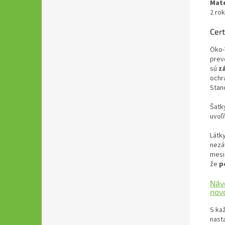
Mate
2 rok
Cert
Öko-T
prev
sú
z
ochr
Stan
Šatk
uvoľ
Látk
nezá
mesi
že
p
Náv
nov
S ka
nast