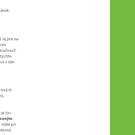
lánok
. Aj pre ne
rvom
 zručnosť.
 týchto
sa s ním
drových
n),
e tzv.
oseným
stále pri
telesný