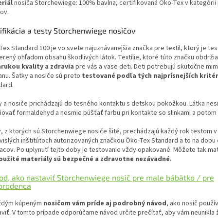
riál
nosiča Storchewiege: 100% bavlna, certifikovaná Öko-Tex v kategórii 
ov.
ifikácia a testy Storchenwiege nosičov
ex Standard 100 je vo svete najuznávanejšia značka pre textil, ktorý je te
erený ohľadom obsahu škodlivých látok. Textílie, ktoré túto značku obdržia
árukou kvality a zdravia
pre vás a vase deti. Deti potrebujú skutočne mi
anu. Šatky a nosiče sú preto
testované podľa tých najprísnejších kritér
dard.
y a nosiče prichádzajú do tesného kontaktu s detskou pokožkou. Látka ne
ňovať formaldehyd a nesmie púšťať farbu pri kontakte so slinkami a potom
y, z ktorých sú Storchenwiege nosiče šité, prechádzajú každý rok testom v
vislých inštitútoch autorizovaných značkou Öko-Tex Standard a to na dobu 
acov. Po uplynutí tejto doby je testovanie vždy opakované. Môžete tak mať
oužité materiály sú bezpečné a zdravotne nezávadné.
od, ako nastaviť Storchenwiege nosič pre male bábätko / pre
orodenca
ždým kúpeným
nosičom vám príde aj podrobný návod
, ako nosič použí
aviť. V tomto prípade odporúčame návod určite prečítať, aby vám neunikla 