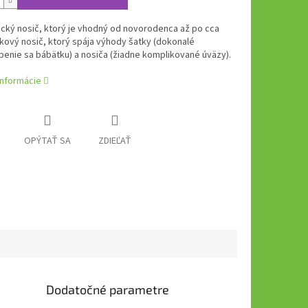
cký nosič, ktorý je vhodný od novorodenca až po cca
kový nosič, ktorý spája výhody šatky (dokonalé
enie sa bábätku) a nosiča (žiadne komplikované úväzy).
informácie
OPÝTAŤ SA
ZDIEĽAŤ
Dodatočné parametre