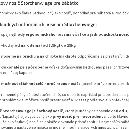
kový nosič Storchenwiege pre bábätko
nomický ako šatka, jednoduchý ako nosič, pohodlný pre bábätká aj rodičov
ákladných informácií k nosičom Storchenwiege:
pája
výhody ergonomického nosenia v šatke a jednoduchosti nosi
vhodný
od narodenia (od 3,5kg) do 15kg
-
nosenie na bruchu a na chrbte
(na chrbte odporúčame až pri starších d
-
dokonalé prispôsobenie
vďaka doťahovaniu bedrového pása, chrbtovej
v nosiča aj kapucni
-
možnosť stiahnuť celú hornú hranu nosiča
(oceníte práve pri novorod
menné pásy sú dostatočne dlhé, čo oceníte napríklad pri striedaní sa s
z problémov si môžete nosič prestriedať a uviazať podľa svojej konfekčnej
č Storchenwiege je šatkový nosič
, ktorý je určený na nosenie detí
od 3,
. Najčastejšie je využívaný ako
prvý nosič pre novorodenca
. Je to hlavn
, že ako šatkový nosič sa dokáže dokonale prispôsobiť už najmenším báb
hovanie a nastavenie nosiča je možné hneď na viacerých miestach, čím sa