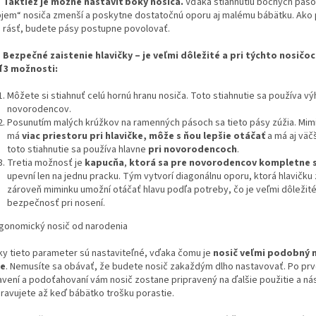
-
Taktiež je možné nastaviť boky nosiča.
Vďaka stiahnutiu bočných páso
bjem“ nosiča zmenší a poskytne dostatočnú oporu aj malému bábätku. Ako
 rásť, budete pásy postupne povolovať.
-
Bezpečné zaistenie hlavičky – je veľmi dôležité a pri týchto nosičo
 3 možnosti:
Môžete si stiahnuť celú hornú hranu nosiča. Toto stiahnutie sa používa v
novorodencov.
Posunutím malých krúžkov na ramenných pásoch sa tieto pásy zúžia. Mim
má
viac priestoru pri hlavičke, môže s ňou lepšie otáčať
a má aj väčš
toto stiahnutie sa používa hlavne
pri novorodencoch
.
Tretia možnosť je
kapucňa
,
ktorá sa pre novorodencov kompletne 
upevní len na jednu pracku. Tým vytvorí diagonálnu oporu, ktorá hlavičku z
zároveň miminku umožní otáčať hlavu podľa potreby, čo je veľmi dôležit
bezpečnosť pri nosení.
ky tieto parameter sú nastaviteľné, vďaka čomu je
nosič veľmi podobný 
ke
. Nemusíte sa obávať, že budete nosič zakaždým dlho nastavovať. Po pr
avení a podoťahovaní vám nosič zostane pripravený na ďalšie použitie a ná
ravujete až keď bábätko trošku porastie.