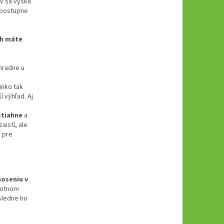
v sa výška
 postupne
ch máte
ýhradne u
inko tak
í výhľad. Aj
stiahne
a
aistí, ale
é pre
noseniu v
votnom
sledne ho