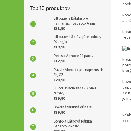
doci
Top 10 produktov
Nose
Lilliputiens Bábika pre
star
najmenších Bábätko Anais
€31,90
Nosi
Lilliputiens 3 plávajúce lodičky
rece
Džungľa
€19,90
Pexeso Vianoce 24 párov
Nosi
€12,90
potr
Puzzle Abeceda pre najmenších
ktor
SK/CZ
€20,90
Novo
trup
3D odlievacia sada - 3 biele
a
dok
rámiky
je m
€39,90
Drevená farebná dúha XL
€39,90
Vďak
vývoj
Bonikka Látková bábika
Bábätko v košíku