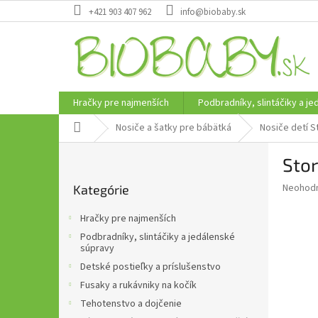
Prejsť
+421 903 407 962
info@biobaby.sk
na
obsah
Hračky pre najmenších
Podbradníky, slintáčiky a j
Domov
Nosiče a šatky pre bábätká
Nosiče detí 
B
Sto
o
Preskočiť
č
Priemer
Neohod
Kategórie
kategórie
n
hodnote
ý
produkt
Hračky pre najmenších
p
je
Podbradníky, slintáčiky a jedálenské
0,0
a
súpravy
z
n
Detské postieľky a príslušenstvo
5
e
hviezdič
Fusaky a rukávniky na kočík
l
Tehotenstvo a dojčenie