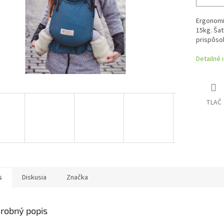
Ergonomi
15kg. Šat
prispôsob
Detailné 
TLAČ
s
Diskusia
Značka
robný popis