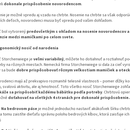
eli
dokonale prispôsobenie novorodencom
.
nie je možné vpredu aj vzadu na chrbte. Nosenie na chrbte sa však odporúč
ších deťoch, novorodenci musia byť vpredu pod vašim dohľadom.
č bol vytvorený
predovšetkým s ohľadom na nosenie novorodencov a
nzie medzi mamičkami po celom svete.
č Storchenwiege je
veľmi variabilný
, môžete ho dotiahnuť a roztiahnuť po
eby na rôznych miestach. Nemecká firma Storchenwiege si dala za cieľ vyro
ý sa bude
dobre prispôsobovať rôznym veľkostiam mamičiek a oteck
rodenci majú až prekvapivo rozmanité telesné vlastnosti – pomer dĺžky ko
u, svalovú aktivitu, ale aj hmotnosť. Toto všetko nosič Storchenwiege zohľ
áže sa prispôsobiť každému bábätku podľa potreby
. Chrbtovú opie
ožné
doťahovať na všetkých 4 stranách pre dokonalé prispôsobenie.
-
Na bedrovom páse
je možné jednoducho nastaviť akúkoľvek šírku chrbto
a tomu zaistíte dieťaťu správnu polohu bedrových kĺbov, ktorá zaisťuje ich
.