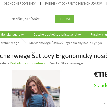
OBCHODNÉ PODMIENKY
PODMIENKY OCHRANY OSOBNÝCH ÚDAJOV
HĽADAŤ
edálenské súpravy
Detské postieľky a príslušenstvo
Fusaky a ru
Storchenwiege
Storchenwiege Šatkový Ergonomický nosič Tyrkys
rchenwiege Šatkový Ergonomický nosič
né
notené
Podrobnosti hodnotenia
Značka:
Storchenwiege
nie
€11
u
Jednotk
Sklad
cena:
iek.