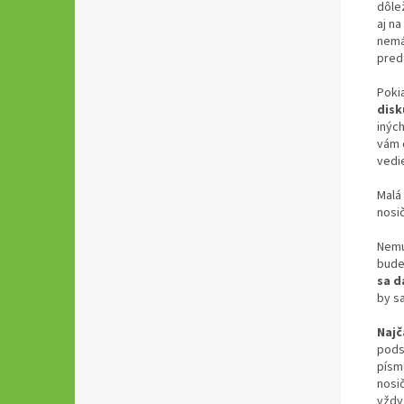
dôle
aj n
nemá
preda
Poki
disk
inýc
vám 
vedi
Malá
nosič
Nemu
bude
sa d
by s
Najč
pods
písm
nosi
vždy