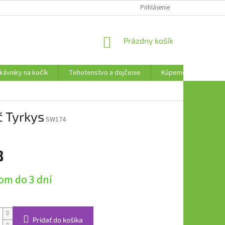
AKO VRÁTIŤ TOVAR
Prihlásenie
NÁKUPNÝ
Prázdny košík
KOŠÍK
kávniky na kočík
Tehotenstvo a dojčenie
Kúpeme, plávame a t
 Tyrkys
SW174
8
ová
om do 3 dní
Pridať do košíka