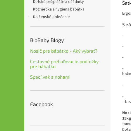
Detské pršiplášte a dáždniky
Šat
Kozmetika a hygiena bábätka
Ergo
Dojčenské oblečenie
5 z
- s
BioBaby Blogy
- 
Nosič pre bábätko - Aký vybrať?
Cestovné prebaľovacie podložky
pre bábätko
boko
Spací vak s nohami
- ra
– be
Facebook
Nosi
15kg
tomu
Doťa