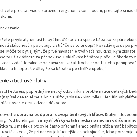
i chcete prečítať viac o správnom ergonomickom nosení, prečítajte si náš č
ážkami.
 naviazanie
iažete prvýkrát, nemusí to byť hneď úspech a spiace bábätko za pár sekúnd
 nová skúsenosť a potrebuje zistiť “čo sa to tu deje”. Nevzdávajte sa po p
se. Môže to byť aj tým, že prvé naviazanie trvá väčšinou dlho, kým získate
ase to už zvládnete za pár sekúnd. Pokiaľ vám bábätko plače, je škoda to v
atkoch vzdať. Ideálne je po naviazaní začať trocha chodiť, alebo pohupovať 
klad na fit lopte. Uvidíte, že sa bábätko po chvíľke upokojí.
enie a bedrové kĺbiky
Ewald Fettweis, popredný nemecký odborník na problematiku detských be
 (napísal k tejto téme aj knihu Hüftdysplasie - Sinnvolle Hilfen für Babyhüfte
rúča nosenie detí z dvoch dôvodov:
 dôvod je
správna podpora rozvoja bedrových kĺbov.
Druhým dôvodom j
ing. Pod bondingom sa myslí
blízky vzťah medzi nosiacim rodičom a n
ätkom
. U matiek a otcov je často prítomná emocionálna túžba mať bábätko 
 Rodičia vedia, že pri nosení je kľudnejšie a spokojnejšie, lebo potrebuje 