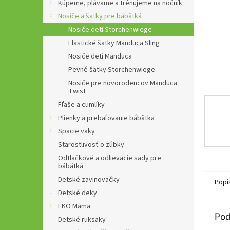
Kúpeme, plávame a trénujeme na nočník
Nosiče a šatky pre bábätká
Nosiče detí Storchenwiege
Elastické šatky Manduca Sling
Nosiče detí Manduca
Pevné šatky Storchenwiege
Nosiče pre novorodencov Manduca
Twist
Fľaše a cumlíky
Plienky a prebaľovanie bábätka
Spacie vaky
Starostlivosť o zúbky
Odtlačkové a odlievacie sady pre
bábätká
Detské zavinovačky
Popi
Detské deky
EKO Mama
Pod
Detské ruksaky