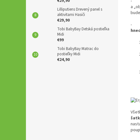
€29,90
a „o
Lilliputiens Drevený panel s
bude
aktivitami Hasiči
€29,90
Tobi BabyBay Detská postieľka
hneď
Midi
€99
Tobi BabyBay Matrac do
postieľky Midi
€24,90
Všet
šat
nast
poup