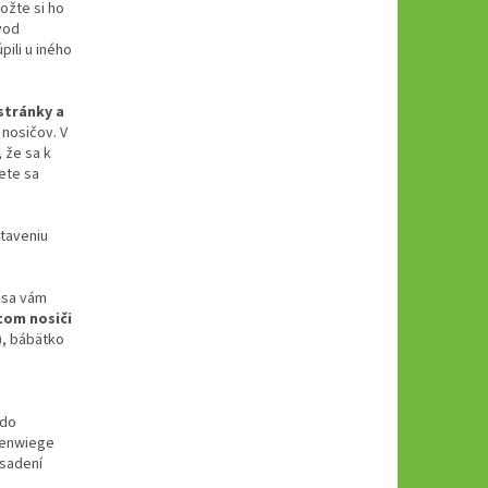
ožte si ho
vod
ili u iného
stránky a
 nosičov. V
 že sa k
ete sa
taveniu
 sa vám
tom nosiči
), bábätko
 do
henwiege
dsadení