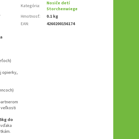
Nosiče detí
Kategória
:
Storchenwiege
.
Hmotnosť
:
0.1 kg
EAN
:
4260200156174
ča
eťoch)
 opierky,
encoch)
 partnerom
 veľkosti
5kg do
e vďaka
ätkám.