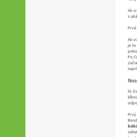
Ak s
s uk
Prvé
Ak v
je to
poku
Po č
zači
naprí
Nos
Dr. 
kĺbov
odpo
Prvý
Bond
báb
sebe.