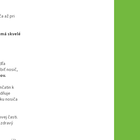
a až pri
 má skvelé
dľa
biť nosič,
ov.
nčatin k
adňuje
rku nosiča
vej časti.
 zdravý