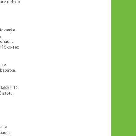
pre deti do
stovaný a
,
moriadnu
ií
Öko-Tex
smie
 bábätka.
ďalších 12
 istotu,
vať a
žiadna