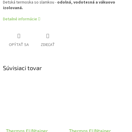
Detská termoska so slamkou -
odolná, vodotesná a vákuovo
izolovaná.
Detailné informácie
OPÝTAŤ SA
ZDIEĽAŤ
Súvisiaci tovar
Thermos FUNtainer
Thermos FUNtainer