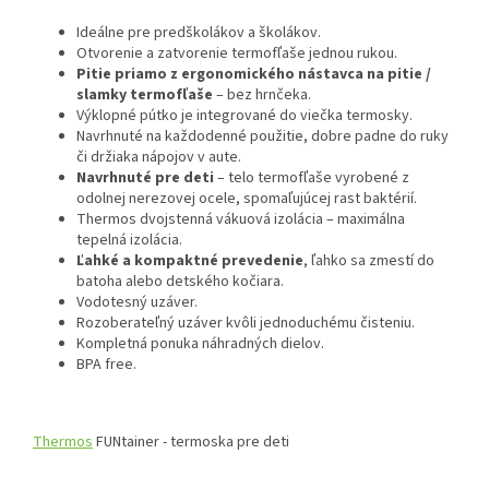
Ideálne pre predškolákov a školákov.
Otvorenie a zatvorenie termofľaše jednou rukou.
Pitie priamo z ergonomického nástavca na pitie /
slamky termofľaše
– bez hrnčeka.
Výklopné pútko je integrované do viečka termosky.
Navrhnuté na každodenné použitie, dobre padne do ruky
či držiaka nápojov v aute.
Navrhnuté pre deti
– telo termofľaše vyrobené z
odolnej nerezovej ocele, spomaľujúcej rast baktérií.
Thermos dvojstenná vákuová izolácia – maximálna
tepelná izolácia.
Ľahké a kompaktné prevedenie
, ľahko sa zmestí do
batoha alebo detského kočiara.
Vodotesný uzáver.
Rozoberateľný uzáver kvôli jednoduchému čisteniu.
Kompletná ponuka náhradných dielov.
BPA free.
Thermos
FUNtainer - termoska pre deti