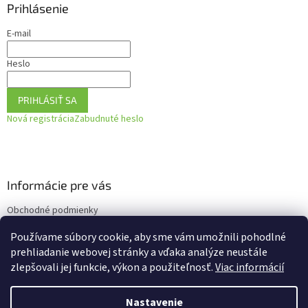
Prihlásenie
E-mail
Heslo
PRIHLÁSIŤ SA
Nová registrácia
Zabudnuté heslo
Informácie pre vás
Obchodné podmienky
Podmienky ochrany osobných údajov
Používame súbory cookie, aby sme vám umožnili pohodlné
Ako vrátiť tovar
prehliadanie webovej stránky a vďaka analýze neustále
zlepšovali jej funkcie, výkon a použiteľnosť.
Viac informácií
Nastavenie
Vytvoril Shoptet