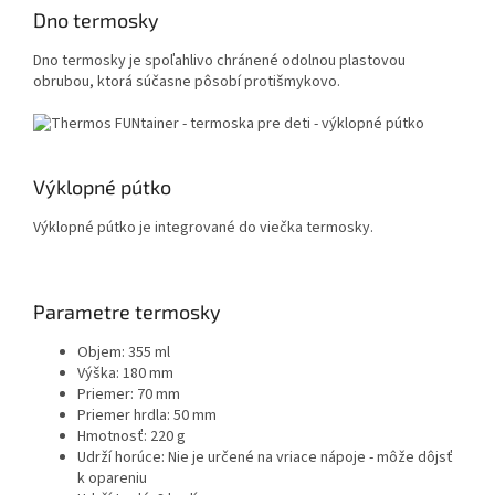
Dno termosky
Dno termosky je spoľahlivo chránené odolnou plastovou
obrubou, ktorá súčasne pôsobí protišmykovo.
Výklopné pútko
Výklopné pútko je integrované do viečka termosky.
Parametre termosky
Objem: 355 ml
Výška: 180 mm
Priemer: 70 mm
Priemer hrdla: 50 mm
Hmotnosť: 220 g
Udrží horúce: Nie je určené na vriace nápoje - môže dôjsť
k opareniu