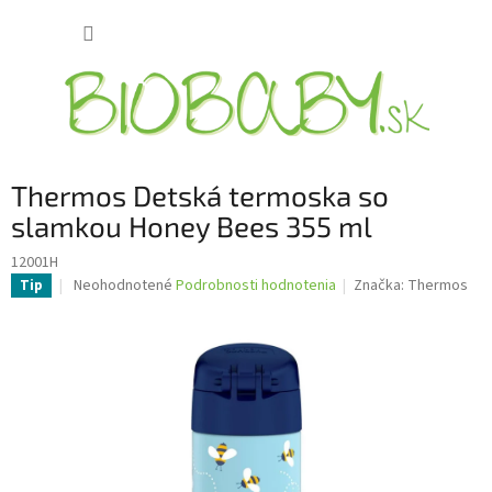
Prejsť
NÁKUP
na
obsah
KOŠÍK
Thermos Detská termoska so
slamkou Honey Bees 355 ml
12001H
Priemerné
Neohodnotené
Podrobnosti hodnotenia
Značka:
Thermos
Tip
hodnotenie
produktu
je
0,0
z
5
hviezdičiek.