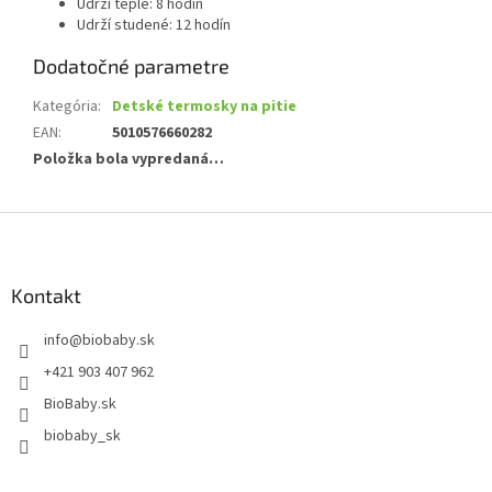
Udrží teplé: 8 hodín
Udrží studené: 12 hodín
Dodatočné parametre
Kategória
:
Detské termosky na pitie
EAN
:
5010576660282
Položka bola vypredaná…
Z
á
p
ä
Kontakt
t
info
@
biobaby.sk
i
e
+421 903 407 962
BioBaby.sk
biobaby_sk