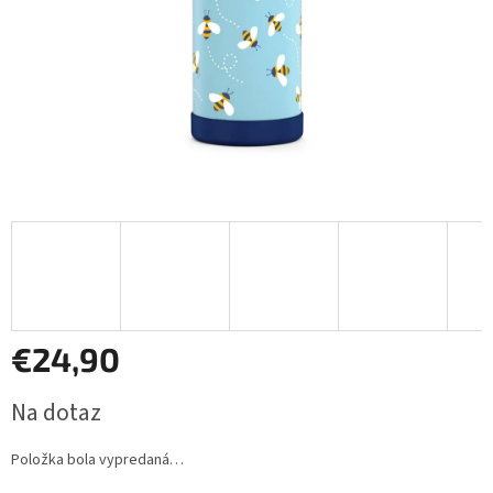
€24,90
Jednotková
Na dotaz
cena:
Položka bola vypredaná…