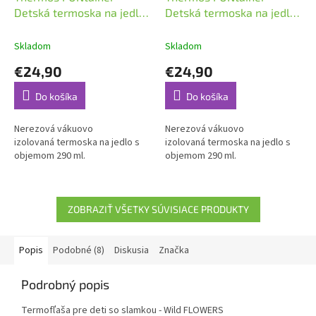
Detská termoska na jedlo
Detská termoska na jedlo
0,29l Futbal
0,29l Sova
Skladom
Skladom
€24,90
€24,90
Do košíka
Do košíka
Nerezová vákuovo
Nerezová vákuovo
izolovaná termoska na jedlo s
izolovaná termoska na jedlo s
objemom 290 ml.
objemom 290 ml.
ZOBRAZIŤ VŠETKY SÚVISIACE PRODUKTY
Popis
Podobné (8)
Diskusia
Značka
Podrobný popis
Termofľaša pre deti so slamkou - Wild FLOWERS