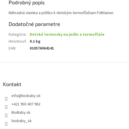
Podrobný popis
Náhradná slamka a pitítko k detským termofľašiam FUNtainer.
Dodatočné parametre
Kategória
:
Detské termosky na jedlo a termofľaše
Hmotnosť
:
0.1 kg
EAN
:
010576064141
Z
á
p
ä
Kontakt
t
info
@
biobaby.sk
i
e
+421 903 407 962
BioBaby.sk
biobaby_sk