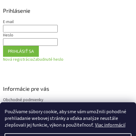
Prihlásenie
E-mail
Heslo
PRIHLÁSIŤ SA
Nová registrácia
Zabudnuté heslo
Informácie pre vás
Obchodné podmienky
Podmienky ochrany osobných údajov
Používame súbory cookie, aby sme vám umožnili pohodlné
Ako vrátiť tovar
prehliadanie webovej stránky a vďaka analýze neustále
zlepšovali jej funkcie, výkon a použiteľnosť.
Viac informácií