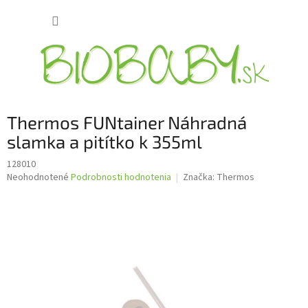
Prejsť
NÁKUP
na
obsah
KOŠÍK
Thermos FUNtainer Náhradná
slamka a pitítko k 355ml
128010
Priemerné
Neohodnotené
Podrobnosti hodnotenia
Značka:
Thermos
hodnotenie
produktu
je
0,0
z
5
hviezdičiek.