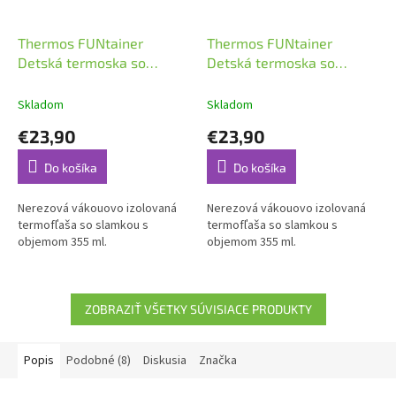
Thermos FUNtainer
Thermos FUNtainer
Detská termoska so
Detská termoska so
slamkou 0,355l Limetková
slamkou Fialová
Skladom
Skladom
€23,90
€23,90
Do košíka
Do košíka
Nerezová vákouovo izolovaná
Nerezová vákouovo izolovaná
termofľaša so slamkou s
termofľaša so slamkou s
objemom 355 ml.
objemom 355 ml.
ZOBRAZIŤ VŠETKY SÚVISIACE PRODUKTY
Popis
Podobné (8)
Diskusia
Značka