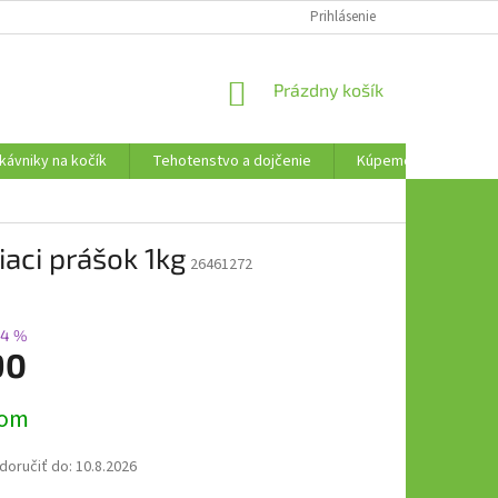
AKO VRÁTIŤ TOVAR
Prihlásenie
NÁKUPNÝ
Prázdny košík
KOŠÍK
kávniky na kočík
Tehotenstvo a dojčenie
Kúpeme, plávame a t
iaci prášok 1kg
26461272
14 %
90
ová
dom
oručiť do:
10.8.2026