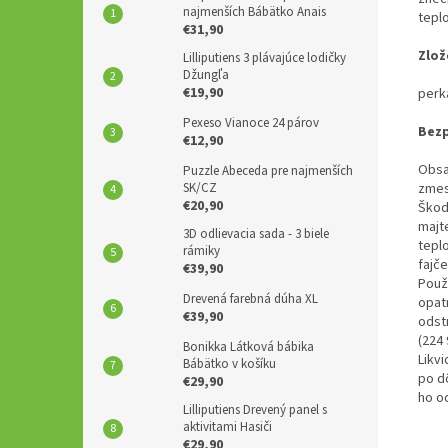
najmenších Bábätko Anais
teplo
€31,90
Zlož
Lilliputiens 3 plávajúce lodičky
Džungľa
€19,90
perk
Pexeso Vianoce 24 párov
Bez
€12,90
Obsah
Puzzle Abeceda pre najmenších
SK/CZ
zmes
€20,90
Škod
majt
3D odlievacia sada - 3 biele
tepl
rámiky
fajč
€39,90
Použ
Drevená farebná dúha XL
opat
€39,90
odst
(224 
Bonikka Látková bábika
Likv
Bábätko v košíku
po d
€29,90
ho o
Lilliputiens Drevený panel s
aktivitami Hasiči
€29,90