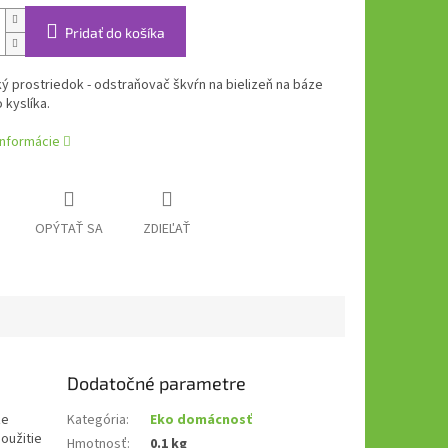
Pridať do košíka
ý prostriedok - odstraňovač škvŕn na bielizeň na báze
 kyslíka.
informácie
OPÝTAŤ SA
ZDIEĽAŤ
Dodatočné parametre
ze
Kategória
:
Eko domácnosť
oužitie
Hmotnosť
:
0.1 kg