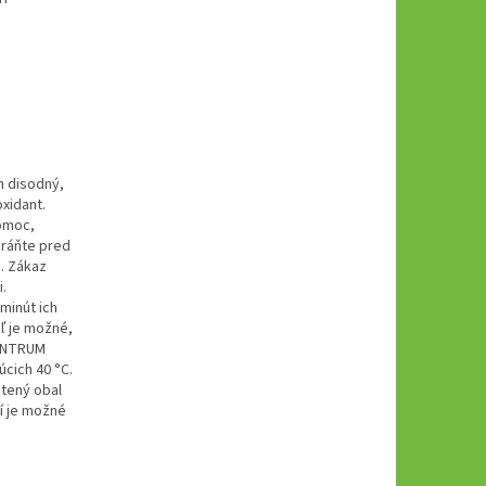
n disodný,
xidant.
pomoc,
hráňte pred
. Zákaz
.
minút ich
ľ je možné,
CENTRUM
úcich 40 °C.
tený obal
í je možné