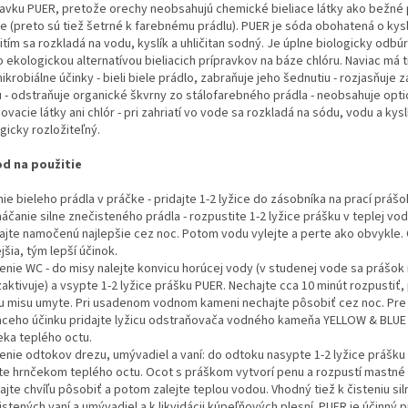
ravku PUER, pretože orechy neobsahujú chemické bieliace látky ako bežné 
e (preto sú tiež šetrné k farebnému prádlu). PUER je sóda obohatená o kysl
tím sa rozkladá na vodu, kyslík a uhličitan sodný. Je úplne biologicky odbúr
 ekologickou alternatívou bieliacich prípravkov na báze chlóru. Naviac má t
ikrobiálne účinky - bieli biele prádlo, zabraňuje jeho šednutiu - rozjasňuje z
u - odstraňuje organické škvrny zo stálofarebného prádla - neobsahuje opt
ovacie látky ani chlór - pri zahriatí vo vode sa rozkladá na sódu, vodu a kyslí
gicky rozložiteľný.
d na použitie
nie bieleho prádla v práčke - pridajte 1-2 lyžice do zásobníka na prací prášo
áčanie silne znečisteného prádla - rozpustite 1-2 lyžice prášku v teplej vod
ajte namočenú najlepšie cez noc. Potom vodu vylejte a perte ako obvykle. 
jšia, tým lepší účinok.
stenie WC - do misy nalejte konvicu horúcej vody (v studenej vode sa prášok
zaktivuje) a vsypte 1-2 lyžice prášku PUER. Nechajte cca 10 minút rozpustiť
u misu umyte. Pri usadenom vodnom kameni nechajte pôsobiť cez noc. Pre
iaceho účinku pridajte lyžicu odstraňovača vodného kameňa YELLOW & BLUE
eka teplého octu.
stenie odtokov drezu, umývadiel a vaní: do odtoku nasypte 1-2 lyžice prášku
jte hrnčekom teplého octu. Ocot s práškom vytvorí penu a rozpustí mastné
jte chvíľu pôsobiť a potom zalejte teplou vodou. Vhodný tiež k čisteniu sil
stených vaní a umývadiel a k likvidácii kúpeľňových plesní. PUER je účinný p