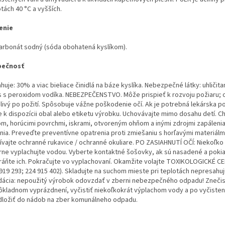
tách 40 °C a vyšších.
enie
arbonát sodný (sóda obohatená kyslíkom).
pečnosť
uje: 30% a viac bieliace činidlá na báze kyslíka. Nebezpečné látky: uhličita
 s peroxidom vodíka. NEBEZPEČENSTVO. Môže prispieť k rozvoju požiaru; o
livý po požití. Spôsobuje vážne poškodenie očí. Ak je potrebná lekárska 
e k dispozícii obal alebo etiketu výrobku. Uchovávajte mimo dosahu detí. C
om, horúcimi povrchmi, iskrami, otvoreným ohňom a inými zdrojmi zapálenia
enia. Preveďte preventívne opatrenia proti zmiešaniu s horľavými materiálmi
ívajte ochranné rukavice / ochranné okuliare. PO ZASIAHNUTÍ OČÍ: Niekoľko 
rne vyplachujte vodou. Vyberte kontaktné šošovky, ak sú nasadené a pokia
ráňte ich. Pokračujte vo vyplachovaní. Okamžite volajte TOXIKOLOGICKÉ 
919 293; 224 915 402). Skladujte na suchom mieste pri teplotách nepresahuj
idácia: nepoužitý výrobok odovzdať v zberni nebezpečného odpadu! Znečis
ôkladnom vyprázdnení, vyčistiť niekoľkokrát výplachom vody a po vyčisten
dložiť do nádob na zber komunálneho odpadu.