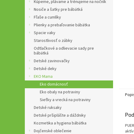
Kúpeme, plávame a trénujeme na nočník
Nosiče a šatky pre bábätká
Fľaše a cumlíky
Plienky a prebaľovanie bábätka
Spacie vaky
Starostlivosť o zúbky
Odtlačkové a odlievacie sady pre
bábätká
Detské zavinovačky
Detské deky
EKO Mama
Eko domácnosť
Eko obaly na potraviny
Popi
Sieťky a vrecká na potraviny
Detské ruksaky
Pod
Detské pršiplášte a dáždniky
Kozmetika a hygiena bábätka
PUER 
Dojčenské oblečenie
aktí