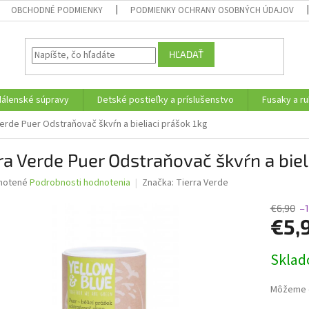
OBCHODNÉ PODMIENKY
PODMIENKY OCHRANY OSOBNÝCH ÚDAJOV
HĽADAŤ
edálenské súpravy
Detské postieľky a príslušenstvo
Fusaky a ru
Verde Puer Odstraňovač škvŕn a bieliaci prášok 1kg
ra Verde Puer Odstraňovač škvŕn a biel
né
notené
Podrobnosti hodnotenia
Značka:
Tierra Verde
nie
u
€6,90
–
€5,
Jednotk
Skla
cena:
iek.
Môžeme d