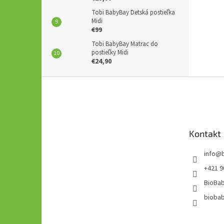
Tobi BabyBay Detská postieľka
Midi
€99
Tobi BabyBay Matrac do
postieľky Midi
€24,90
Z
á
p
ä
t
Kontakt
i
e
info
@
+421 9
BioBab
bioba