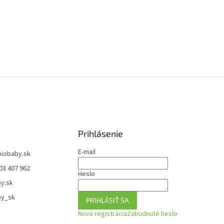
Prihlásenie
E-mail
biobaby.sk
03 407 962
Heslo
y.sk
by_sk
PRIHLÁSIŤ SA
Nová registrácia
Zabudnuté heslo