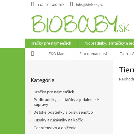
Prejsť
+421 903 407 962
info@biobaby.sk
na
obsah
Hračky pre najmenších
Podbradníky, slintáčiky a j
Domov
EKO Mama
Eko domácnosť
Tierra 
B
Tier
o
Preskočiť
č
Priemer
Neohod
Kategórie
kategórie
n
hodnote
ý
produkt
Hračky pre najmenších
p
je
Podbradníky, slintáčiky a jedálenské
0,0
a
súpravy
z
n
Detské postieľky a príslušenstvo
5
e
hviezdič
Fusaky a rukávniky na kočík
l
Tehotenstvo a dojčenie