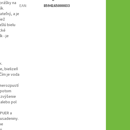
prášky na
EAN
:
8594165000033
ík.
ateľný, a je
iež
ašlú bielu
ické
k - je
k.
e, bielizeň
Čím je voda
 nerozpustí
, potom
 zvýšenie
 alebo pol
 PUER a
 usadeniny.
ne
ri