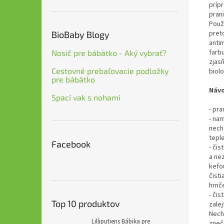
príp
prani
Použi
preto
BioBaby Blogy
antim
farb
Nosič pre bábätko - Aký vybrať?
zjasň
Cestovné prebaľovacie podložky
biolo
pre bábätko
Návo
Spací vak s nohami
- pra
- nam
nech
teple
Facebook
- či
a ne
kefo
čist
hrnč
- či
Top 10 produktov
zale
Necha
Lilliputiens Bábika pre
zneči