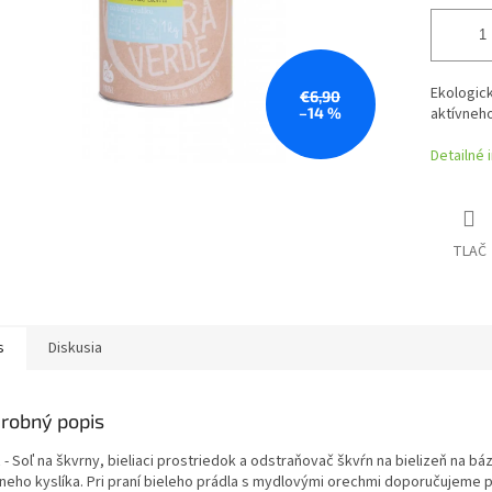
Ekologick
€6,90
–14 %
aktívneho
Detailné 
TLAČ
s
Diskusia
robný popis
- Soľ na škvrny, bieliaci prostriedok a odstraňovač škvŕn na bielizeň na bá
vneho kyslíka. Pri praní bieleho prádla s mydlovými orechmi doporučujeme p