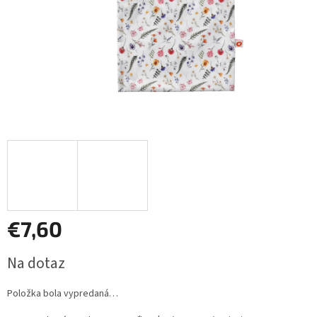
€7,60
Jednotková
Na dotaz
cena:
Položka bola vypredaná…