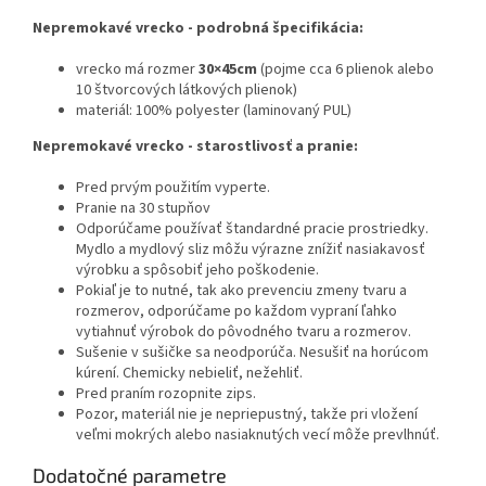
Nepremokavé vrecko - podrobná špecifikácia:
vrecko má rozmer
30×45cm
(pojme cca 6 plienok alebo
10 štvorcových látkových plienok)
materiál: 100% polyester (laminovaný PUL)
Nepremokavé vrecko - starostlivosť a pranie:
Pred prvým použitím vyperte.
Pranie na 30 stupňov
Odporúčame používať štandardné pracie prostriedky.
Mydlo a mydlový sliz môžu výrazne znížiť nasiakavosť
výrobku a spôsobiť jeho poškodenie.
Pokiaľ je to nutné, tak ako prevenciu zmeny tvaru a
rozmerov, odporúčame po každom vypraní ľahko
vytiahnuť výrobok do pôvodného tvaru a rozmerov.
Sušenie v sušičke sa neodporúča. Nesušiť na horúcom
kúrení. Chemicky nebieliť, nežehliť.
Pred praním rozopnite zips.
Pozor, materiál nie je nepriepustný, takže pri vložení
veľmi mokrých alebo nasiaknutých vecí môže prevlhnúť.
Dodatočné parametre