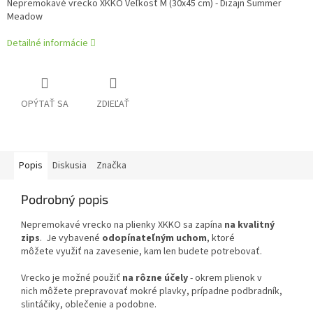
Nepremokavé vrecko XKKO Veľkosť M (30x45 cm) - Dizajn Summer
Meadow
Detailné informácie
OPÝTAŤ SA
ZDIEĽAŤ
Popis
Diskusia
Značka
Podrobný popis
Nepremokavé vrecko na plienky XKKO sa zapína
na kvalitný
zips
. Je vybavené
odopínateľným uchom
, ktoré
môžete využiť na zavesenie, kam len budete potrebovať.
Vrecko je možné použiť
na rôzne účely
- okrem plienok v
nich môžete prepravovať mokré plavky, prípadne podbradník,
slintáčiky, oblečenie a podobne.