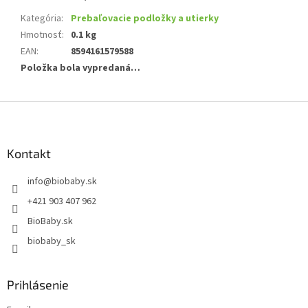
Kategória
:
Prebaľovacie podložky a utierky
Hmotnosť
:
0.1 kg
EAN
:
8594161579588
Položka bola vypredaná…
Z
á
p
ä
Kontakt
t
info
@
biobaby.sk
i
e
+421 903 407 962
BioBaby.sk
biobaby_sk
Prihlásenie