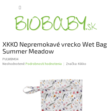
Prejsť
NÁKUP
na
obsah
KOŠÍK
XKKO Nepremokavé vrecko Wet Bag
Summer Meadow
PULWBM04
Priemerné
Neohodnotené
Podrobnosti hodnotenia
Značka:
Kikko
hodnotenie
produktu
je
0,0
z
5
hviezdičiek.