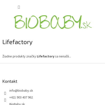
Prejsť
NÁKUP
na
obsah
KOŠÍK
Lifefactory
Žiadne produkty značky
Lifefactory
sa nenašli...
Z
á
p
ä
Kontakt
t
info
@
biobaby.sk
i
e
+421 903 407 962
BioBaby.sk