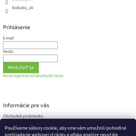
biobaby_sk
Prihlásenie
E-mail
Heslo
PRIHLÁSIŤ SA
Nová registrácia
Zabudnuté heslo
Informácie pre vás
Obchodné podmienky
Podmienky ochrany osobných údajov
Používame súbory cookie, aby sme vám umožnili pohodlné
Ako vrátiť tovar
prehliadanie webovej stránky a vďaka analýze neustále