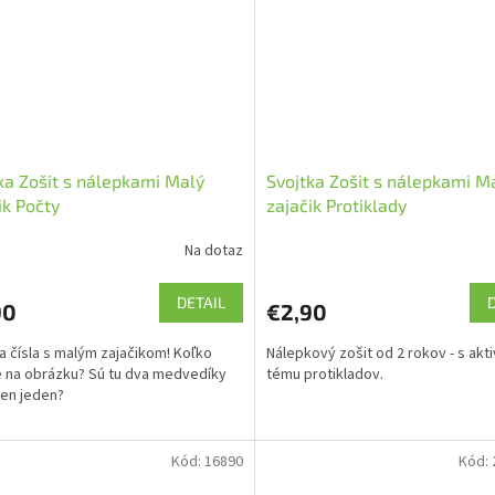
ka Zošit s nálepkami Malý
Svojtka Zošit s nálepkami M
ik Počty
zajačik Protiklady
Na dotaz
DETAIL
90
€2,90
a čísla s malým zajačikom! Koľko
Nálepkový zošit od 2 rokov - s akti
je na obrázku? Sú tu dva medvedíky
tému protikladov.
len jeden?
Kód:
16890
Kód: