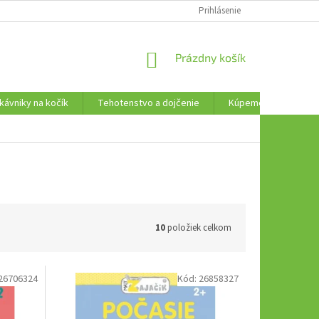
AKO VRÁTIŤ TOVAR
Prihlásenie
NÁKUPNÝ
Prázdny košík
KOŠÍK
kávniky na kočík
Tehotenstvo a dojčenie
Kúpeme, plávame a t
10
položiek celkom
26706324
Kód:
26858327