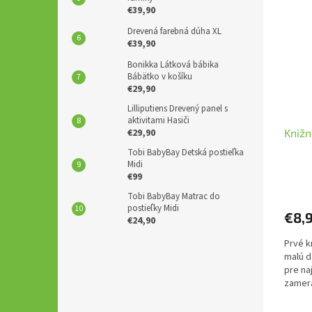
€39,90
Drevená farebná dúha XL
€39,90
Bonikka Látková bábika
Bábätko v košíku
€29,90
Lilliputiens Drevený panel s
aktivitami Hasiči
€29,90
Knižn
Tobi BabyBay Detská postieľka
Midi
€99
Tobi BabyBay Matrac do
postieľky Midi
€8,
€24,90
Prvé k
malú d
pre na
zamera
obľúbi