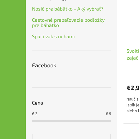
Nosič pre bábätko - Aký vybrať?
Cestovné prebaľovacie podložky
pre bábätko
Spací vak s nohami
Svojt
zajač
Facebook
€2,
Nauč s
Cena
jabĺk 
alebo 
€
2
€
9