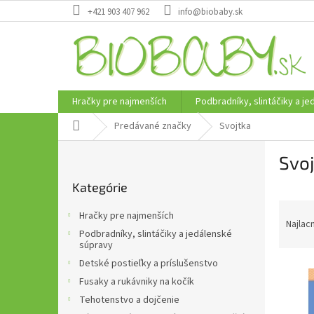
Prejsť
+421 903 407 962
info@biobaby.sk
na
obsah
Hračky pre najmenších
Podbradníky, slintáčiky a j
Domov
Predávané značky
Svojtka
B
Svo
o
Preskočiť
č
Kategórie
kategórie
n
R
ý
Hračky pre najmenších
a
p
Najlac
Podbradníky, slintáčiky a jedálenské
d
a
súpravy
e
n
Detské postieľky a príslušenstvo
V
n
e
Fusaky a rukávniky na kočík
ý
i
l
p
e
Tehotenstvo a dojčenie