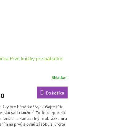
ička Prvé knižky pre bábätko
Skladom
Do košíka
90
nižky pre bábätko? Vyskúšajte túto
etskú sadu knižiek. Tieto 4 leporelá
jmenších s kontrastnými obrázkami a
ním na prvú slovnú zásobu si určite
a.