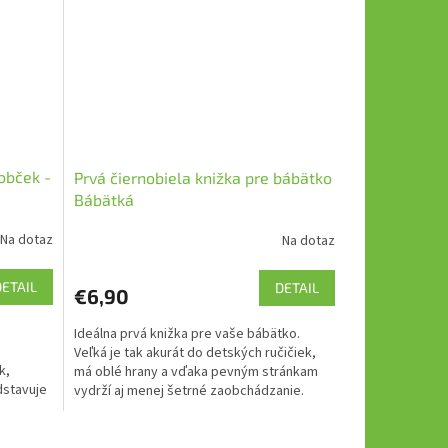
obček -
Prvá čiernobiela knižka pre bábätko
Bábätká
Na dotaz
Na dotaz
DETAIL
DETAIL
€6,90
Ideálna prvá knižka pre vaše bábätko.
Veľká je tak akurát do detských ručičiek,
k,
má oblé hrany a vďaka pevným stránkam
dstavuje
vydrží aj menej šetrné zaobchádzanie.
tko.