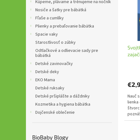
i
p
Kúpeme, plávame a trénujeme na nočník
s
r
Nosiče a šatky pre bábätká
p
o
Fľaše a cumlíky
r
d
Plienky a prebaľovanie bábätka
o
u
d
Spacie vaky
k
u
t
Starostlivosť o zúbky
Svojt
k
o
Odtlačkové a odlievacie sady pre
zajač
t
v
bábätká
o
Detské zavinovačky
v
Detské deky
EKO Mama
€2,
Detské ruksaky
Nauč s
Detské pršiplášte a dáždniky
lienka
Kozmetika a hygiena bábätka
štvorc
Dojčenské oblečenie
poznáš
správn
BioBaby Blogy