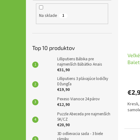
Na sklade
1
Top 10 produktov
Veľké
Lilliputiens Bábika pre
Balet
najmenších Bábätko Anais
€31,90
Lilliputiens 3 plávajúce lodičky
Džungľa
€19,90
€2,
Pexeso Vianoce 24 párov
Kresli,
€12,90
samole
Puzzle Abeceda pre najmenších
SK/CZ
€20,90
3D odlievacia sada - 3 biele
rámiky