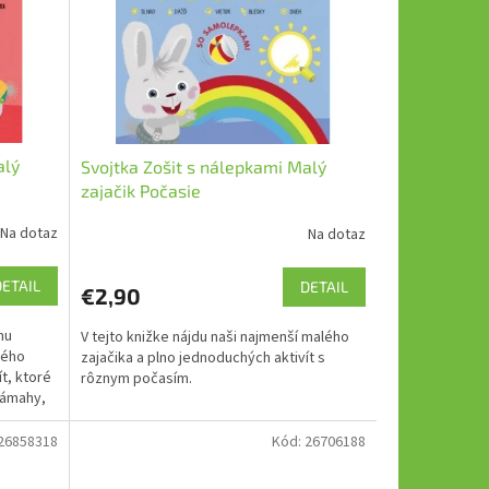
alý
Svojtka Zošit s nálepkami Malý
zajačik Počasie
Na dotaz
Na dotaz
DETAIL
DETAIL
€2,90
mu
V tejto knižke nájdu naši najmenší malého
lého
zajačika a plno jednoduchých aktivít s
t, ktoré
rôznym počasím.
námahy,
26858318
Kód:
26706188