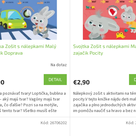
ka Zošit s nálepkami Malý
Svojtka Zošit s nálepkami M
ik Doprava
zajačik Pocity
Na dotaz
DETAIL
90
€2,90
a poznávať tvary! Loptička, bublina a
Nálepkový zošit s aktivitami na té
 – aký majú tvar? Vagóny majú tvar
pocity.V tejto knižke nájdu deti ma
a, čo ďalšie? Pozri sa na motýle,
zajačika a plno jednoduchých aktiví
 tento tvar? Všetko musíš ešte
im pomôžu naučiť sa hravo a bez 
e...
čo sú to pocity...
Kód:
26706202
Kód: