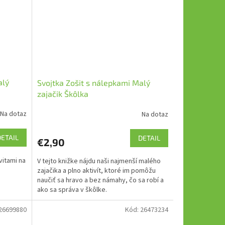
alý
Svojtka Zošit s nálepkami Malý
zajačik Škôlka
Na dotaz
Na dotaz
DETAIL
DETAIL
€2,90
vitami na
V tejto knižke nájdu naši najmenší malého
zajačika a plno aktivít, ktoré im pomôžu
naučiť sa hravo a bez námahy, čo sa robí a
ako sa správa v škôlke.
26699880
Kód:
26473234