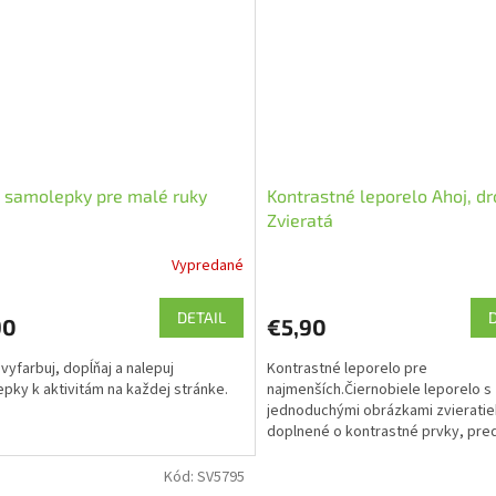
 samolepky pre malé ruky
Kontrastné leporelo Ahoj, dr
Zvieratá
Vypredané
DETAIL
90
€5,90
 vyfarbuj, dopĺňaj a nalepuj
Kontrastné leporelo pre
pky k aktivitám na každej stránke.
najmenších.Čiernobiele leporelo s
jednoduchými obrázkami zvieratie
doplnené o kontrastné prvky, pre
vhodnú prvú knižku pre vaše bábä
Kód:
SV5795