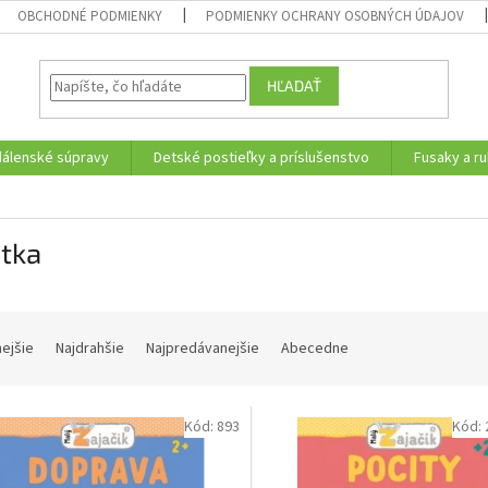
OBCHODNÉ PODMIENKY
PODMIENKY OCHRANY OSOBNÝCH ÚDAJOV
HĽADAŤ
edálenské súpravy
Detské postieľky a príslušenstvo
Fusaky a ru
jtka
nejšie
Najdrahšie
Najpredávanejšie
Abecedne
Kód:
893
Kód: