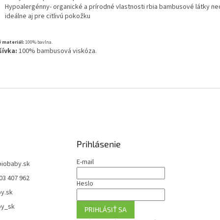
Hypoalergénny- organické a prírodné vlastnosti rbia bambusové látky ne
ideálne aj pre citlivú pokožku
 materiál:
100% bavlna.
ívka:
100% bambusová viskóza.
Prihlásenie
E-mail
biobaby.sk
03 407 962
Heslo
y.sk
by_sk
PRIHLÁSIŤ SA