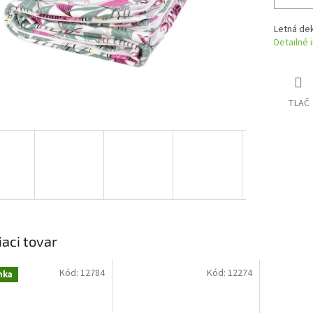
Letná dek
Detailné 
TLAČ
iaci tovar
Kód:
12784
Kód:
12274
nka