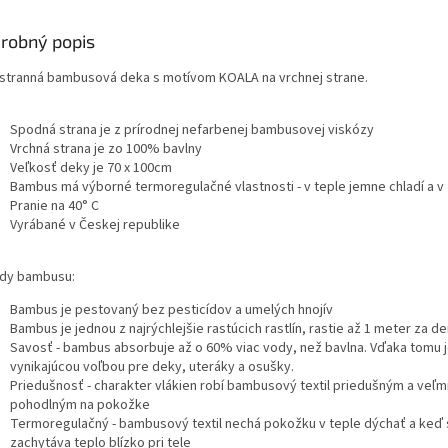
robný popis
stranná bambusová deka s motívom KOALA na vrchnej strane.
Spodná strana je z prírodnej nefarbenej bambusovej viskózy
Vrchná strana je zo 100% bavlny
Veľkosť deky je 70 x 100cm
Bambus má výborné termoregulačné vlastnosti - v teple jemne chladí a v
Pranie na 40° C
Vyrábané v Českej republike
dy bambusu:
Bambus je pestovaný bez pesticídov a umelých hnojív
Bambus je jednou z najrýchlejšie rastúcich rastlín, rastie až 1 meter za d
Savosť - bambus absorbuje až o 60% viac vody, než bavlna. Vďaka tomu 
vynikajúcou voľbou pre deky, uteráky a osušky.
Priedušnosť - charakter vlákien robí bambusový textil priedušným a veľm
pohodlným na pokožke
Termoregulačný - bambusový textil nechá pokožku v teple dýchať a keď s
zachytáva teplo blízko pri tele