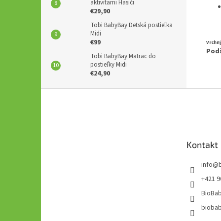
aktivitami Hasiči
€29,90
Tobi BabyBay Detská postieľka
Midi
€99
Vrchný
Podš
Tobi BabyBay Matrac do
postieľky Midi
€24,90
Z
á
p
ä
t
Kontakt
i
e
info
@
+421 9
BioBab
bioba