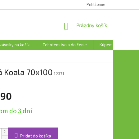
AKO VRÁTIŤ TOVAR
Prihlásenie
NÁKUPNÝ
Prázdny košík
KOŠÍK
kávniky na kočík
Tehotenstvo a dojčenie
Kúpeme, plávame a t
 Koala 70x100
12371
,90
ová
om do 3 dní
Pridať do košíka