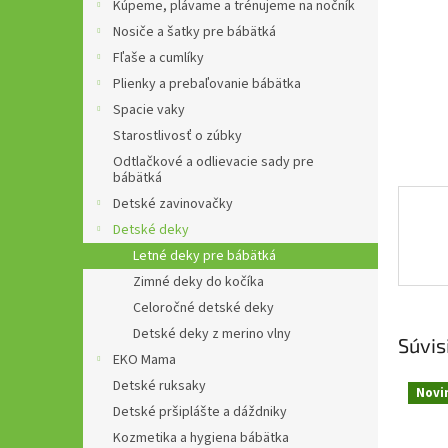
Kúpeme, plávame a trénujeme na nočník
Nosiče a šatky pre bábätká
Fľaše a cumlíky
Plienky a prebaľovanie bábätka
Spacie vaky
Starostlivosť o zúbky
Odtlačkové a odlievacie sady pre
bábätká
Detské zavinovačky
Detské deky
Letné deky pre bábätká
Zimné deky do kočíka
Celoročné detské deky
Detské deky z merino vlny
Súvis
EKO Mama
Detské ruksaky
Novi
Detské pršiplášte a dáždniky
Kozmetika a hygiena bábätka