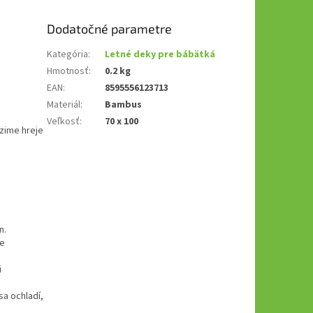
Dodatočné parametre
Kategória
:
Letné deky pre bábätká
Hmotnosť
:
0.2 kg
EAN
:
8595556123713
Materiál
:
Bambus
Veľkosť
:
70 x 100
 zime hreje
en.
je
i
a ochladí,