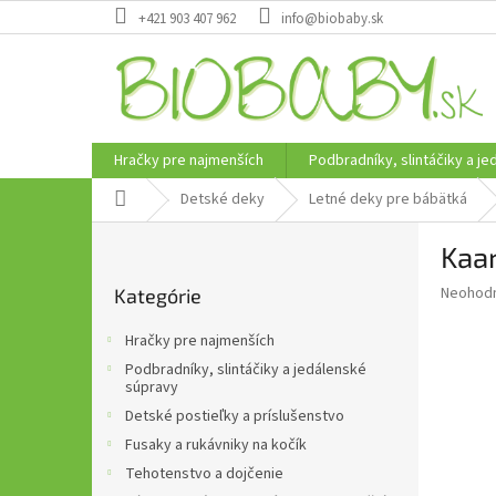
Prejsť
+421 903 407 962
info@biobaby.sk
na
obsah
Hračky pre najmenších
Podbradníky, slintáčiky a j
Domov
Detské deky
Letné deky pre bábätká
B
Kaa
o
Preskočiť
č
Priemer
Neohod
Kategórie
kategórie
n
hodnote
ý
produkt
Hračky pre najmenších
p
je
Podbradníky, slintáčiky a jedálenské
0,0
a
súpravy
z
n
Detské postieľky a príslušenstvo
5
e
hviezdič
Fusaky a rukávniky na kočík
l
Tehotenstvo a dojčenie