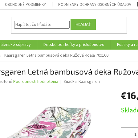
OBCHODNÉ PODMIENKY
PODMIENKY OCHRANY OSOBNÝCH ÚDAJOV
HĽADAŤ
edálenské súpravy
Detské postieľky a príslušenstvo
Fusaky a ru
Kaarsgaren Letná bambusová deka Ružová Koala 70x100
rsgaren Letná bambusová deka Ružová
né
notené
Podrobnosti hodnotenia
Značka:
Kaarsgaren
nie
€16
u
Jednotk
Sklad
cena:
iek.