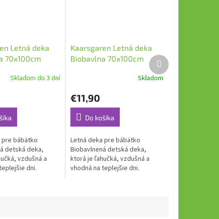
en Letná deka
Kaarsgaren Letná deka
na 70x100cm
Biobavlna 70x100cm
Ďalší
produkt
y na bielej
Hviezdičky Aqua
Skladom do 3 dní
Skladom
€11,90
šíka
Do košíka
 pre bábätko
Letná deka pre bábätko
á detská deka,
Biobavlnená detská deka,
hučká, vzdušná a
ktorá je ľahučká, vzdušná a
eplejšie dni.
vhodná na teplejšie dni.