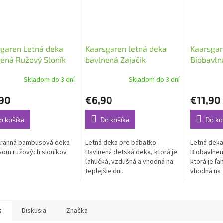
garen Letná deka
Kaarsgaren letná deka
Kaarsgar
ená Ružový Sloník
bavlnená Zajačik
Biobavl
70x100cm
Hviezdičk
Skladom do 3 dní
Skladom do 3 dní
,90
€6,90
€11,90
o košíka
Do košíka
Do ko
tranná bambusová deka
Letná deka pre bábätko
Letná deka
vom ružových sloníkov
Bavlnená detská deka, ktorá je
Biobavlnen
ľahučká, vzdušná a vhodná na
ktorá je ľa
teplejšie dni.
vhodná na t
s
Diskusia
Značka