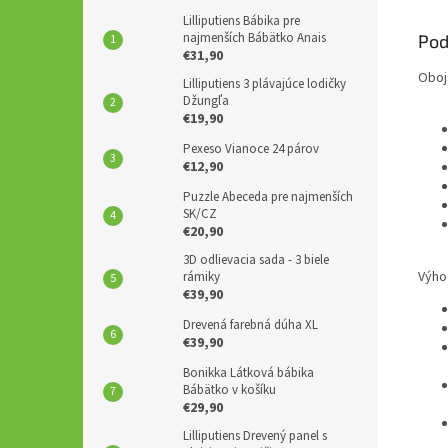
Lilliputiens Bábika pre
najmenších Bábätko Anais
Pod
€31,90
Oboj
Lilliputiens 3 plávajúce lodičky
Džungľa
€19,90
Pexeso Vianoce 24 párov
€12,90
Puzzle Abeceda pre najmenších
SK/CZ
€20,90
3D odlievacia sada - 3 biele
Výho
rámiky
€39,90
Drevená farebná dúha XL
€39,90
Bonikka Látková bábika
Bábätko v košíku
€29,90
Lilliputiens Drevený panel s