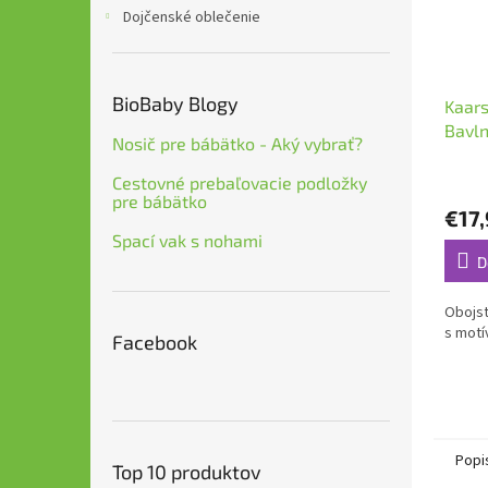
Dojčenské oblečenie
BioBaby Blogy
Kaars
Bavln
Nosič pre bábätko - Aký vybrať?
Cestovné prebaľovacie podložky
pre bábätko
€17
Spací vak s nohami
D
Obojs
s motí
Facebook
Popi
Top 10 produktov