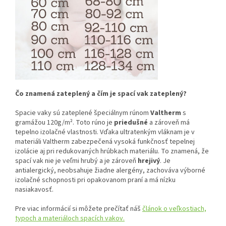
Čo znamená zateplený a čím je spací vak zateplený?
Spacie vaky sú zateplené špeciálnym rúnom
Valtherm
s
gramážou 120g/m². Toto rúno je
priedušné
a zároveň má
tepelno izolačné vlastnosti. Vďaka ultratenkým vláknam je v
materiáli Valtherm zabezpečená vysoká funkčnosť tepelnej
izolácie aj pri redukovaných hrúbkach materiálu. To znamená, že
spací vak nie je veľmi hrubý a je zároveň
hrejivý
. Je
antialergický, neobsahuje žiadne alergény, zachováva výborné
izolačné schopnosti pri opakovanom praní a má nízku
nasiakavosť.
Pre viac informácií si môžete prečítať náš
článok o veľkostiach,
typoch a materiáloch spacích vakov.