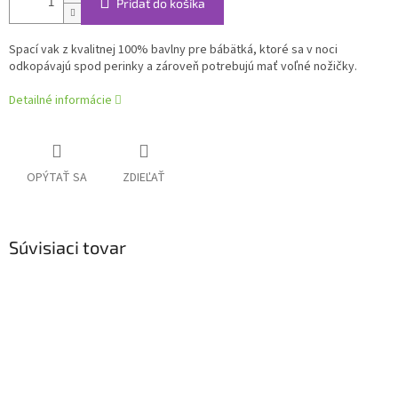
Pridať do košíka
Spací vak z kvalitnej 100% bavlny pre bábätká, ktoré sa v noci
odkopávajú spod perinky a zároveň potrebujú mať voľné nožičky.
Detailné informácie
OPÝTAŤ SA
ZDIEĽAŤ
Súvisiaci tovar