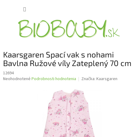
Prejsť
NÁKUP
na
obsah
KOŠÍK
Kaarsgaren Spací vak s nohami
Bavlna Ružové víly Zateplený 70 cm
12694
Priemerné
Neohodnotené
Podrobnosti hodnotenia
Značka:
Kaarsgaren
hodnotenie
produktu
je
0,0
z
5
hviezdičiek.