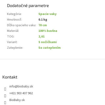
Dodatočné parametre
Kategória
:
Spacie vaky
Hmotnosť
:
0.1 kg
Dĺžka spacieho vaku
:
70 cm
Materiál
:
100% bavlna
TOG
:
2,61
Variant
:
S nožičkami
Zateplenie
:
So zateplením
Z
á
p
ä
Kontakt
t
info
@
biobaby.sk
i
e
+421 903 407 962
BioBaby.sk