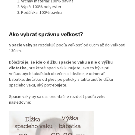
Vrchný materiál: 100% bavlna
Výplň: 100% polyester
Podšívka: 100% bavlna
Ako vybrať správnu veľkosť?
Spacie vaky
sa rozdeľujú podľa veľkostí od 60cm až do veľkosti
130cm.
Dôležité je, že
ide o dĺžku spacieho vaku a nie o výšku
dieťatka
, pre ktoré spací vak kupujete, ako to býva pri
veľkostných tabuľkách oblečenia. Ideálne je odmerať
bábätko/dieťatko od pliec po pätičky a takto zistíte dĺžku
spacieho vaku, aký potrebujete.
Spacie vaky by sa dali orientačne rozdeliť podľa veku
nasledovne: