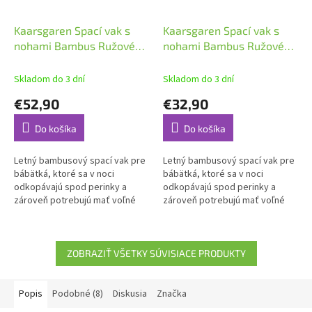
Kaarsgaren Spací vak s
Kaarsgaren Spací vak s
nohami Bambus Ružové
nohami Bambus Ružové
víly 100 cm
víly 60 cm
Skladom do 3 dní
Skladom do 3 dní
€52,90
€32,90
Do košíka
Do košíka
Letný bambusový spací vak pre
Letný bambusový spací vak pre
bábätká, ktoré sa v noci
bábätká, ktoré sa v noci
odkopávajú spod perinky a
odkopávajú spod perinky a
zároveň potrebujú mať voľné
zároveň potrebujú mať voľné
nožičky.
nožičky.
ZOBRAZIŤ VŠETKY SÚVISIACE PRODUKTY
Popis
Podobné (8)
Diskusia
Značka