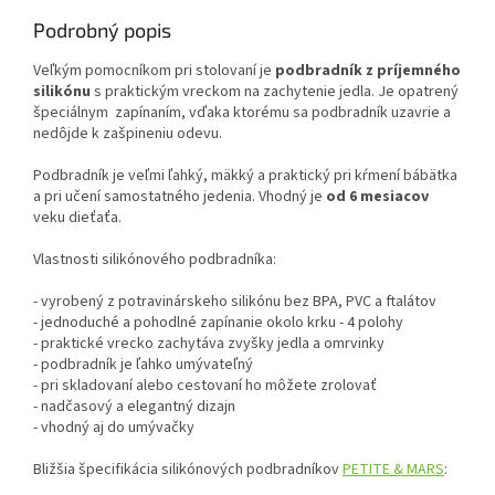
Podrobný popis
Veľkým pomocníkom pri stolovaní je
podbradník z príjemného
silikónu
s praktickým vreckom na zachytenie jedla. Je opatrený
špeciálnym zapínaním, vďaka ktorému sa podbradník uzavrie a
nedôjde k zašpineniu odevu.
Podbradník je veľmi ľahký, mäkký a praktický pri kŕmení bábätka
a pri učení samostatného jedenia. Vhodný je
od 6 mesiacov
veku dieťaťa.
Vlastnosti silikónového podbradníka:
- vyrobený z potravinárskeho silikónu bez BPA, PVC a ftalátov
- jednoduché a pohodlné zapínanie okolo krku - 4 polohy
- praktické vrecko zachytáva zvyšky jedla a omrvinky
- podbradník je ľahko umývateľný
- pri skladovaní alebo cestovaní ho môžete zrolovať
- nadčasový a elegantný dizajn
- vhodný aj do umývačky
Bližšia špecifikácia silikónových podbradníkov
PETITE & MARS
: