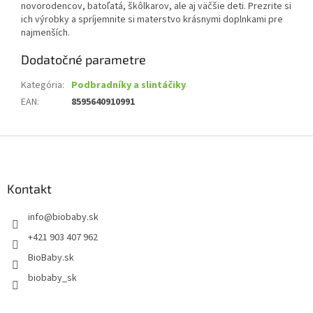
novorodencov, batoľatá, škôlkarov, ale aj väčšie deti. Prezrite si
ich výrobky a spríjemnite si materstvo krásnymi doplnkami pre
najmenších.
Dodatočné parametre
Kategória
:
Podbradníky a slintáčiky
EAN
:
8595640910991
Z
á
p
ä
Kontakt
t
info
@
biobaby.sk
i
e
+421 903 407 962
BioBaby.sk
biobaby_sk