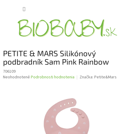
Prejsť
NÁKUP
na
obsah
KOŠÍK
PETITE & MARS Silikónový
podbradník Sam Pink Rainbow
706109
Priemerné
Neohodnotené
Podrobnosti hodnotenia
Značka:
Petite&Mars
hodnotenie
produktu
je
0,0
z
5
hviezdičiek.