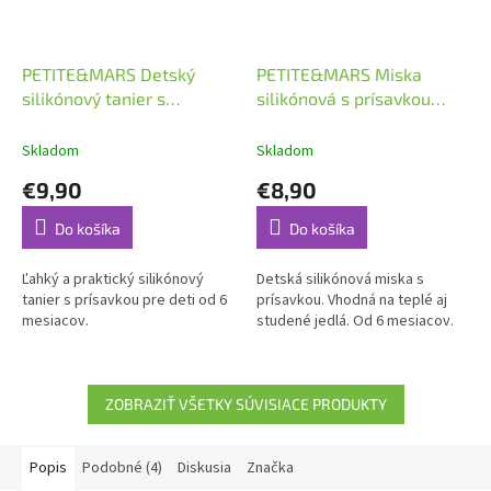
PETITE&MARS Detský
PETITE&MARS Miska
silikónový tanier s
silikónová s prísavkou
prísavkou TAKE&MATCH
TAKE&MATCH Dusty Rose
Dusty Rose 6m+
6m+
Skladom
Skladom
€9,90
€8,90
Do košíka
Do košíka
Ľahký a praktický silikónový
Detská silikónová miska s
tanier s prísavkou pre deti od 6
prísavkou. Vhodná na teplé aj
mesiacov.
studené jedlá. Od 6 mesiacov.
ZOBRAZIŤ VŠETKY SÚVISIACE PRODUKTY
Popis
Podobné (4)
Diskusia
Značka