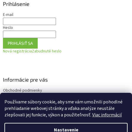
Prihlásenie
E-mail
Heslo
PRIHLÁSIŤ SA
Nová registrácia
Zabudnuté heslo
Informácie pre vás
Obchodné podmienky
Podmienky ochrany osobných údajov
Používame súbory cookie, aby sme vám umožnili pohodlné
Ako vrátiť tovar
prehliadanie webovej stránky a vďaka analýze neustále
zlepšovali jej funkcie, výkon a použiteľnosť.
Viac informácií
Nastavenie
Vytvoril Shoptet