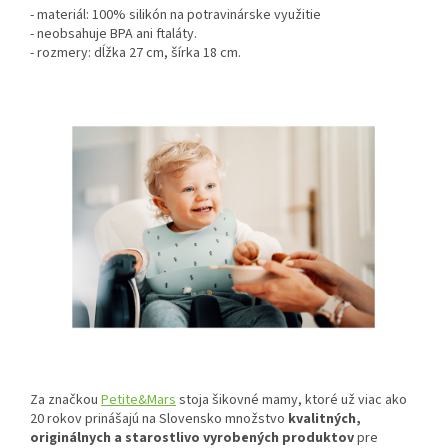
- materiál: 100% silikón na potravinárske využitie
- neobsahuje BPA ani ftaláty.
- rozmery: dĺžka 27 cm, šírka 18 cm.
Za značkou
Petite&Mars
stoja šikovné mamy, ktoré už viac ako
20 rokov prinášajú na Slovensko množstvo
kvalitných,
originálnych a starostlivo vyrobených produktov
pre