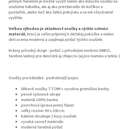
jemným flanelom je možné využiť nielen ako klasickú osušku na
osušenie bábätka, ale aj ako prestieradlo do kočíkov a
postieľok, alebo tiež ako ľahkú prikrývku a na iné všestranné
využitie.
Veľkou výhodou je skladnosť osušky a rýchlo schnúci
materiál
, ktorý je veľmi príjemný k detskej pokožke a nielen
deti ocenia modernú a zaujímajú potlač týchto osušiek.
Krásny prírodný dizajn - potlač s prírodnými motívmi GINKO,
farebne ladený pre dievčatá aj chlapcov (aj pre maminu a tatina :)
Osušky pre bábätká - podrobnejší popis:
látkové osušky T-TOMI s vysokou gramážou bavlny
pevné nylonové okraje
materiál 100% bavlna
povrchová úprava jemný flanel
veľký rozmer 80 x 100 cm
balenie obsahuje 2 kusy osušiek
vysoká savosť materiálu
moderná farebná potlač