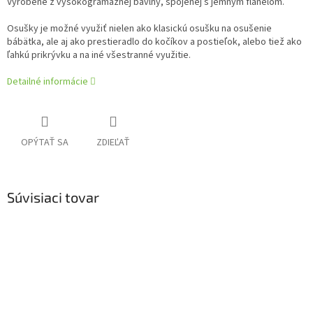
Vyrobené z vysokogramážnej bavlny, spojenej s jemným flanelom.
Osušky je možné využiť nielen ako klasickú osušku na osušenie
bábätka, ale aj ako prestieradlo do kočíkov a postieľok, alebo tiež ako
ľahkú prikrývku a na iné všestranné využitie.
Detailné informácie
OPÝTAŤ SA
ZDIEĽAŤ
Súvisiaci tovar