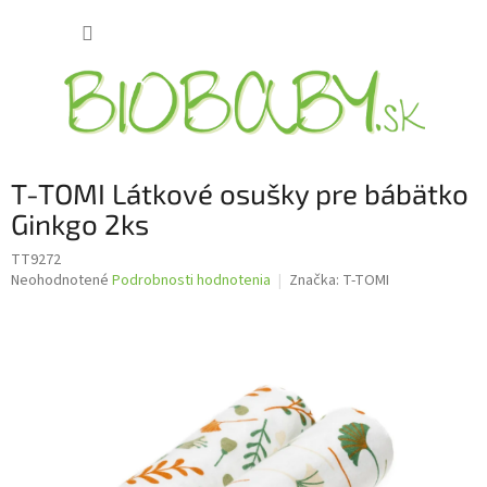
Prejsť
NÁKUP
na
obsah
KOŠÍK
T-TOMI Látkové osušky pre bábätko
Ginkgo 2ks
TT9272
Priemerné
Neohodnotené
Podrobnosti hodnotenia
Značka:
T-TOMI
hodnotenie
produktu
je
0,0
z
5
hviezdičiek.