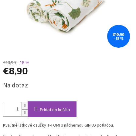
€10,90
–18 %
€10,90
–18 %
€8,90
Jednotková
Na dotaz
cena:
Pridať do košíka
Kvalitné látkové osušky T-TOMI s nádhernou GINKO potlačou.