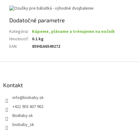
Dodatočné parametre
Kategória
:
Kúpeme, plávame a trénujeme na nočník
Hmotnosť
:
0.1 kg
EAN
:
8594166549272
Z
á
p
ä
Kontakt
t
info
@
biobaby.sk
i
e
+421 903 407 962
BioBaby.sk
biobaby_sk