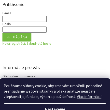
Prihlásenie
E-mail
Heslo
PRIHLÁSIŤ SA
Nová registrácia
Zabudnuté heslo
Informácie pre vás
Obchodné podmienky
Podmienky ochrany osobných údajov
Používame súbory cookie, aby sme vám umožnili pohodlné
Ako vrátiť tovar
prehliadanie webovej stránky a vďaka analýze neustále
zlepšovali jej funkcie, výkon a použiteľnosť.
Viac informácií
Nastavenie