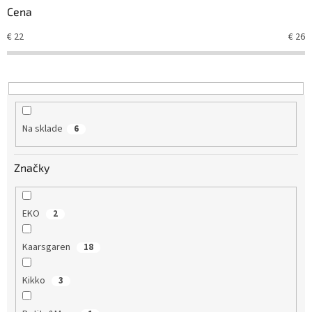
p
Cena
r
o
€
22
€
26
d
u
k
t
o
v
Na sklade
6
Značky
EKO
2
Kaarsgaren
18
Kikko
3