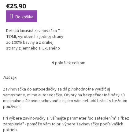
€25,90
Do košíka
Detská luxusná zavinovačka T-
TOMI, vyrobená z jednej strany
zo 100% bavlny a z druhej
strany z jemného a luxusného
materiálu VELVET.
9
položiek celkom
O
v
l
Náš tip:
á
d
Zavinovačka do autosedačky sa dá plnohodnotne využiť aj
a
samostatne, mimo autosedačky. Otvory na bezpečnostné pásy sú
c
minimálne a šikovne schované a nijako vám nebudú brániť v bežnom
i
používaní.
e
p
Pri výbere zavinovačky si všímajte parameter "so zateplením" a "bez
r
zateplenia" - pomôže vám to pri výbere zavinovačky podľa vašich
v
potrieb.
k