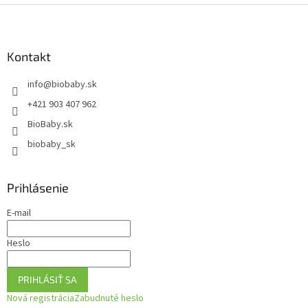
y
Z
v
á
ý
p
p
ä
Kontakt
i
t
s
info
@
biobaby.sk
i
u
e
+421 903 407 962
BioBaby.sk
biobaby_sk
Prihlásenie
E-mail
Heslo
PRIHLÁSIŤ SA
Nová registrácia
Zabudnuté heslo