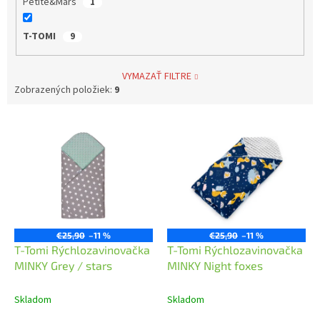
Petite&Mars
1
T-TOMI
9
VYMAZAŤ FILTRE
Zobrazených položiek:
9
V
ý
p
i
s
p
r
o
€25,90
–11 %
€25,90
–11 %
d
T-Tomi Rýchlozavinovačka
T-Tomi Rýchlozavinovačka
u
MINKY Grey / stars
MINKY Night foxes
k
t
Skladom
Skladom
o