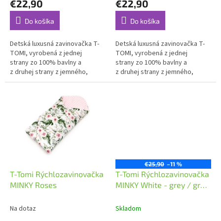
€22,90
€22,90
v
Do košíka
Do košíka
Detská luxusná zavinovačka T-
Detská luxusná zavinovačka T-
TOMI, vyrobená z jednej
TOMI, vyrobená z jednej
strany zo 100% bavlny a
strany zo 100% bavlny a
z druhej strany z jemného,
z druhej strany z jemného,
hrejivého a luxusného materiálu
hrejivého a luxusného materiálu
MINKY.
MINKY.
€25,90
–11 %
T-Tomi Rýchlozavinovačka
T-Tomi Rýchlozavinovačka
MINKY Roses
MINKY White - grey / grey
stars
Na dotaz
Skladom