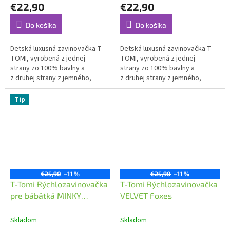
€22,90
€22,90
Do košíka
Do košíka
Detská luxusná zavinovačka T-
Detská luxusná zavinovačka T-
TOMI, vyrobená z jednej
TOMI, vyrobená z jednej
strany zo 100% bavlny a
strany zo 100% bavlny a
z druhej strany z jemného,
z druhej strany z jemného,
hrejivého a luxusného materiálu
hrejivého a luxusného materiálu
MINKY.
MINKY.
Tip
€25,90
–11 %
€25,90
–11 %
T-Tomi Rýchlozavinovačka
T-Tomi Rýchlozavinovačka
pre bábätká MINKY
VELVET Foxes
Rainbow
Skladom
Skladom