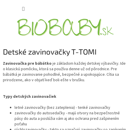
Prejsť
NÁKUP
na
obsah
KOŠÍK
Detské zavinovačky T-TOMI
Zavinovačka pre bábätko
je základom každej detskej výbavičky. Ide
o klasickú pomôcku, ktorá sa používa denne už od pôrodnice. Pre
bábätká je zavinovanie pohodlné, bezpečné a upokojujúce. Cítia sa
prirodzene, ako v objatí keď boli ešte v brušku.
Typy detských zavinovačiek
letné zavinovačky (bez zateplenia) - tenké zavinovačky
zavinovačky do autosedačky - majú otvory na bezpečnostné
pásy do auta a poslúžia vám aj ako ochrana pred zašpinením
poťahu
rýchlozavinovačky - takto sa označujú zavinovačky so zapínaním