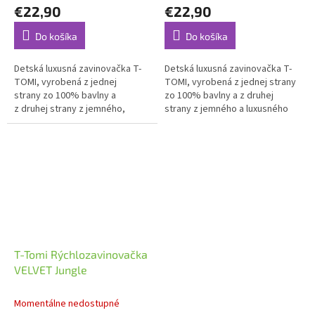
€22,90
€22,90
Do košíka
Do košíka
Detská luxusná zavinovačka T-
Detská luxusná zavinovačka T-
TOMI, vyrobená z jednej
TOMI, vyrobená z jednej strany
strany zo 100% bavlny a
zo 100% bavlny a z druhej
z druhej strany z jemného,
strany z jemného a luxusného
hrejivého a luxusného materiálu
materiálu VELVET.
MINKY.
T-Tomi Rýchlozavinovačka
VELVET Jungle
Momentálne nedostupné