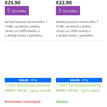
€25,90
€22,90
Do košíka
Do košíka
Detská luxusná zavinovačka T-
Detská luxusná zavinovačka T-
TOMI, vyrobená z jednej
TOMI, vyrobená z jednej
strany zo 100% bavlny a
strany zo 100% bavlny a
z druhej strany z jemného,
z druhej strany z jemného,
hrejivého a luxusného materiálu
hrejivého a luxusného materiálu
MINKY.
MINKY.
€25,90
–11 %
€25,90
–11 %
T-Tomi Rýchlozavinovačka
T-Tomi Rýchlozavinovačka
MINKY White / grey clouds
MINKY White / grey stars
Momentálne nedostupné
Skladom