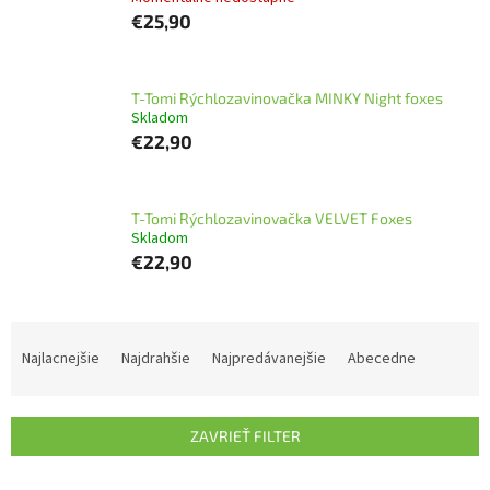
€25,90
T-Tomi Rýchlozavinovačka MINKY Night foxes
Skladom
€22,90
T-Tomi Rýchlozavinovačka VELVET Foxes
Skladom
€22,90
R
a
Najlacnejšie
Najdrahšie
Najpredávanejšie
Abecedne
d
e
n
ZAVRIEŤ FILTER
i
e