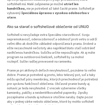
softshhell má. Malé zašpinenie je možné
utrieť len
handričkou,
nie je potrebné až také časté pranie. Softshell je
vybavený
špeciálnou úpravou s vysokou odolnosťou v
otere
.
Ako sa starať o softshellové oblečenie od UNUO
Softshell si nevyžaduje extra špeciálnu starostlivosť. Svoju
nepremokavosť, oderuvzdornosť a odolnosť proti vetru si udrží
veľmi dlho ak dodržíte základné odporúčania k praniu. Drobné a
ešte nezaschnuté nečistoty ako napríklad blato stačí odstrániť
navlhčenou handričkou. Sušičku určite nepoužívajte. Ak aj máte
program na outdoorovú bielizeň, softshell by sa mohol
rozlepiť. Sušte radšej prevesené na ramienku.
Pranie je pri aktívnych deťoch nevyhnutnosť, poznáme to veľmi
dobre. Pranie je potrebné aj preto, lebo telesný pot, soľ a tuky
môžu upchať póry membrány, ktorých priechodnosť je potrebná
pre správnu funkčnosť oblečenia. Občasné pranie bundy aj
nohavíc je teda nevyhnutné. Z vreciek vyberieme všetky
kamienky, paličky a neidentifikovateľné papieriky. Zipsíky
pozapíname a bundu aj nohavice otočíme naruby. Dajte pozor
aby v jednej várke nebolo oblečenie, ktoré by mohlo softshell