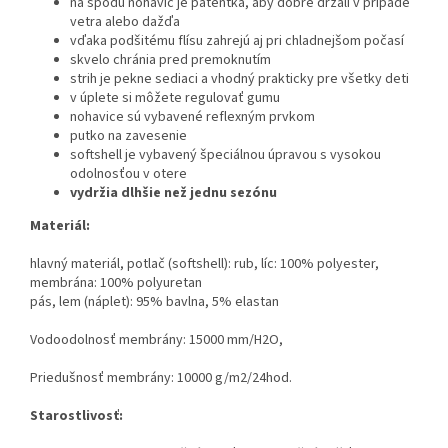
na spodu nohavíc je patentka, aby dobre držali v prípade
vetra alebo dažďa
vďaka podšitému flísu zahrejú aj pri chladnejšom počasí
skvelo chránia pred premoknutím
strih je pekne sediaci a vhodný prakticky pre všetky deti
v úplete si môžete regulovať gumu
nohavice sú vybavené reflexným prvkom
putko na zavesenie
softshell je vybavený špeciálnou úpravou s vysokou
odolnosťou v otere
vydržia dlhšie než jednu sezónu
Materiál:
hlavný materiál, potlač (softshell): rub, líc: 100% polyester,
membrána: 100% polyuretan
pás, lem (náplet): 95% bavlna, 5% elastan
Vodoodolnosť membrány: 15000 mm/H2O,
Priedušnosť membrány: 10000 g/m2/24hod.
Starostlivosť: