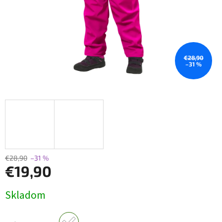
€28,90
–31 %
€28,90
–31 %
€19,90
Jednotková
Skladom
cena: