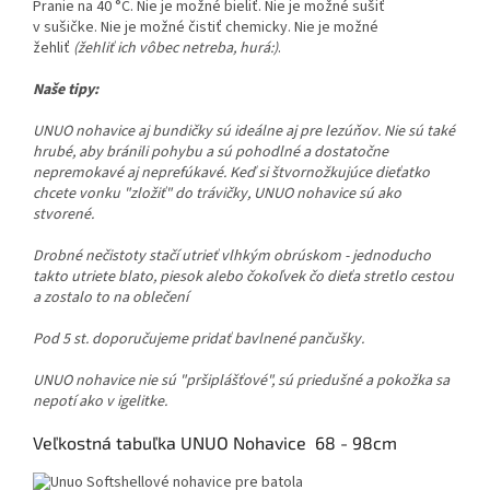
Pranie na 40 °C. Nie je možné bieliť. Nie je možné sušiť
v sušičke. Nie je možné čistiť chemicky. Nie je možné
žehliť
(žehliť ich vôbec netreba, hurá:)
.
Naše tipy:
UNUO nohavice aj bundičky sú ideálne aj pre lezúňov. Nie sú také
hrubé, aby bránili pohybu a sú pohodlné a dostatočne
nepremokavé aj neprefúkavé. Keď si štvornožkujúce dieťatko
chcete vonku "zložiť" do trávičky, UNUO nohavice sú ako
stvorené.
Drobné nečistoty stačí utrieť vlhkým obrúskom - jednoducho
takto utriete blato, piesok alebo čokoľvek čo dieťa stretlo cestou
a zostalo to na oblečení
Pod 5 st. doporučujeme pridať bavlnené pančušky.
UNUO nohavice nie sú "pršiplášťové", sú priedušné a pokožka sa
nepotí ako v igelitke.
Veľkostná tabuľka UNUO Nohavice 68 - 98cm