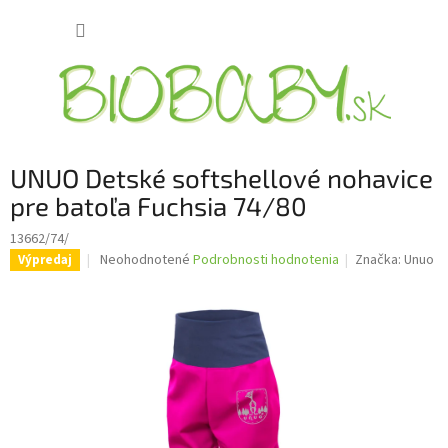
Prejsť
NÁKUP
na
obsah
KOŠÍK
UNUO Detské softshellové nohavice
pre batoľa Fuchsia 74/80
13662/74/
Priemerné
Neohodnotené
Podrobnosti hodnotenia
Značka:
Unuo
Výpredaj
hodnotenie
produktu
je
0,0
z
5
hviezdičiek.