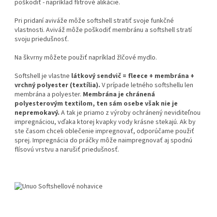
poškodiť - napríklad flitrové alikácie.
Pri pridaní aviváže môže softshell stratiť svoje funkčné
vlastnosti. Aviváž môže poškodiť membránu a softshell stratí
svoju priedušnosť.
Na škvrny môžete použiť napríklad žlčové mydlo.
Softshell je vlastne
látkový sendvič = fleece + membrána +
vrchný polyester (textília).
V prípade letného softshellu len
membrána a polyester.
Membrána je chránená
polyesterovým textilom, ten sám osebe však nie je
nepremokavý.
A tak je priamo z výroby ochránený neviditeľnou
impregnáciou, vďaka ktorej kvapky vody krásne stekajú. Ak by
ste časom chceli oblečenie impregnovať, odporúčame použiť
sprej. Impregnácia do práčky môže naimpregnovať aj spodnú
flísovú vrstvu a narušiť priedušnosť.