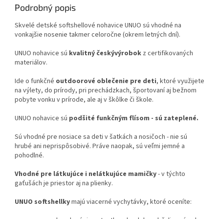
Podrobný popis
Skvelé detské softshellové nohavice UNUO sú vhodné na
vonkajšie nosenie takmer celoročne (okrem letných dní).
UNUO nohavice sú
kvalitný český
výrobok
z certifikovaných
materiálov.
Ide o funkčné
outdoorové oblečenie pre deti
, ktoré využijete
na výlety, do prírody, pri prechádzkach, športovaní aj bežnom
pobyte vonku v prírode, ale aj v škôlke či škole.
UNUO nohavice sú
podšité funkčným flísom - sú zateplené.
Sú vhodné pre nosiace sa deti v šatkách a nosičoch - nie sú
hrubé ani neprispôsobivé. Práve naopak, sú veľmi jemné a
pohodlné.
Vhodné pre látkujúce i nelátkujúce mamičky
- v týchto
gaťušách je priestor aj na plienky.
UNUO softshellky
majú viacerné vychytávky, ktoré oceníte: