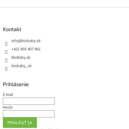
Z
á
p
ä
Kontakt
t
info
@
biobaby.sk
i
e
+421 903 407 962
BioBaby.sk
biobaby_sk
Prihlásenie
E-mail
Heslo
PRIHLÁSIŤ SA