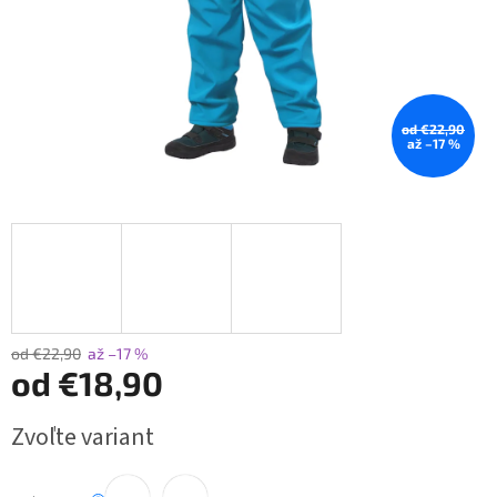
od €22,90
až –17 %
od €22,90
až –17 %
od
€18,90
Jednotková
Zvoľte variant
cena: