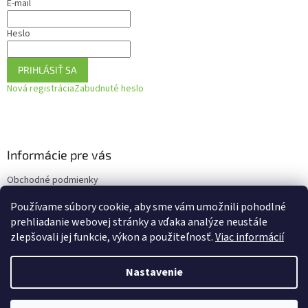
E-mail
Heslo
PRIHLÁSIŤ SA
Nová registrácia
Zabudnuté heslo
Informácie pre vás
Obchodné podmienky
Podmienky ochrany osobných údajov
Používame súbory cookie, aby sme vám umožnili pohodlné
Ako vrátiť tovar
prehliadanie webovej stránky a vďaka analýze neustále
zlepšovali jej funkcie, výkon a použiteľnosť.
Viac informácií
Nastavenie
Vytvoril Shoptet