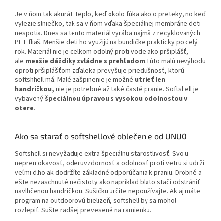
Je v ňom tak akurát teplo, keď okolo fúka ako o preteky, no keď
vylezie slniečko, tak sa v ňom vďaka špeciálnej membráne deti
nespotia. Dnes sa tento materiál vyrába najmä z recyklovaných
PET fliaš. Menšie deti ho využijú na bundičke prakticky po celý
rok. Materiál nie je celkom odolný proti vode ako pršiplášť,
ale
menšie dáždiky zvládne s prehľadom
.Túto malú nevýhodu
oproti pršiplášťom zďaleka prevyšuje priedušnosť, ktorú
softshhell má. Malé zašpinenie je možné
utrieť len
handričkou,
nie je potrebné až také časté pranie. Softshell je
vybavený
špeciálnou úpravou s vysokou odolnosťou v
otere
.
Ako sa starať o softshellové oblečenie od UNUO
Softshell si nevyžaduje extra špeciálnu starostlivosť. Svoju
nepremokavosť, oderuvzdornosť a odolnosť proti vetru si udrží
veľmi dlho ak dodržíte základné odporúčania k praniu. Drobné a
ešte nezaschnuté nečistoty ako napríklad blato stačí odstrániť
navlhčenou handričkou. Sušičku určite nepoužívajte. Ak aj máte
program na outdoorovú bielizeň, softshell by sa mohol
rozlepiť. Sušte radšej prevesené na ramienku.