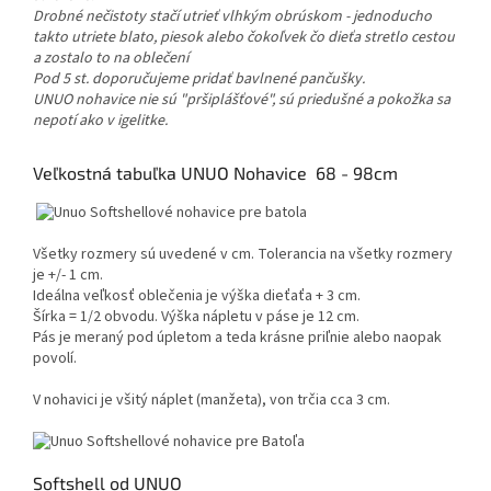
Drobné nečistoty stačí utrieť vlhkým obrúskom - jednoducho
takto utriete blato, piesok alebo čokoľvek čo dieťa stretlo cestou
a zostalo to na oblečení
Pod 5 st. doporučujeme pridať bavlnené pančušky.
UNUO nohavice nie sú "pršiplášťové", sú priedušné a pokožka sa
nepotí ako v igelitke.
Veľkostná tabuľka UNUO Nohavice 68 - 98cm
Všetky rozmery sú uvedené v cm. Tolerancia na všetky rozmery
je +/- 1 cm.
Ideálna veľkosť oblečenia je výška dieťaťa + 3 cm.
Šírka = 1/2 obvodu. Výška nápletu v páse je 12 cm.
Pás je meraný pod úpletom a teda krásne priľnie alebo naopak
povolí.
V nohavici je všitý náplet (manžeta), von trčia cca 3 cm.
Softshell od UNUO