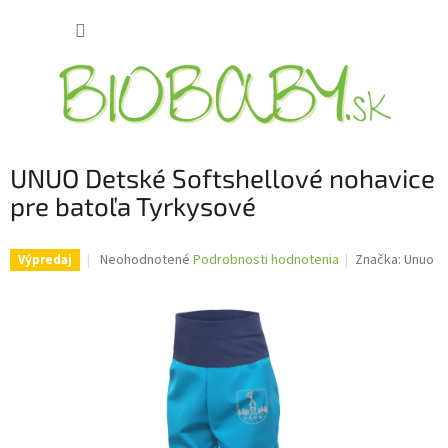
Prejsť
NÁKUP
na
obsah
KOŠÍK
UNUO Detské Softshellové nohavice
pre batoľa Tyrkysové
Priemerné
Neohodnotené
Podrobnosti hodnotenia
Značka:
Unuo
Výpredaj
hodnotenie
produktu
je
0,0
z
5
hviezdičiek.