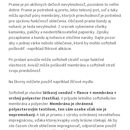
Pranie je pri aktívnych deťoch nevyhnutnosť, poznáme to veľmi
dobre. Pranie je potrebné aj preto, lebo telesný pot, soľ a tuky
môžu upchať póry membrány, ktorých priechodnosť je potrebná
pre správnu funkčnosť oblečenia. Občasné pranie bundy aj
nohavíc je teda nevyhnutné. Z vreciek vyberieme všetky
kamienky, paličky a neidentifikovateľné papieriky. Zipsíky
pozapíname a bundu aj nohavice otočíme naruby. Dajte pozor
aby v jednej várke nebolo oblečenie, ktoré by mohlo softshell
poškodiť - napríklad flitrové alikácie.
Pri pridaní aviváže môže softshell stratiť svoje funkčné
vlastnosti. Aviváž môže poškodiť membránu a softshell stratí
svoju priedušnosť.
Na škvrny môžete použiť napríklad žlčové mydlo.
Softshell je vlastne
látkový sendvič = fleece + membrána +
vrchný polyester (textília).
V prípade letného softshellu len
membrána a polyester.
Membrána je chránená
polyesterovým textilom, ten sám osebe však nie je
nepremokavý.
A tak je priamo z výroby ochránený neviditeľnou
impregnáciou, vďaka ktorej kvapky vody krásne stekajú. Ak by
ste časom chceli oblečenie impregnovať, odporúčame použiť