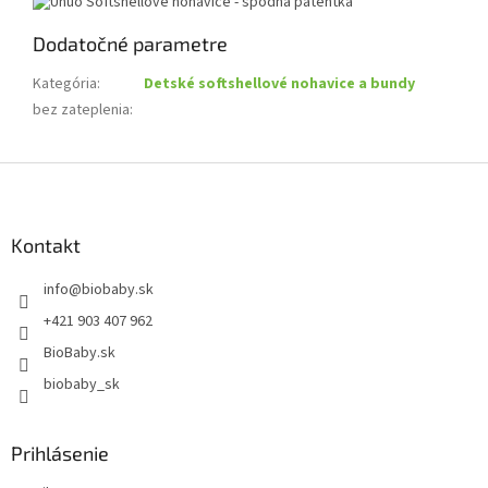
Dodatočné parametre
Kategória
:
Detské softshellové nohavice a bundy
bez zateplenia
:
Z
á
p
ä
Kontakt
t
info
@
biobaby.sk
i
e
+421 903 407 962
BioBaby.sk
biobaby_sk
Prihlásenie