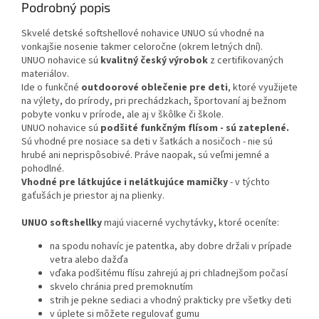
Podrobný popis
Skvelé detské softshellové nohavice UNUO sú vhodné na
vonkajšie nosenie takmer celoročne (okrem letných dní).
UNUO nohavice sú
kvalitný český
výrobok
z certifikovaných
materiálov.
Ide o funkčné
outdoorové oblečenie pre deti
, ktoré využijete
na výlety, do prírody, pri prechádzkach, športovaní aj bežnom
pobyte vonku v prírode, ale aj v škôlke či škole.
UNUO nohavice sú
podšité funkčným flísom - sú zateplené.
Sú vhodné pre nosiace sa deti v šatkách a nosičoch - nie sú
hrubé ani neprispôsobivé. Práve naopak, sú veľmi jemné a
pohodlné.
Vhodné pre látkujúce i nelátkujúce mamičky
- v týchto
gaťušách je priestor aj na plienky.
UNUO softshellky
majú viacerné vychytávky, ktoré oceníte:
na spodu nohavíc je patentka, aby dobre držali v prípade
vetra alebo dažďa
vďaka podšitému flísu zahrejú aj pri chladnejšom počasí
skvelo chránia pred premoknutím
strih je pekne sediaci a vhodný prakticky pre všetky deti
v úplete si môžete regulovať gumu