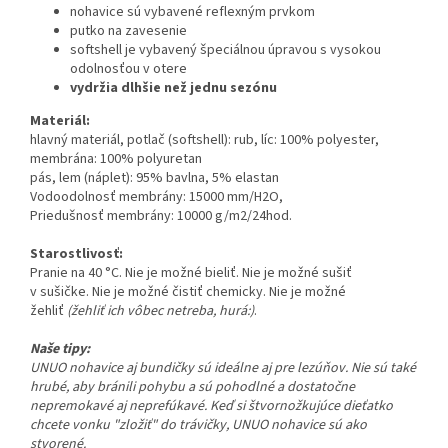
nohavice sú vybavené reflexným prvkom
putko na zavesenie
softshell je vybavený špeciálnou úpravou s vysokou
odolnosťou v otere
vydržia dlhšie než jednu sezónu
Materiál:
hlavný materiál, potlač (softshell): rub, líc: 100% polyester,
membrána: 100% polyuretan
pás, lem (náplet): 95% bavlna, 5% elastan
Vodoodolnosť membrány:
15000 mm/H
2
O
,
Priedušnosť membrány:
10000 g/m
2
/24hod
.
Starostlivosť:
Pranie na 40 °C. Nie je možné bieliť. Nie je možné sušiť
v sušičke. Nie je možné čistiť chemicky. Nie je možné
žehliť
(žehliť ich vôbec netreba, hurá:)
.
Naše tipy:
UNUO nohavice aj bundičky sú ideálne aj pre lezúňov. Nie sú také
hrubé, aby bránili pohybu a sú pohodlné a dostatočne
nepremokavé aj neprefúkavé. Keď si štvornožkujúce dieťatko
chcete vonku "zložiť" do trávičky, UNUO nohavice sú ako
stvorené.