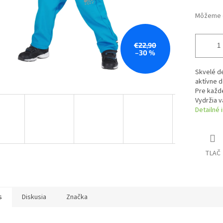
Môžeme d
€22,90
–30 %
Skvelé d
aktívne d
Pre každé
Vydržia v
Detailné 
TLAČ
s
Diskusia
Značka