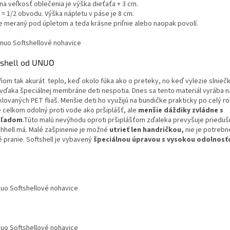
na veľkosť oblečenia je výška dieťaťa + 3 cm.
 = 1/2 obvodu. Výška nápletu v páse je 8 cm.
je meraný pod úpletom a teda krásne priľnie alebo naopak povolí.
tshell od UNUO
ňom tak akurát teplo, keď okolo fúka ako o preteky, no keď vylezie slniečk
vďaka špeciálnej membráne deti nespotia. Dnes sa tento materiál vyrába n
lovaných PET fliaš. Menšie deti ho využijú na bundičke prakticky po celý ro
e celkom odolný proti vode ako pršiplášť, ale
menšie dáždiky zvládne s
hľadom
.Túto malú nevýhodu oproti pršiplášťom zďaleka prevyšuje prieduš
shhell má. Malé zašpinenie je možné
utrieť len handričkou,
nie je potrebn
é pranie. Softshell je vybavený
špeciálnou úpravou s vysokou odolnosť