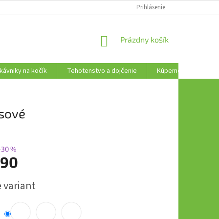
AKO VRÁTIŤ TOVAR
Prihlásenie
NÁKUPNÝ
Prázdny košík
KOŠÍK
kávniky na kočík
Tehotenstvo a dojčenie
Kúpeme, plávame a t
ysové
–30 %
,90
ová
 variant