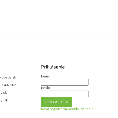
Prihlásenie
E-mail
biobaby.sk
03 407 962
Heslo
y.sk
by_sk
PRIHLÁSIŤ SA
Nová registrácia
Zabudnuté heslo