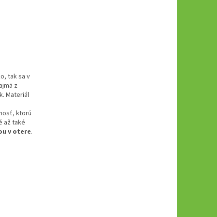
o, tak sa v
ajmä z
k. Materiál
nosť, ktorú
é až také
ou v otere
.