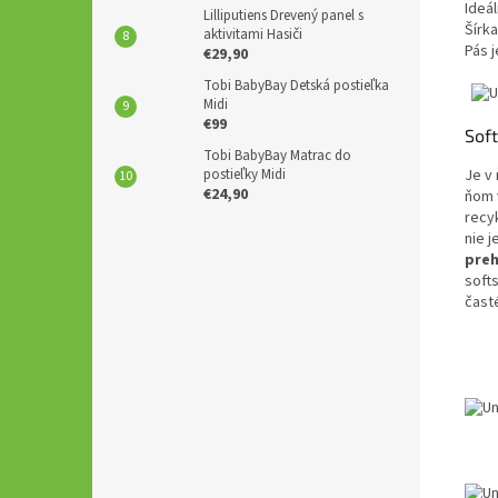
Ideál
Lilliputiens Drevený panel s
Šírka
aktivitami Hasiči
Pás 
€29,90
Tobi BabyBay Detská postieľka
Midi
€99
Sof
Tobi BabyBay Matrac do
postieľky Midi
Je v 
€24,90
ňom 
recyk
nie j
pre
soft
čast