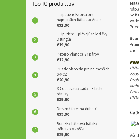
Top 10 produktov
Mate
Nápl
Lilliputiens Bábika pre
Soft
najmenších Bábätko Anais
Vode
€31,90
Prie
Lilliputiens 3 plávajúce lodičky
Star
Džungľa
Prani
€19,90
chem
Pexeso Vianoce 24 párov
€12,90
Naše 
UNUO 
Puzzle Abeceda pre najmenších
dost
SK/CZ
€20,90
Drob
alebo
3D odlievacia sada - 3 biele
Pod 
rámiky
UNUO 
€39,90
Drevená farebná dúha XL
Veľ
€39,90
Bonikka Látková bábika
Bábätko v košíku
€29,90
Všet