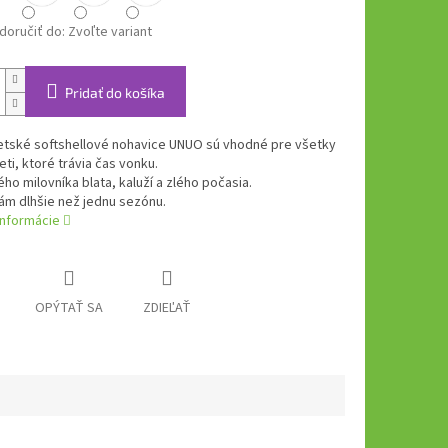
oručiť do:
Zvoľte variant
Pridať do košíka
etské softshellové nohavice UNUO sú vhodné pre všetky
eti, ktoré trávia čas vonku.
ho milovníka blata, kaluží a zlého počasia.
ám dlhšie než jednu sezónu.
informácie
OPÝTAŤ SA
ZDIEĽAŤ