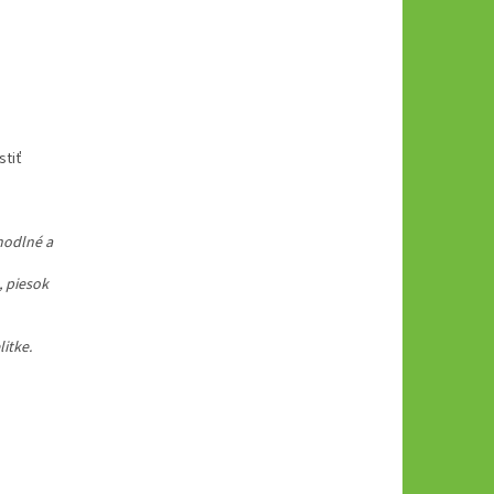
stiť
ohodlné a
, piesok
litke.