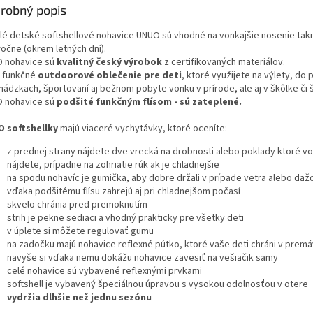
robný popis
lé detské softshellové nohavice UNUO sú vhodné na vonkajšie nosenie ta
ročne (okrem letných dní).
 nohavice sú
kvalitný český
výrobok
z certifikovaných materiálov.
o funkčné
outdoorové oblečenie pre deti
, ktoré využijete na výlety, do p
hádzkach, športovaní aj bežnom pobyte vonku v prírode, ale aj v škôlke či 
 nohavice sú
podšité funkčným flísom - sú zateplené.
 softshellky
majú viaceré vychytávky, ktoré oceníte:
z prednej strany nájdete dve vrecká na drobnosti alebo poklady ktoré v
nájdete, prípadne na zohriatie rúk ak je chladnejšie
na spodu nohavíc je gumička, aby dobre držali v prípade vetra alebo daž
vďaka podšitému flísu zahrejú aj pri chladnejšom počasí
skvelo chránia pred premoknutím
strih je pekne sediaci a vhodný prakticky pre všetky deti
v úplete si môžete regulovať gumu
na zadočku majú nohavice reflexné pútko, ktoré vaše deti chráni v prem
navyše si vďaka nemu dokážu nohavice zavesiť na vešiačik samy
celé nohavice sú vybavené reflexnými prvkami
softshell je vybavený špeciálnou úpravou s vysokou odolnosťou v otere
vydržia dlhšie než jednu sezónu