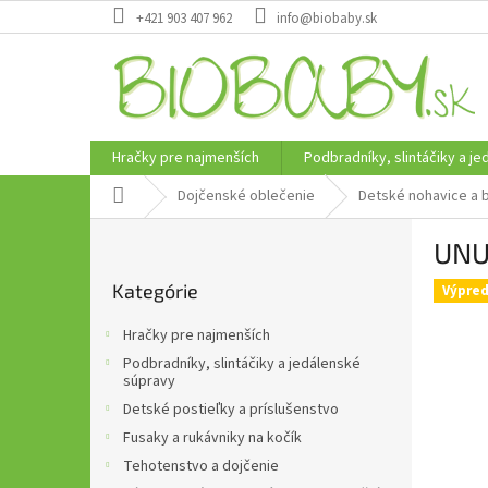
Prejsť
+421 903 407 962
info@biobaby.sk
na
obsah
Hračky pre najmenších
Podbradníky, slintáčiky a j
Domov
Dojčenské oblečenie
Detské nohavice a 
B
UNU
o
Preskočiť
č
Kategórie
kategórie
Výpred
n
ý
Hračky pre najmenších
p
Podbradníky, slintáčiky a jedálenské
a
súpravy
n
Detské postieľky a príslušenstvo
e
Fusaky a rukávniky na kočík
l
Tehotenstvo a dojčenie