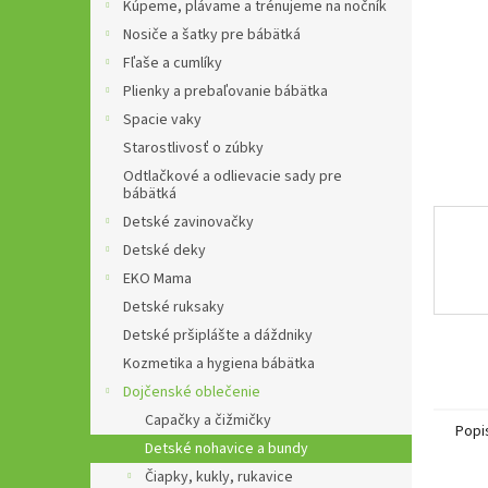
Kúpeme, plávame a trénujeme na nočník
Nosiče a šatky pre bábätká
Fľaše a cumlíky
Plienky a prebaľovanie bábätka
Spacie vaky
Starostlivosť o zúbky
Odtlačkové a odlievacie sady pre
bábätká
Detské zavinovačky
Detské deky
EKO Mama
Detské ruksaky
Detské pršiplášte a dáždniky
Kozmetika a hygiena bábätka
Dojčenské oblečenie
Capačky a čižmičky
Popi
Detské nohavice a bundy
Čiapky, kukly, rukavice