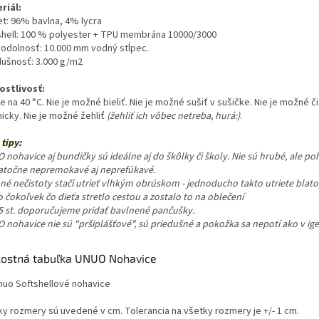
riál:
et: 96% bavlna, 4% lycra
shell: 100 % polyester + TPU membrána 10000/3000
odolnosť: 10.000 mm vodný stĺpec.
dušnosť: 3.000 g/m2
ostlivosť:
e na 40 °C. Nie je možné bieliť. Nie je možné sušiť v sušičke. Nie je možné či
icky. Nie je možné žehliť
(žehliť ich vôbec netreba, hurá:)
.
tipy:
nohavice aj bundičky sú ideálne aj do škôlky či školy. Nie sú hrubé, ale p
atočne nepremokavé aj neprefúkavé.
né nečistoty stačí utrieť vlhkým obrúskom - jednoducho takto utriete blato
 čokoľvek čo dieťa stretlo cestou a zostalo to na oblečení
5 st. doporučujeme pridať bavlnené pančušky.
nohavice nie sú "pršiplášťové", sú priedušné a pokožka sa nepotí ako v ige
kostná tabuľka UNUO Nohavice
ky rozmery sú uvedené v cm. Tolerancia na všetky rozmery je +/- 1 cm.