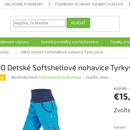
OBCHODNÉ PODMIENKY
PODMIENKY OCHRANY OSOBNÝCH ÚDAJOV
HĽADAŤ
edálenské súpravy
Detské postieľky a príslušenstvo
Fusaky a ru
bundy
UNUO Detské Softshellové nohavice Tyrkysové
O Detské Softshellové nohavice Tyrk
Priemerné
Neohodnotené
Podrobnosti hodnotenia
Značka:
Unuo
aj
hodnotenie
produktu
€22,90
je
€15
0,0
z
Jednotk
Zvoľte
5
cena:
hviezdičiek.
Variant