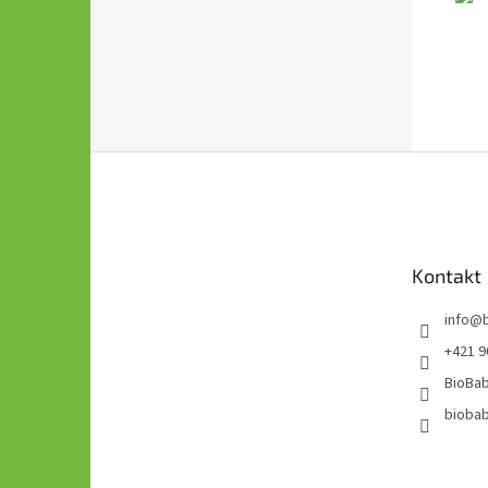
Z
á
p
ä
t
Kontakt
i
e
info
@
+421 9
BioBab
bioba