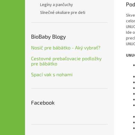
Pod
Legíny a pančuchy
Slnečné okuliare pre deti
Skve
celo
UNUO
Ide 
BioBaby Blogy
prec
UNUO
Nosič pre bábätko - Aký vybrať?
UNUO
Cestovné prebaľovacie podložky
pre bábätko
Spací vak s nohami
Facebook