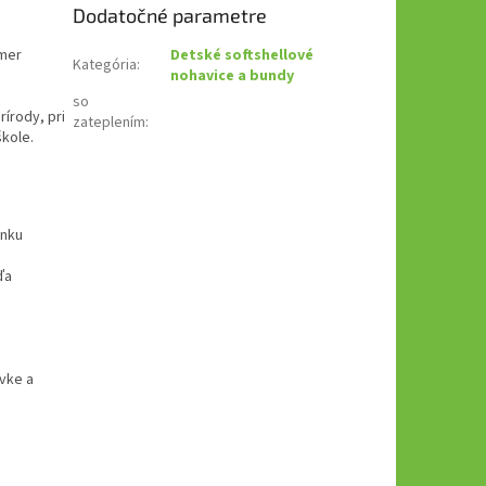
Dodatočné parametre
kmer
Detské softshellové
Kategória
:
nohavice a bundy
so
rírody, pri
zateplením
:
škole.
onku
ďa
ávke a