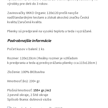
výrobky pre deti do 3 rokov.
Zavinovačky XKKO Organic 120x120 prešli navyše
nadštandardnými testami a získali akostnú značku Česká
kvalita/Zaručená kvalita.
Plienky sú predprané na vysokú teplotu a teda i vyzrážané.
Podrobnejšie informácie
Počet kusov v balení: 1 ks
Rozmer: 120x120cm
( Reálny rozmer je vzhľadom
k predpraniu a teda aj predvyzrážaniu plienky cca.115x120cm )
Zloženie: 100% BIObavlna
Hmotnosť (ks): 230
+
gr.
Plošná hmotnosť:
155+ gr./m2
2 pevné okraje, 2 šité okraje
Spôsob tkania: dutinová väzba