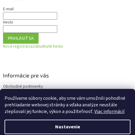
E-mail
Heslo
PRIHLÁSIŤ SA
Nová registrácia
Zabudnuté heslo
Informácie pre vás
Obchodné podmienky
Podmienky ochrany osobných údajov
Používame súbory cookie, aby sme vám umožnili pohodlné
Ako vrátiť tovar
prehliadanie webovej stránky a vďaka analýze neustále
zlepšovali jej funkcie, výkon a použiteľnosť.
Viac informácií
Nastavenie
Vytvoril Shoptet