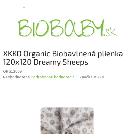
Prejsť
NÁKUP
na
obsah
KOŠÍK
XKKO Organic Biobavlnená plienka
120x120 Dreamy Sheeps
ORG12009
Priemerné
Neohodnotené
Podrobnosti hodnotenia
Značka:
Kikko
hodnotenie
produktu
je
0,0
z
5
hviezdičiek.