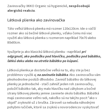
Zavinovačky XKKO Organic sú hygienické,
nespôsobujú
alergickú reakciu
.
Látková plienka ako zavinovačka
Táto veľká látková plienka má rozmer 120x120cm. Ide o väčší
rozmer ako sú bežné látkové plienky, vďaka čomu má viac
využití ako látková plienka s rozmerom napríklad 70x70 alebo
80x80cm.
Využijete ju ako klasickú látkovú plienku - napríklad
pri
odgrgnutí, ako podložku pod hlavičku, podložku pod bábätko,
ľahkú deku alebo na utretie bábätko po kúpaní.
Látková plienka je dostatočne veľká na to, aby ste ju bez
problémov využili aj
na zavinutie bábätka
. Ako zavinovačka vám
plnohodnotne poslúži dlhodobo. Zavinúť bábätko do látkovej
plienky je jednoduché - stačí zahnúť jeden roh zavinovačky,
položiť bábätko tak, aby malo hlavičku nad záhybom a bočné
strany látkovej plienky jemne zaviniete okolo bábätka. Bábätká
majú zavinovanie veľmi radi, nakoľko sú na takýto pocit "ako v
objatí" zvyknuté už z bruška. Zároveň sa nebudia náhodnými
pohybmi ručičiek, ktoré sa zvyknú u novorodencov vyskytovať