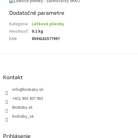
Dodatočné parametre
Kategória
:
Látkové plienky
Hmotnosť
:
0.1 kg
EAN
:
8594161577997
Z
á
p
ä
Kontakt
t
info
@
biobaby.sk
i
e
+421 903 407 962
BioBaby.sk
biobaby_sk
Prihlásenie