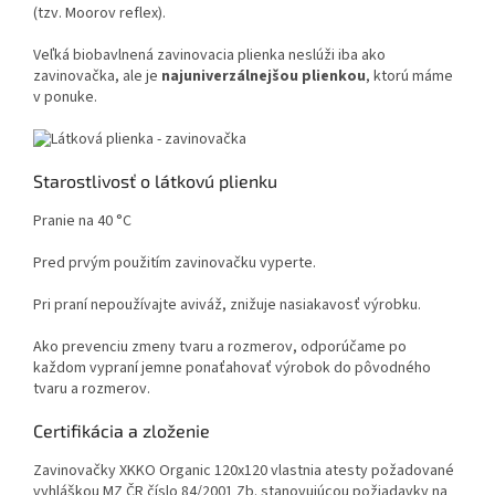
(tzv. Moorov reflex).
Veľká biobavlnená zavinovacia plienka neslúži iba ako
zavinovačka, ale je
najuniverzálnejšou plienkou
, ktorú máme
v ponuke.
Starostlivosť o látkovú plienku
Pranie na 40 °C
Pred prvým použitím zavinovačku vyperte.
Pri praní nepoužívajte aviváž, znižuje nasiakavosť výrobku.
Ako prevenciu zmeny tvaru a rozmerov, odporúčame po
každom vypraní jemne ponaťahovať výrobok do pôvodného
tvaru a rozmerov.
Certifikácia a zloženie
Zavinovačky XKKO Organic 120x120 vlastnia atesty požadované
vyhláškou MZ ČR číslo 84/2001 Zb. stanovujúcou požiadavky na