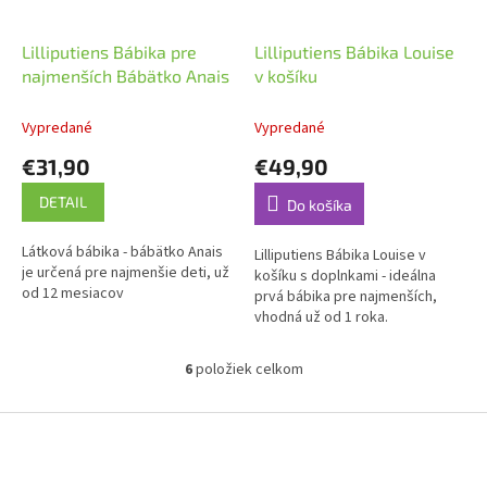
Lilliputiens Bábika pre
Lilliputiens Bábika Louise
najmenších Bábätko Anais
v košíku
Vypredané
Vypredané
€31,90
€49,90
DETAIL
Do košíka
Látková bábika - bábätko Anais
Lilliputiens Bábika Louise v
je určená pre najmenšie deti, už
košíku s doplnkami - ideálna
od 12 mesiacov
prvá bábika pre najmenších,
vhodná už od 1 roka.
6
položiek celkom
O
v
l
Z
á
á
d
p
a