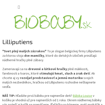
Prejsť
NÁKUP
na
obsah
KOŠÍK
Lilliputiens
"Svet plný malých zázrakov."
To je slogan belgickej firmy Lilliputiens
za ktorou stoja
dve mamičky
, ktoré do detských izbičiek prinášajú
nádherné hračky plné zábavy.
Zameriavajú sa na
drevené a látkové hračky
plné mäkkosti,
farebnosti a tvarov, ktoré
stimulujú hmat, sluch a zrak detí
. Ak
chcete aj vy
rozvíjať predstavivosť a jemnú motoriku
svojich
malých nezbedníkov, hračkou od Lilliputiens rozhodne nešliapnete
vedľa.
NÁŠ TIP:
Hľadáte prvú bábiku pre najmenšie deti?
Bábika Louise
v
košíku je vhodná už pre najmenších od 1 roka. Okrem nádhernej bábiky
vás poteší aj košík na prenášanie, fľaštička na kŕmenie, malý mojkáčik a