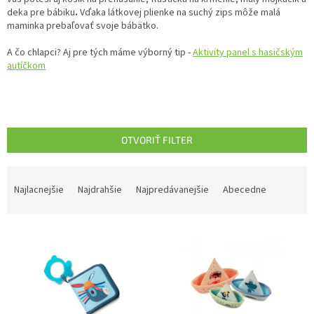
deka pre bábiku
.
Vďaka látkovej plienke na suchý zips môže m
alá
maminka prebaľovať svoje bábätko.
A čo chlapci? Aj pre tých máme výborný tip -
Aktivity panel s hasičským
autíčkom
OTVORIŤ FILTER
R
a
Najlacnejšie
Najdrahšie
Najpredávanejšie
Abecedne
d
e
V
n
ý
i
p
e
i
p
s
r
p
o