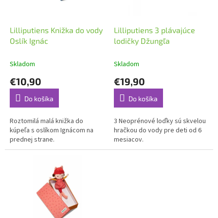
r
d
o
u
d
k
Lilliputiens Knižka do vody
Lilliputiens 3 plávajúce
u
t
Oslík Ignác
lodičky Džungľa
k
o
t
v
Skladom
Skladom
o
€10,90
€19,90
v
Do košíka
Do košíka
Roztomilá malá knižka do
3 Neoprénové loďky sú skvelou
kúpeľa s oslíkom Ignácom na
hračkou do vody pre deti od 6
prednej strane.
mesiacov.