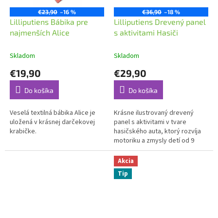
€23,90
–16 %
€36,90
–18 %
Lilliputiens Bábika pre
Lilliputiens Drevený panel
najmenších Alice
s aktivitami Hasiči
Skladom
Skladom
€19,90
€29,90
Do košíka
Do košíka
Veselá textilná bábika Alice je
Krásne ilustrovaný drevený
uložená v krásnej darčekovej
panel s aktivitami v tvare
krabičke.
hasičského auta, ktorý rozvíja
motoriku a zmysly detí od 9
mesiacov.
Akcia
Tip