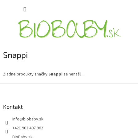
Prejsť
NÁKUP
na
obsah
KOŠÍK
Snappi
Žiadne produkty značky
Snappi
sa nenašli...
Z
á
p
ä
Kontakt
t
info
@
biobaby.sk
i
e
+421 903 407 962
BioBaby.sk