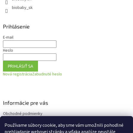
biobaby_sk
Prihlásenie
E-mail
Heslo
PRIHLÁSIŤ SA
Nová registrácia
Zabudnuté heslo
Informácie pre vás
Obchodné podmienky
Podmienky ochrany osobných údajov
Používame súbory cookie, aby sme vám umožnili pohodlné
Ako vrátiť tovar
prehliadanie webovej stránky a vďaka analýze neustále