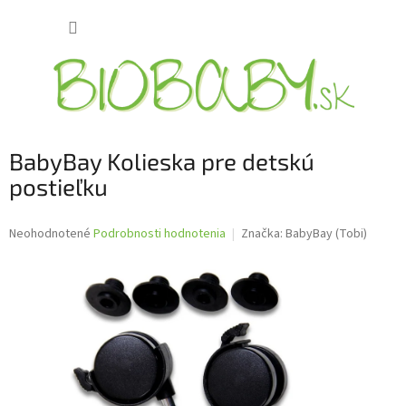
Prejsť
NÁKUP
na
obsah
KOŠÍK
BabyBay Kolieska pre detskú
postieľku
Priemerné
Neohodnotené
Podrobnosti hodnotenia
Značka:
BabyBay (Tobi)
hodnotenie
produktu
je
0,0
z
5
hviezdičiek.