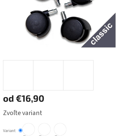
od
€16,90
Jednotková
Zvoľte variant
cena:
Variant