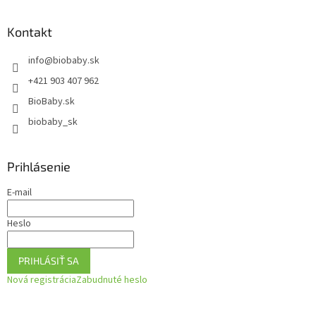
á
p
ä
Kontakt
t
info
@
biobaby.sk
i
e
+421 903 407 962
BioBaby.sk
biobaby_sk
Prihlásenie
E-mail
Heslo
PRIHLÁSIŤ SA
Nová registrácia
Zabudnuté heslo