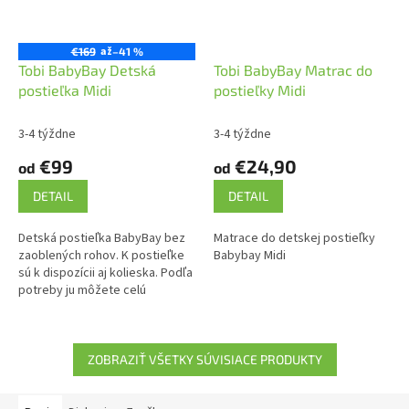
až
€169
–41 %
Tobi BabyBay Detská
Tobi BabyBay Matrac do
postieľka Midi
postieľky Midi
3-4 týždne
3-4 týždne
€99
€24,90
od
od
DETAIL
DETAIL
Detská postieľka BabyBay bez
Matrace do detskej postieľky
zaoblených rohov. K postieľke
Babybay Midi
sú k dispozícii aj kolieska. Podľa
potreby ju môžete celú
uzavrieť.
ZOBRAZIŤ VŠETKY SÚVISIACE PRODUKTY