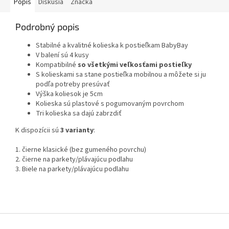
Popis
Diskusia
Značka
Podrobný popis
Stabilné a kvalitné kolieska k postieľkam BabyBay
V balení sú 4 kusy
Kompatibilné
so všetkými veľkosťami postieľky
S kolieskami sa stane postieľka mobilnou a môžete si ju
podľa potreby presúvať
Výška koliesok je 5cm
Kolieska sú plastové s pogumovaným povrchom
Tri kolieska sa dajú zabrzdiť
K dispozícii sú
3 varianty
:
1. čierne klasické (bez gumeného povrchu)
2. čierne na parkety/plávajúcu podlahu
3. Biele na parkety/plávajúcu podlahu
Z