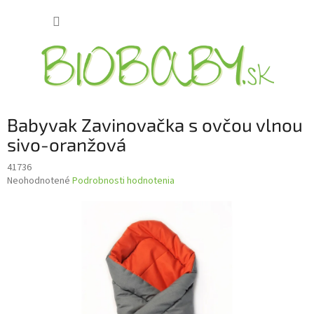
Prejsť
NÁKUP
na
obsah
KOŠÍK
Babyvak Zavinovačka s ovčou vlnou
sivo-oranžová
41736
Priemerné
Neohodnotené
Podrobnosti hodnotenia
hodnotenie
produktu
je
0,0
z
5
hviezdičiek.