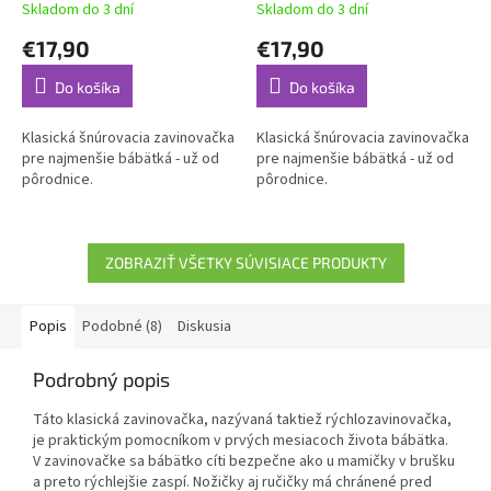
Skladom do 3 dní
Skladom do 3 dní
€17,90
€17,90
Do košíka
Do košíka
Klasická šnúrovacia zavinovačka
Klasická šnúrovacia zavinovačka
pre najmenšie bábätká - už od
pre najmenšie bábätká - už od
pôrodnice.
pôrodnice.
ZOBRAZIŤ VŠETKY SÚVISIACE PRODUKTY
Popis
Podobné (8)
Diskusia
Podrobný popis
Táto klasická zavinovačka, nazývaná taktiež rýchlozavinovačka,
je praktickým pomocníkom v prvých mesiacoch života bábätka.
V zavinovačke sa bábätko cíti bezpečne ako u mamičky v brušku
a preto rýchlejšie zaspí. Nožičky aj ručičky má chránené pred