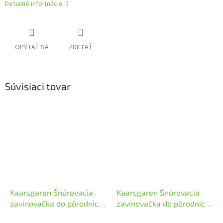
Detailné informácie
OPÝTAŤ SA
ZDIEĽAŤ
Súvisiaci tovar
Kaarsgaren Šnúrovacia
Kaarsgaren Šnúrovacia
zavinovačka do pôrodnice
zavinovačka do pôrodnice
Tmavomodrá
Ružová hviezdičky