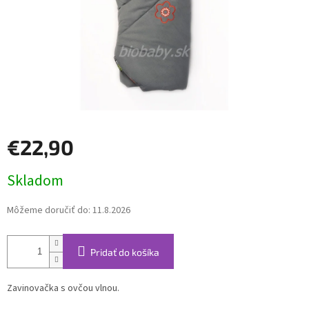
€22,90
Jednotková
Skladom
cena:
Môžeme doručiť do:
11.8.2026
Pridať do košíka
Zavinovačka s ovčou vlnou.