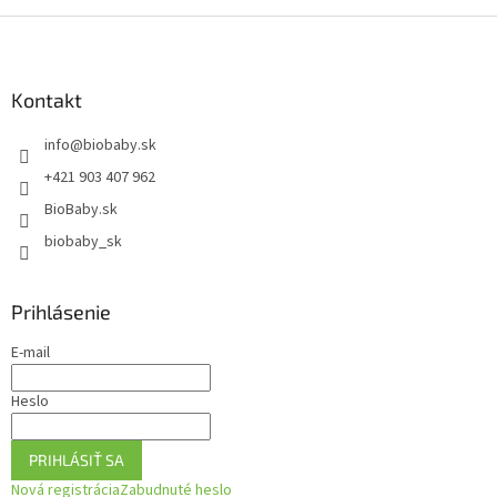
Z
á
p
ä
Kontakt
t
info
@
biobaby.sk
i
e
+421 903 407 962
BioBaby.sk
biobaby_sk
Prihlásenie
E-mail
Heslo
PRIHLÁSIŤ SA
Nová registrácia
Zabudnuté heslo