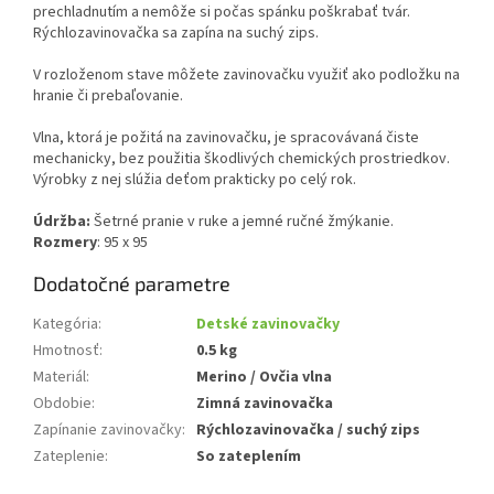
prechladnutím a nemôže si počas spánku poškrabať tvár.
Rýchlozavinovačka sa zapína na suchý zips.
V rozloženom stave môžete zavinovačku využiť ako podložku na
hranie či prebaľovanie.
Vlna, ktorá je požitá na zavinovačku, je spracovávaná čiste
mechanicky, bez použitia škodlivých chemických prostriedkov.
Výrobky z nej slúžia deťom prakticky po celý rok.
Údržba:
Šetrné pranie v ruke a jemné ručné žmýkanie.
Rozmery
: 95 x 95
Dodatočné parametre
Kategória
:
Detské zavinovačky
Hmotnosť
:
0.5 kg
Materiál
:
Merino / Ovčia vlna
Obdobie
:
Zimná zavinovačka
Zapínanie zavinovačky
:
Rýchlozavinovačka / suchý zips
Zateplenie
:
So zateplením