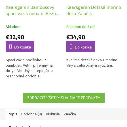
Kaarsgaren Bambusový
Kaarsgaren Detská merino
spací vak s nohami Béžový
deka Zajačik
zajačik 60 cm
Skladom
Skladom do 3 dní
€32,90
€34,90
Do košíka
Do košíka
Spací vak s podšívkou z
Kvalitná detská deka z merino
bambusu. Veľmi príjemný na
vlny s celoročným využitím.
dotyk. Vhodný na teplejšie a
prechodné obdobie.
ZOBRAZIŤ VŠETKY SÚVISIACE PRODUKTY
Popis
Podobné (8)
Diskusia
Značka