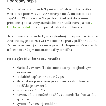
Podrobný popis
Zavinovačka do autosedačky má vrchnú stranu z béžového
wellsoftu a podšívku zo 100% bavlny s motívom obláčikov a
zajačikov. Táto zavinovačka je vhodná
od jari do jesene
,
prípadne aj počas zimy ak má bábätko hrubší overal, alebo
v
kombinácii s dekou
, ktorú po vyhriatí auta odokryjete.
Je vhodná do autosedačky
s trojbodovým zapínaním
. Rozmer
zavinovačky je cca
75 x 75 cm
a môže sa prať v práčke na 30 °C.
Zapína sa na
suchý zips
a má aj praktickú
kapucňu
. Zavinovačku
môžete použiť aj mimo autosedačky či kočíka.
Popis výrobku - letná zavinovačka:
Klasická zavinovačka do autosedačky s trojbodovým
zapínaním
Praktické zapínanie na suchý zips.
Materiálové prevedenie je z vrchnej časti polyester,
podšívka je bavlnená.
Rozmer cca 75 x 75 cm.
Zavinovačku je možné použiť v autosedačke / vo vajíčku
aj v kočíku.
Vyrobené v Českej republike