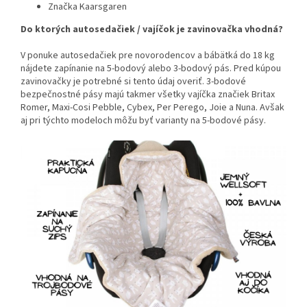
Značka Kaarsgaren
Do ktorých autosedačiek / vajíčok je zavinovačka vhodná?
V ponuke autosedačiek pre novorodencov a bábätká do 18 kg
nájdete zapínanie na 5-bodový alebo 3-bodový pás. Pred kúpou
zavinovačky je potrebné si tento údaj overiť. 3-bodové
bezpečnostné pásy majú takmer všetky vajíčka značiek Britax
Romer, Maxi-Cosi Pebble, Cybex, Per Perego, Joie a Nuna. Avšak
aj pri týchto modeloch môžu byť varianty na 5-bodové pásy.