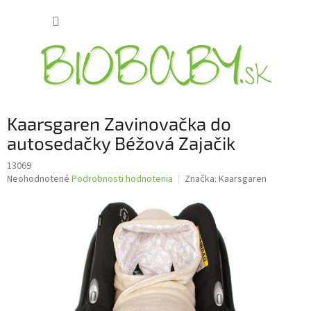
Prejsť
NÁKUP
na
obsah
KOŠÍK
Kaarsgaren Zavinovačka do
autosedačky Béžová Zajačik
13069
Priemerné
Neohodnotené
Podrobnosti hodnotenia
Značka:
Kaarsgaren
hodnotenie
produktu
je
0,0
z
5
hviezdičiek.