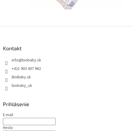
Z
á
p
ä
Kontakt
t
info
@
biobaby.sk
i
e
+421 903 407 962
BioBaby.sk
biobaby_sk
Prihlásenie
E-mail
Heslo