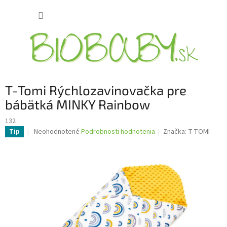
Prejsť
NÁKUP
na
obsah
KOŠÍK
T-Tomi Rýchlozavinovačka pre
bábätká MINKY Rainbow
132
Priemerné
Neohodnotené
Podrobnosti hodnotenia
Značka:
T-TOMI
Tip
hodnotenie
produktu
je
0,0
z
5
hviezdičiek.