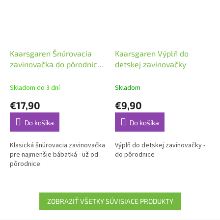
Kaarsgaren Šnúrovacia
Kaarsgaren Výplň do
zavinovačka do pôrodnice
detskej zavinovačky
Tmavomodrá
Skladom do 3 dní
Skladom
€17,90
€9,90
Do košíka
Do košíka
Klasická šnúrovacia zavinovačka
Výplň do detskej zavinovačky -
pre najmenšie bábätká - už od
do pôrodnice
pôrodnice.
ZOBRAZIŤ VŠETKY SÚVISIACE PRODUKTY