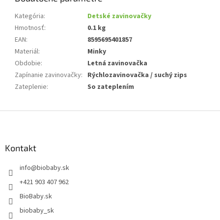
Kategória
:
Detské zavinovačky
Hmotnosť
:
0.1 kg
EAN
:
8595695401857
Materiál
:
Minky
Obdobie
:
Letná zavinovačka
Zapínanie zavinovačky
:
Rýchlozavinovačka / suchý zips
Zateplenie
:
So zateplením
Z
á
p
ä
Kontakt
t
info
@
biobaby.sk
i
e
+421 903 407 962
BioBaby.sk
biobaby_sk