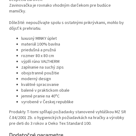
Zavinovačka je rovnako vhodným darčekom pre budúce
mamičky.
Dôležité: nepoužívajte spolu s ostatnými prikrývkami, mohlo by
dôjsť k prehriatiu.
luxusný MINKY úplet
materiál 100% bavlna
priedušná a pružná
rozmer 80 x 80 cm
výplň rúno VALTHERM
zapínanie na suchý zips
obojstranné použitie
moderný design
kvalitné spracovanie
balené v praktickom obale
jemné pranie na 40°C
vyrobené v Českej republike
Produkty T-tomi spľňajú požiadavky stanovené vyhláškou MZ SR
č.84/2001 Zb. o hygienických požiadavkách na hračky a výrobky
pre deti do 3 rokov a Oeko Tex Standard 100.
Dodatočné parametre