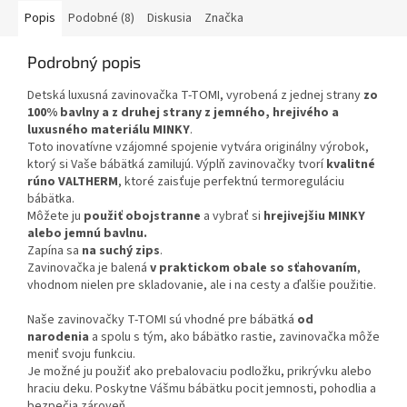
Popis
Podobné (8)
Diskusia
Značka
Podrobný popis
Detská luxusná zavinovačka T-TOMI, vyrobená z jednej strany
zo
100% bavlny a z druhej strany z jemného, hrejivého a
luxusného materiálu MINKY
.
Toto inovatívne vzájomné spojenie vytvára originálny výrobok,
ktorý si Vaše bábätká zamilujú. Výplň zavinovačky tvorí
kvalitné
rúno VALTHERM
, ktoré zaisťuje perfektnú termoreguláciu
bábätka.
Môžete ju
použiť obojstranne
a vybrať si
hrejivejšiu MINKY
alebo jemnú bavlnu.
Zapína sa
na suchý zips
.
Zavinovačka je balená
v praktickom obale so sťahovaním
,
vhodnom nielen pre skladovanie, ale i na cesty a ďalšie použitie.
Naše zavinovačky T-TOMI sú vhodné pre bábätká
od
narodenia
a spolu s tým, ako bábätko rastie, zavinovačka môže
meniť svoju funkciu.
Je možné ju použiť ako prebalovaciu podložku, prikrývku alebo
hraciu deku. Poskytne Vášmu bábätku pocit jemnosti, pohodlia a
bezpečia zároveň.