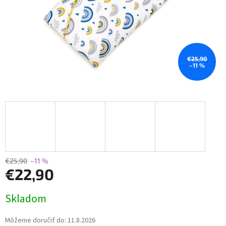
€25,90
–11 %
€25,90
–11 %
€22,90
Jednotková
Skladom
cena:
Môžeme doručiť do:
11.8.2026