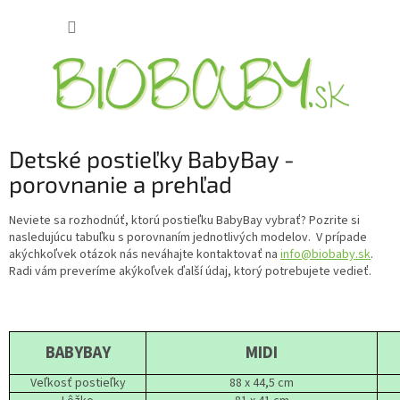
Prejsť
NÁKUP
na
obsah
KOŠÍK
Detské postieľky BabyBay -
porovnanie a prehľad
Neviete sa rozhodnúť, ktorú postieľku BabyBay vybrať? Pozrite si
nasledujúcu tabuľku s porovnaním jednotlivých modelov. V prípade
akýchkoľvek otázok nás neváhajte kontaktovať na
info@biobaby.sk
.
Radi vám preveríme akýkoľvek ďalší údaj, ktorý potrebujete vedieť.
BABYBAY
MIDI
Veľkosť postieľky
88 x 44,5 cm