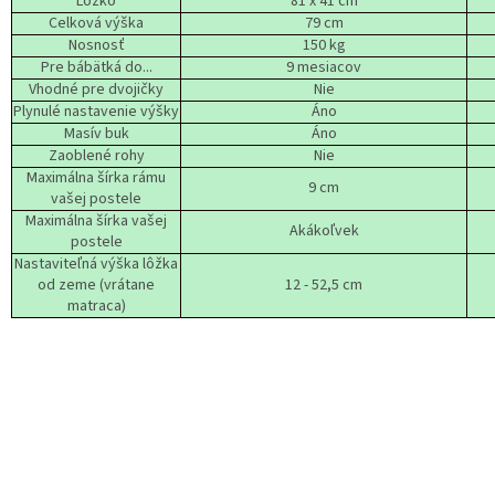
Lôžko
81 x 41 cm
Celková výška
79 cm
Nosnosť
150 kg
Pre bábätká do...
9 mesiacov
Vhodné pre dvojičky
Nie
Plynulé nastavenie výšky
Áno
Masív buk
Áno
Zaoblené rohy
Nie
Maximálna šírka rámu
9 cm
vašej postele
Maximálna šírka vašej
Akákoľvek
postele
Nastaviteľná výška lôžka
od zeme (vrátane
12 - 52,5 cm
matraca)