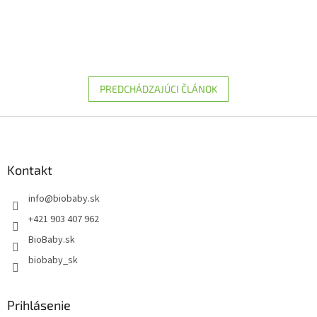
PREDCHÁDZAJÚCI ČLÁNOK
Z
á
p
ä
Kontakt
t
info
@
biobaby.sk
i
e
+421 903 407 962
BioBaby.sk
biobaby_sk
Prihlásenie