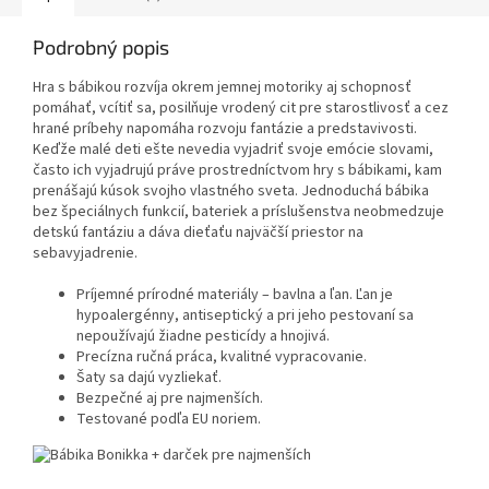
Podrobný popis
Hra s bábikou rozvíja okrem jemnej motoriky aj schopnosť
pomáhať, vcítiť sa, posilňuje vrodený cit pre starostlivosť a cez
hrané príbehy napomáha rozvoju fantázie a predstavivosti.
Keďže malé deti ešte nevedia vyjadriť svoje emócie slovami,
často ich vyjadrujú práve prostredníctvom hry s bábikami, kam
prenášajú kúsok svojho vlastného sveta. Jednoduchá bábika
bez špeciálnych funkcií, bateriek a príslušenstva neobmedzuje
detskú fantáziu a dáva dieťaťu najväčší priestor na
sebavyjadrenie.
Príjemné prírodné materiály – bavlna a ľan. Ľan je
hypoalergénny, antiseptický a pri jeho pestovaní sa
nepoužívajú žiadne pesticídy a hnojivá.
Precízna ručná práca, kvalitné vypracovanie.
Šaty sa dajú vyzliekať.
Bezpečné aj pre najmenších.
Testované podľa EU noriem.