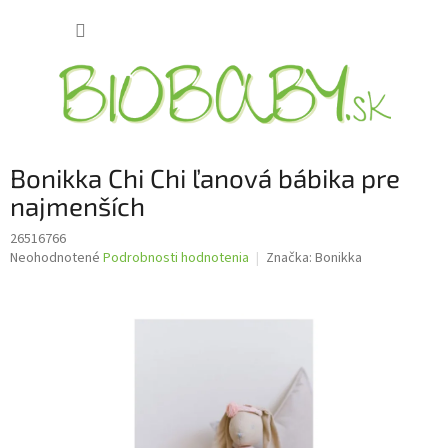
Prejsť
NÁKUP
na
obsah
KOŠÍK
Bonikka Chi Chi ľanová bábika pre
najmenších
26516766
Priemerné
Neohodnotené
Podrobnosti hodnotenia
Značka:
Bonikka
hodnotenie
produktu
je
0,0
z
5
hviezdičiek.