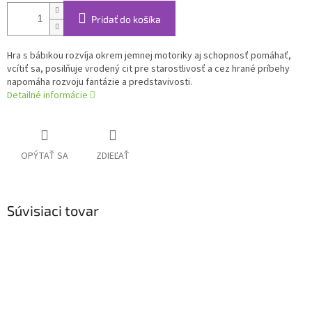
Pridať do košíka
Hra s bábikou rozvíja okrem jemnej motoriky aj schopnosť pomáhať,
vcítiť sa, posilňuje vrodený cit pre starostlivosť a cez hrané príbehy
napomáha rozvoju fantázie a predstavivosti.
Detailné informácie
OPÝTAŤ SA
ZDIEĽAŤ
Súvisiaci tovar