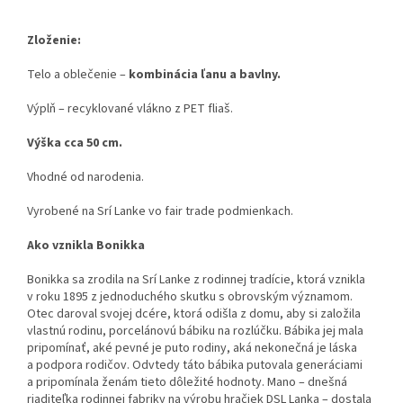
Zloženie:
Telo a oblečenie –
kombinácia ľanu a bavlny.
Výplň – recyklované vlákno z PET fliaš.
Výška cca 50 cm.
Vhodné od narodenia.
Vyrobené na Srí Lanke vo fair trade podmienkach.
Ako vznikla Bonikka
Bonikka sa zrodila na Srí Lanke z rodinnej tradície, ktorá vznikla
v roku 1895 z jednoduchého skutku s obrovským významom.
Otec daroval svojej dcére, ktorá odišla z domu, aby si založila
vlastnú rodinu, porcelánovú bábiku na rozlúčku. Bábika jej mala
pripomínať, aké pevné je puto rodiny, aká nekonečná je láska
a podpora rodičov. Odvtedy táto bábika putovala generáciami
a pripomínala ženám tieto dôležité hodnoty. Mano – dnešná
riaditeľka rodinnej fabriky na výrobu hračiek DSL Lanka – dostala