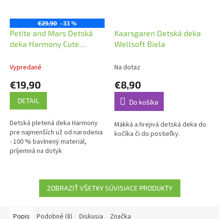
€29,90
–33 %
Petite and Mars Detská
Kaarsgaren Detská deka
deka Harmony Cute
Wellsoft Biela
80X100 cm Sivá
Vypredané
Na dotaz
€19,90
€8,90
DETAIL
Do košíka
Detská pletená deka Harmony
Mäkká a hrejivá detská deka do
pre najmenších už od narodenia
kočíka či do postieľky.
- 100 % bavlnený materiál,
príjemná na dotyk
ZOBRAZIŤ VŠETKY SÚVISIACE PRODUKTY
Popis
Podobné (8)
Diskusia
Značka