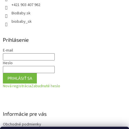
e
+421 903 407 962
BioBaby.sk
biobaby_sk
Prihlásenie
E-mail
Heslo
PRIHLÁSIŤ SA
Nová registrácia
Zabudnuté heslo
Informácie pre vás
Obchodné podmienky