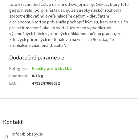
toto vzácne dedičstvo darom od svojej mamy. Odkaz, ktorý toto
gesto nieslo, bol pre ňu tak silný, že sa roky neskôr rozhodla
sprostredkovať ho oveľa mladším deťom – dievčatám
a chlapcom, ktorí sa práve učia pochopiť kým sú, kam patria a čo
pre nich znamená okolitý svet. A tak Mano vytvorila radu
výnimočných bábik vyrobených dôkladnou ručnou prácou, zo
zdravých prírodných materiálov a nazvala ich Bonikka, čo
v Sinhalčine znamená „bábika“.
Dodatočné parametre
Kategória
:
Hračky pre bábätká
Hmotnosť
:
0.1 kg
EAN
:
4792247006032
Z
á
p
ä
Kontakt
t
info
@
biobaby.sk
i