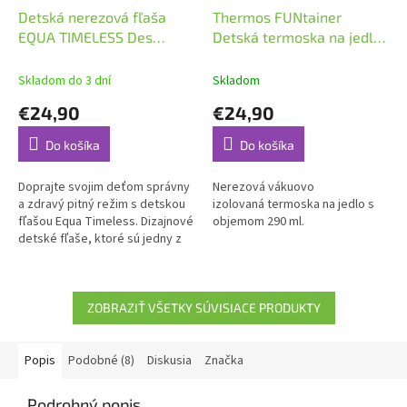
Detská nerezová fľaša
Thermos FUNtainer
EQUA TIMELESS Des
Detská termoska na jedlo
Fleurs 600 ml
0,29l Futbal
Skladom do 3 dní
Skladom
€24,90
€24,90
Do košíka
Do košíka
Doprajte svojim deťom správny
Nerezová vákuovo
a zdravý pitný režim s detskou
izolovaná termoska na jedlo s
fľašou Equa Timeless. Dizajnové
objemom 290 ml.
detské fľaše, ktoré sú jedny z
najpevnejších a najodolnejších
na trhu.
ZOBRAZIŤ VŠETKY SÚVISIACE PRODUKTY
Popis
Podobné (8)
Diskusia
Značka
Podrobný popis