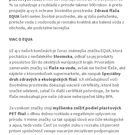
% sa vyhadzuje a rozkladá v prírode takmer 500 rokov. A preto
prispejte aj vy k ochrane životného prostredia.
Zdravá fľaša
EQUA
šetrí nielen životné prostredie, ale aj Vašu peňaženku,
pretože voda z vodovodu je rovnako kvalitná ako balená voda z
obchodu, ale podstatne lacnejšia.
VIAC O EQUA
Už aj v našich končinách je čoraz známejšia značka EQUA, ktorá
pochádza z neďalekého
Slovinska
, odkiaľ sa jej produkty
a posolstvo šíri do okolitých európskych krajín. Prvoradým
zameraním značky sú
fľaše na vodu
, avšak nie bežné fľaše, aké
nájdete v ktoromkoľvek supermarkete, ale naopak
špeciálny
druh zdravých a ekologických fliaš
. Ich ohľaduplnosť voči
životnému prostrediu dokazujú viaceré certifikáty, ktoré boli
značke udelené, zatiaľ čo ďalší certifikát potvrdzuje, že tieto
fľaše neobsahujú pre naše zdravie nebezpečné látky BPA.
Za vznikom značky stojí
myšlienka znížiť podiel plastových
PET fliaš
s dlhou dobou rozkladu a negatívnym vplyvom na
prírodu. V mene značky sa tak spájajú slová
eco
čiže ekologické
a
aqua
, teda voda. Časť zo svojho zisku v rozsahu 10 percent
pritom spoločnosť venuje viacerým iniciatívam podporujúcim