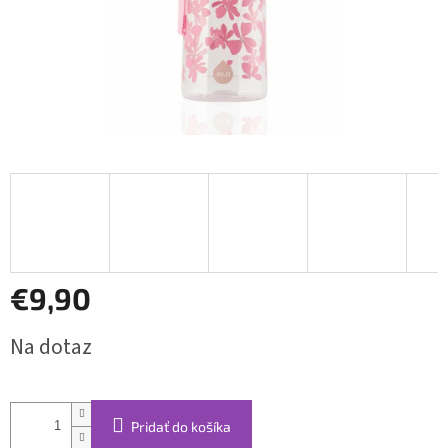
€9,90
Jednotková
Na dotaz
cena:
Pridať do košíka