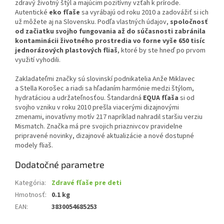
zdravý životný štýl a majúcim pozitívny vzťah k prírode.
Autentické
eko fľaše
sa vyrábajú od roku 2010 a zadovážiť si ich
už môžete aj na Slovensku. Podľa vlastných údajov,
spoločnosť
od začiatku svojho fungovania až do súčasnosti zabránila
kontaminácii životného prostredia vo forne vyše 650 tisíc
jednorázových plastových fliaš
, ktoré by ste hneď po prvom
využití vyhodili.
Zakladateľmi značky sú slovinskí podnikatelia Anže Miklavec
a Stella Korošec a riadi sa hľadaním harmónie medzi štýlom,
hydratáciou a udržateľnosťou. Štandardná
EQUA fľaša
si od
svojho vzniku v roku 2010 prešla viacerými dizajnovými
zmenami, inovatívny motív 217 napríklad nahradil staršiu verziu
Mismatch. Značka má pre svojich priaznivcov pravidelne
pripravené novinky, dizajnové aktualizácie a nové dostupné
modely fliaš.
Dodatočné parametre
Kategória
:
Zdravé fľaše pre deti
Hmotnosť
:
0.1 kg
EAN
:
3830054685253