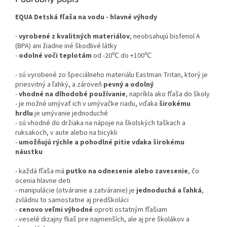
EQUA Detská fľaša na vodu - hlavné výhody
-
vyrobené z kvalitných materiálov
, neobsahujú bisfenol A
(BPA) ani žiadne iné škodlivé látky
-
odolné voči teplotám
od -20℃ do +100℃
- sú vyrobené zo špeciálneho materiálu Eastman Tritan, ktorý je
priesvitný a ľahký, a zároveň
pevný a odolný
-
vhodné na dlhodobé používanie
, napríkla ako fľaša do školy
- je možné umývať ich v umývačke riadu, vďaka
širokému
hrdlu
je umývanie jednoduché
- sú vhodné do držiaka na nápoje na školských taškach a
ruksakoch, v aute alebo na bicykli
-
umožňujú rýchle a pohodlné pitie vďaka širokému
náustku
- každá fľaša má
putko na odnesenie alebo zavesenie
, čo
ocenia hlavne deti
- manipulácie (otváranie a zatváranie) je
jednoduchá a ľahká
,
zvládnu to samostatne aj predškoláci
-
cenovo veľmi výhodné
oproti ostatným fľašiam
- veselé dizajny fliaš pre najmenších, ale aj pre školákov a