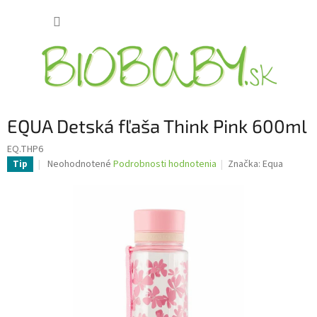
Prejsť
NÁKUP
na
obsah
KOŠÍK
EQUA Detská fľaša Think Pink 600ml
EQ.THP6
Priemerné
Neohodnotené
Podrobnosti hodnotenia
Značka:
Equa
Tip
hodnotenie
produktu
je
0,0
z
5
hviezdičiek.