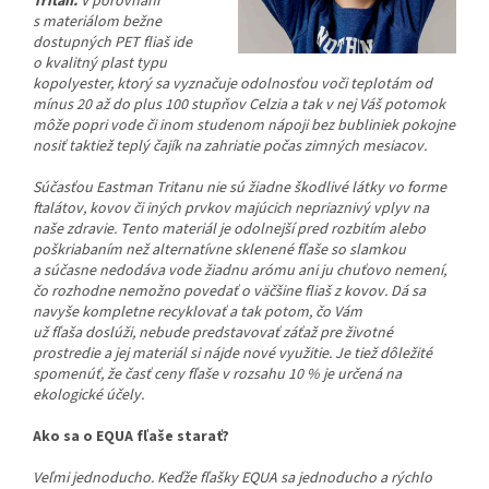
Tritan.
V porovnaní
s materiálom bežne
dostupných PET fliaš ide
o kvalitný plast typu
kopolyester, ktorý sa vyznačuje odolnosťou voči teplotám od
mínus 20 až do plus 100 stupňov Celzia a tak v nej Váš potomok
môže popri vode či inom studenom nápoji bez bubliniek pokojne
nosiť taktiež teplý čajík na zahriatie počas zimných mesiacov.
Súčasťou Eastman Tritanu nie sú žiadne škodlivé látky vo forme
ftalátov, kovov či iných prvkov majúcich nepriaznivý vplyv na
naše zdravie. Tento materiál je odolnejší pred rozbitím alebo
poškriabaním než alternatívne sklenené fľaše so slamkou
a súčasne nedodáva vode žiadnu arómu ani ju chuťovo nemení,
čo rozhodne nemožno povedať o väčšine fliaš z kovov. Dá sa
navyše kompletne recyklovať a tak potom, čo Vám
už fľaša doslúži, nebude predstavovať záťaž pre životné
prostredie a jej materiál si nájde nové využitie. Je tiež dôležité
spomenúť, že časť ceny fľaše v rozsahu 10 % je určená na
ekologické účely.
Ako sa o EQUA fľaše starať?
Veľmi jednoducho. Keďže fľašky EQUA sa jednoducho a rýchlo