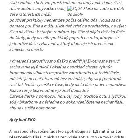
čistia vodou a bežným prostriedkom na umývanie riadu, či už
ručne alebo
v umývačke riadu,
Vaše ratolesti ich môžu
používať prakticky nepretržite počas celého dňa. Hodia sa na
domáce použitie a môžu si ich tiež vziať na prechádzku, na výlet
či na návštevu k starým rodičom. Využitie si nájdu tiež ako fľaše
do školy, kedy oceníte praktický popruh na ruku, ktorým sú
jednotlivé fľaše vybavené a ktorý uľahčuje ich prenášanie
z miesta na miesto.
Primeraná starostlivosť o fľašku predĺži jej životnosť a zaručí
zachovanie jej funkcií. Pokiaľ sa napríklad chcete vyhnúť
hromadeniu vlhkosti respektíve zatuchnutiu v interiéri fľaše,
môžete ju nechať otvorenú bez vrchnáka, aby sa jej vnútorná
časť tak lepšie vysušila v čase, kedy dieťa fľašu práve nepoužíva.
Raz za čas j
e tiež vhodné vykonať dôkladné
čistenie fľašky s pomocou horúcej vody, trochou octu a lyžičkou
sódy bikarbóny a následne po dokončení čistenia nechať fľašu,
aby sa usušila hore dnom.
Aj ty buď EKO
A nezabudnite, ročne ľudstvo spotrebuje asi
1,5 milióna ton
plastových fliaš
, z nich sa recykluje sotva 20 % a zvyšných 80