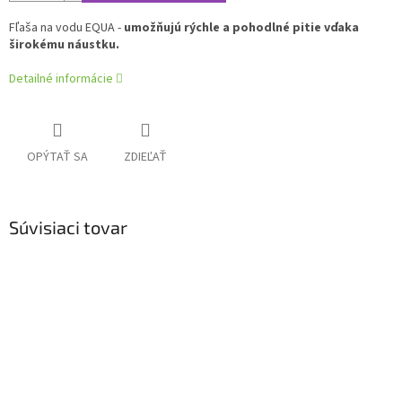
Fľaša na vodu EQUA -
umožňujú rýchle a pohodlné pitie vďaka
širokému náustku.
Detailné informácie
OPÝTAŤ SA
ZDIEĽAŤ
Súvisiaci tovar