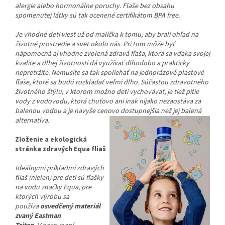
alergie alebo hormonálne poruchy. Fľaše bez obsahu
spomenutej látky sú tak ocenené certifikátom BPA free.
Je vhodné deti viesť už od malička k tomu, aby brali ohľad na
životné prostredie a svet okolo nás. Pri tom môže byť
nápomocná aj vhodne zvolená zdravá fľaša, ktorá sa vďaka svojej
kvalite a dlhej životnosti dá využívať dlhodobo a prakticky
nepretržite. Nemusíte sa tak spoliehať na jednorázové plastové
fľaše, ktoré sa budú rozkladať veľmi dlho. Súčasťou zdravotného
životného štýlu, v ktorom možno deti vychovávať, je tiež pitie
vody z vodovodu, ktorá chuťovo ani inak nijako nezaostáva za
balenou vodou a je navyše cenovo dostupnejšia než jej balená
alternatíva.
Zloženie a ekologická
stránka zdravých Equa fliaš
Ideálnymi príkladmi zdravých
fliaš (nielen) pre deti sú fľašky
na vodu značky Equa, pre
ktorých výrobu sa
používa
osvedčený materiál
zvaný Eastman