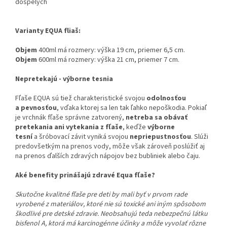
dospelých
Varianty EQUA fliaš:
Objem
400ml má rozmery:
výška 19 cm, priemer 6,5 cm.
Objem
600ml má rozmery: výška 21 cm, priemer 7 cm.
Nepretekajú - výborne tesnia
Fľaše EQUA sú tiež charakteristické svojou
odolnosťou
a pevnosťou
, vďaka ktorej sa len tak ľahko nepoškodia. Pokiaľ
je vrchnák fľaše správne zatvorený,
netreba sa obávať
pretekania ani vytekania z fľaše
, keďže
výborne
tesní
a šróbovací závit vyniká svojou
nepriepustnosťou
. Slúži
predovšetkým na prenos vody, môže však zároveň poslúžiť aj
na prenos ďalších zdravých nápojov bez bubliniek alebo čaju.
Aké benefity prinášajú zdravé Equa fľaše?
Skutočne kvalitné fľaše pre deti by mali byť v prvom rade
vyrobené z materiálov, ktoré nie sú toxické ani iným spôsobom
škodlivé pre detské zdravie. Neobsahujú teda nebezpečnú látku
bisfenol A, ktorá má karcinogénne účinky a môže vyvolať rôzne