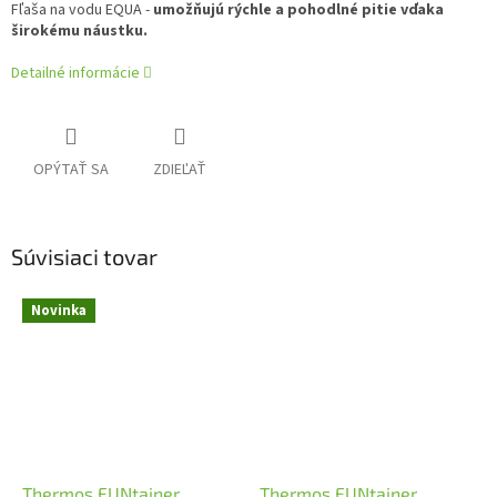
Fľaša na vodu EQUA -
umožňujú rýchle a pohodlné pitie vďaka
širokému náustku.
Detailné informácie
OPÝTAŤ SA
ZDIEĽAŤ
Súvisiaci tovar
Novinka
Thermos FUNtainer
Thermos FUNtainer