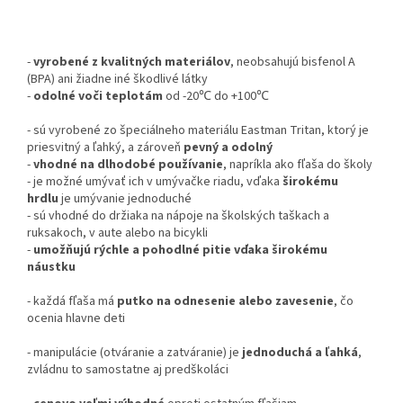
-
vyrobené z kvalitných materiálov
, neobsahujú bisfenol A
(BPA) ani žiadne iné škodlivé látky
-
odolné voči teplotám
od -20℃ do +100℃
- sú vyrobené zo špeciálneho materiálu Eastman Tritan, ktorý je
priesvitný a ľahký, a zároveň
pevný a odolný
-
vhodné na dlhodobé používanie
, napríkla ako fľaša do školy
- je možné umývať ich v umývačke riadu, vďaka
širokému
hrdlu
je umývanie jednoduché
- sú vhodné do držiaka na nápoje na školských taškach a
ruksakoch, v aute alebo na bicykli
-
umožňujú rýchle a pohodlné pitie vďaka širokému
náustku
- každá fľaša má
putko na odnesenie alebo zavesenie
, čo
ocenia hlavne deti
- manipulácie (otváranie a zatváranie) je
jednoduchá a ľahká
,
zvládnu to samostatne aj predškoláci