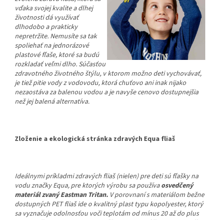
vďaka svojej kvalite a dlhej
životnosti dá využívať
dlhodobo a prakticky
nepretržite. Nemusíte sa tak
spoliehať na jednorázové
plastové fľaše, ktoré sa budú
rozkladať veľmi dlho. Súčasťou
zdravotného životného štýlu, v ktorom možno deti vychovávať,
je tiež pitie vody z vodovodu, ktorá chuťovo ani inak nijako
nezaostáva za balenou vodou a je navyše cenovo dostupnejšia
než jej balená alternatíva.
Zloženie a ekologická stránka zdravých Equa fliaš
Ideálnymi príkladmi zdravých fliaš (nielen) pre deti sú fľašky na
vodu značky Equa, pre ktorých výrobu sa používa
osvedčený
materiál zvaný Eastman Tritan.
V porovnaní s materiálom bežne
dostupných PET fliaš ide o kvalitný plast typu kopolyester, ktorý
sa vyznačuje odolnosťou voči teplotám od mínus 20 až do plus