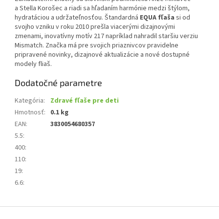
a Stella Korošec a riadi sa hľadaním harmónie medzi štýlom,
hydratáciou a udržateľnosťou. Štandardná
EQUA fľaša
si od
svojho vzniku v roku 2010 prešla viacerými dizajnovými
zmenami, inovatívny motív 217 napríklad nahradil staršiu verziu
Mismatch. Značka má pre svojich priaznivcov pravidelne
pripravené novinky, dizajnové aktualizácie a nové dostupné
modely fliaš.
Dodatočné parametre
Kategória
:
Zdravé fľaše pre deti
Hmotnosť
:
0.1 kg
EAN
:
3830054680357
5.5
:
400
:
110
:
19
:
6.6
:
Z