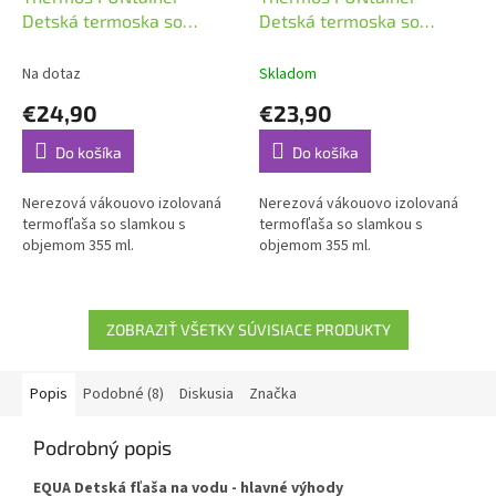
Detská termoska so
Detská termoska so
slamkou 0,355l Dino
slamkou 0,355l Limetková
Na dotaz
Skladom
€24,90
€23,90
Do košíka
Do košíka
Nerezová vákouovo izolovaná
Nerezová vákouovo izolovaná
termofľaša so slamkou s
termofľaša so slamkou s
objemom 355 ml.
objemom 355 ml.
ZOBRAZIŤ VŠETKY SÚVISIACE PRODUKTY
Popis
Podobné (8)
Diskusia
Značka
Podrobný popis
EQUA Detská fľaša na vodu - hlavné výhody