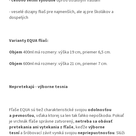
-
cenovo veľmi výhodné
oproti ostatným fľašiam
- veselé dizajny fliaš pre najmenších, ale aj pre školákov a
dospelých
Varianty EQUA fliaš:
Objem
400ml má rozmery:
výška 19 cm, priemer 6,5 cm.
Objem
600ml má rozmery: výška 21 cm, priemer 7 cm.
Nepretekajú - výborne tesnia
Fľaše EQUA sú tiež charakteristické svojou
odolnosťou
a pevnosťou
, vďaka ktorej sa len tak ľahko nepoškodia. Pokiaľ
je vrchnák fľaše správne zatvorený,
netreba sa obávať
pretekania ani vytekania z fľaše
, keďže
výborne
tesní
a šróbovací závit vyniká svojou
nepriepustnosťou
. Slúži