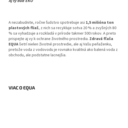
Aj ty buď EKO
A nezabudnite, ročne ľudstvo spotrebuje asi
1,5 milióna ton
plastových fliaš
, z nich sa recykluje sotva 20 % a zvyšných 80
% sa vyhadzuje a rozkladá v prírode takmer 500 rokov. A preto
prispejte aj vy k ochrane životného prostredia.
Zdravá fľaša
EQUA
šetrí nielen životné prostredie, ale aj Vašu peňaženku,
pretože voda z vodovodu je rovnako kvalitná ako balená voda z
obchodu, ale podstatne lacnejšia.
VIAC O EQUA