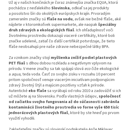
Už aj v našich končinách je čoraz známejšia značka EQUA, ktorá
pochádza z neďalekého
Slovinska
, odkiaľ sa jej produkty
a posolstvo šíri do okolitých európskych krajín. Prvoradým
zameraním značky sú
fľaše na vodu
, avšak nie bežné fľaše, aké
nájdete v ktoromkoľvek supermarkete, ale naopak
špeciálny
druh zdravých a ekologických fliaš
. Ich ohľaduplnosť voči
životnému prostrediu dokazujú viaceré certifikáty, ktoré boli
značke udelené, zatiaľ čo ďalší certifikát potvrdzuje, že tieto
fľaše neobsahujú pre naše zdravie nebezpečné látky BPA.
Za vznikom značky stojí
myšlienka znížiť podiel plastových
PET fliaš
s dlhou dobou rozkladu a negatívnym vplyvom na
prírodu. V mene značky sa tak spájajú slová
eco
čiže ekologické
a
aqua
, teda voda. Časť zo svojho zisku v rozsahu 10 percent
pritom spoločnosť venuje viacerým iniciatívam podporujúcim
zdravý životný štýl a majúcim pozitívny vzťah k prírode.
Autentické
eko fľaše
sa vyrábajú od roku 2010 a zadovážiť si ich
už môžete aj na Slovensku. Podľa vlastných údajov,
spoločnosť
od začiatku svojho fungovania až do súčasnosti zabránila
kontaminácii životného prostredia vo forne vyše 650 tisíc
jednorázových plastových fliaš
, ktoré by ste hneď po prvom
využití vyhodili.
Zakladateľmi značky sú slovinskí podnikatelia Anže Miklavec