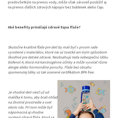
predovšetkým na prenos vody, môže však zároveň poslúžiť aj
na prenos ďalších zdravých nápojov bez bubliniek alebo čaju.
Aké benefity prinášajú zdravé Equa fľaše?
Skutočne kvalitné fľaše pre deti by mali byť v prvom rade
vyrobené z materiálov, ktoré nie sú toxické ani iným spôsobom
škodlivé pre detské zdravie. Neobsahujú teda nebezpečnú látku
bisfenol A, ktorá má karcinogénne účinky a môže vyvolať rôzne
alergie alebo hormonálne poruchy. Fľaše bez obsahu
spomenutej látky sú tak ocenené certifikátom BPA free.
Je vhodné deti viesť už od
malička k tomu, aby brali ohľad
na životné prostredie a svet
okolo nás. Pri tom môže byť
nápomocná aj vhodne
zvolená zdravá fľaša, ktorá sa