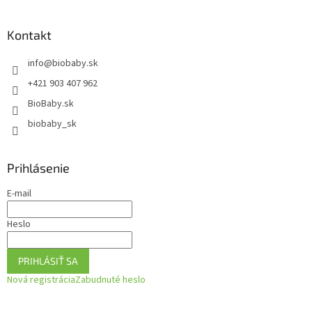
á
p
ä
Kontakt
t
info
@
biobaby.sk
i
e
+421 903 407 962
BioBaby.sk
biobaby_sk
Prihlásenie
E-mail
Heslo
PRIHLÁSIŤ SA
Nová registrácia
Zabudnuté heslo