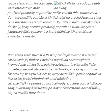
ručne alebo
v umývačke riadu,
Vaše ratolesti ich môžu
používať prakticky nepretržite počas celého dňa. Hodia sa na
domáce použitie a môžu si ich tiež vziať na prechádzku, na výlet
či na návštevu k starým rodičom. Využitie si nájdu tiež ako fľaše
do školy, kedy oceníte praktický popruh na ruku, ktorým sú
jednotlivé fľaše vybavené a ktorý uľahčuje ich prenášanie
z miesta na miesto.
Primeraná starostlivosť o fľašku predĺži jej životnosť a zaručí
zachovanie jej funkcií. Pokiaľ sa napríklad chcete vyhnúť
hromadeniu vlhkosti respektíve zatuchnutiu v interiéri fľaše,
môžete ju nechať otvorenú bez vrchnáka, aby sa jej vnútorná
časť tak lepšie vysušila v čase, kedy dieťa fľašu práve nepoužíva.
Raz za čas j
e tiež vhodné vykonať dôkladné
čistenie fľašky s pomocou horúcej vody, trochou octu a lyžičkou
sódy bikarbóny a následne po dokončení čistenia nechať fľašu,
aby sa usušila hore dnom.