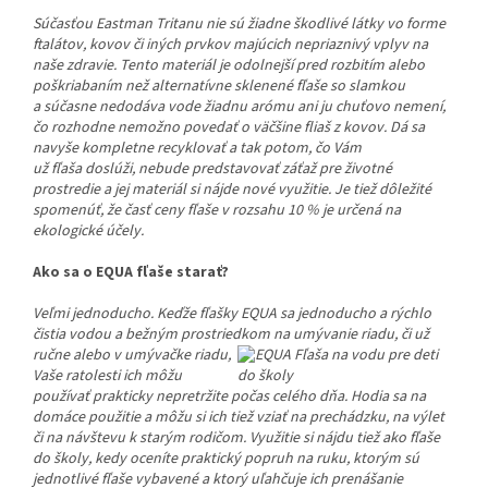
Súčasťou Eastman Tritanu nie sú žiadne škodlivé látky vo forme
ftalátov, kovov či iných prvkov majúcich nepriaznivý vplyv na
naše zdravie. Tento materiál je odolnejší pred rozbitím alebo
poškriabaním než alternatívne sklenené fľaše so slamkou
a súčasne nedodáva vode žiadnu arómu ani ju chuťovo nemení,
čo rozhodne nemožno povedať o väčšine fliaš z kovov. Dá sa
navyše kompletne recyklovať a tak potom, čo Vám
už fľaša doslúži, nebude predstavovať záťaž pre životné
prostredie a jej materiál si nájde nové využitie. Je tiež dôležité
spomenúť, že časť ceny fľaše v rozsahu 10 % je určená na
ekologické účely.
Ako sa o EQUA fľaše starať?
Veľmi jednoducho. Keďže fľašky EQUA sa jednoducho a rýchlo
čistia vodou a bežným prostriedkom na umývanie riadu, či už
ručne alebo
v umývačke riadu,
Vaše ratolesti ich môžu
používať prakticky nepretržite počas celého dňa. Hodia sa na
domáce použitie a môžu si ich tiež vziať na prechádzku, na výlet
či na návštevu k starým rodičom. Využitie si nájdu tiež ako fľaše
do školy, kedy oceníte praktický popruh na ruku, ktorým sú
jednotlivé fľaše vybavené a ktorý uľahčuje ich prenášanie