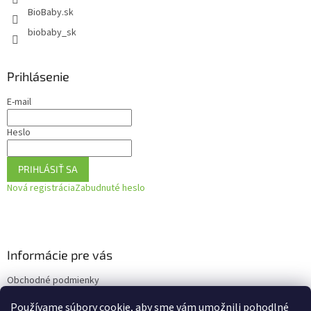
BioBaby.sk
biobaby_sk
Prihlásenie
E-mail
Heslo
PRIHLÁSIŤ SA
Nová registrácia
Zabudnuté heslo
Informácie pre vás
Obchodné podmienky
Podmienky ochrany osobných údajov
Používame súbory cookie, aby sme vám umožnili pohodlné