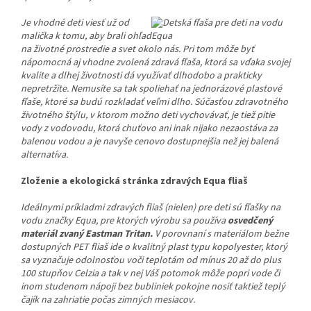
Je vhodné deti viesť už od
malička k tomu, aby brali ohľad
na životné prostredie a svet okolo nás. Pri tom môže byť
nápomocná aj vhodne zvolená zdravá fľaša, ktorá sa vďaka svojej
kvalite a dlhej životnosti dá využívať dlhodobo a prakticky
nepretržite. Nemusíte sa tak spoliehať na jednorázové plastové
fľaše, ktoré sa budú rozkladať veľmi dlho. Súčasťou zdravotného
životného štýlu, v ktorom možno deti vychovávať, je tiež pitie
vody z vodovodu, ktorá chuťovo ani inak nijako nezaostáva za
balenou vodou a je navyše cenovo dostupnejšia než jej balená
alternatíva.
Zloženie a ekologická stránka zdravých Equa fliaš
Ideálnymi príkladmi zdravých fliaš (nielen) pre deti sú fľašky na
vodu značky Equa, pre ktorých výrobu sa používa
osvedčený
materiál zvaný Eastman Tritan.
V porovnaní s materiálom bežne
dostupných PET fliaš ide o kvalitný plast typu kopolyester, ktorý
sa vyznačuje odolnosťou voči teplotám od mínus 20 až do plus
100 stupňov Celzia a tak v nej Váš potomok môže popri vode či
inom studenom nápoji bez bubliniek pokojne nosiť taktiež teplý
čajík na zahriatie počas zimných mesiacov.