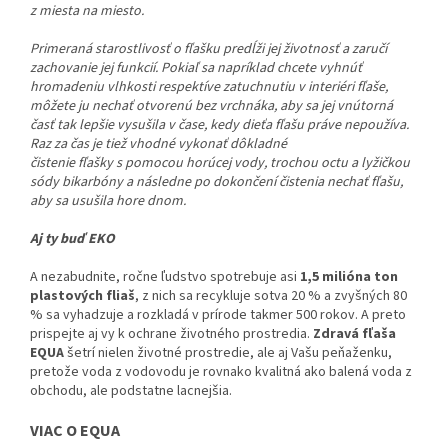
z miesta na miesto.
Primeraná starostlivosť o fľašku predĺži jej životnosť a zaručí
zachovanie jej funkcií. Pokiaľ sa napríklad chcete vyhnúť
hromadeniu vlhkosti respektíve zatuchnutiu v interiéri fľaše,
môžete ju nechať otvorenú bez vrchnáka, aby sa jej vnútorná
časť tak lepšie vysušila v čase, kedy dieťa fľašu práve nepoužíva.
Raz za čas j
e tiež vhodné vykonať dôkladné
čistenie fľašky s pomocou horúcej vody, trochou octu a lyžičkou
sódy bikarbóny a následne po dokončení čistenia nechať fľašu,
aby sa usušila hore dnom.
Aj ty buď EKO
A nezabudnite, ročne ľudstvo spotrebuje asi
1,5 milióna ton
plastových fliaš
, z nich sa recykluje sotva 20 % a zvyšných 80
% sa vyhadzuje a rozkladá v prírode takmer 500 rokov. A preto
prispejte aj vy k ochrane životného prostredia.
Zdravá fľaša
EQUA
šetrí nielen životné prostredie, ale aj Vašu peňaženku,
pretože voda z vodovodu je rovnako kvalitná ako balená voda z
obchodu, ale podstatne lacnejšia.
VIAC O EQUA