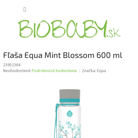
Prejsť
NÁKUP
na
obsah
KOŠÍK
Fľaša Equa Mint Blossom 600 ml
23952364
Priemerné
Neohodnotené
Podrobnosti hodnotenia
Značka:
Equa
hodnotenie
produktu
je
0,0
z
5
hviezdičiek.