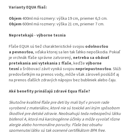
Varianty EQUA fliaš:
Objem
400ml má rozmery:
výška 19 cm, priemer 6,5 cm.
Objem
600ml má rozmery: výška 21 cm, priemer 7 cm.
Nepretekajú - výborne tesnia
Fľaše EQUA sú tiež charakteristické svojou
odolnosťou
a pevnosťou
, vďaka ktorej sa len tak ľahko nepoškodia. Pokiaľ
je vrchnák fľaše správne zatvorený,
netreba sa obávať
pretekania ani vytekania z fľaše
, keďže
výborne
tesní
a šróbovací závit vyniká svojou
nepriepustnosťou
. Slúži
predovšetkým na prenos vody, môže však zároveň poslúžiť aj
na prenos ďalších zdravých nápojov bez bubliniek alebo čaju.
Aké benefity prinášajú zdravé Equa fľaše?
Skutočne kvalitné fľaše pre deti by mali byť v prvom rade
vyrobené z materiálov, ktoré nie sú toxické ani iným spôsobom
škodlivé pre detské zdravie. Neobsahujú teda nebezpečnú látku
bisfenol A, ktorá má karcinogénne účinky a môže vyvolať rôzne
alergie alebo hormonálne poruchy. Fľaše bez obsahu
spomenutej látky sú tak ocenené certifikátom BPA free.