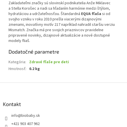
Zakladateľmi značky sú slovinskí podnikatelia Anže Miklavec
a Stella Korošec a riadi sa hľadaním harmónie medzi štýlom,
hydratáciou a udržateľnosťou. Štandardná
EQUA fľaša
si od
svojho vzniku v roku 2010 prešla viacerými dizajnovými
zmenami, inovatívny motív 217 napríklad nahradil staršiu verziu
Mismatch. Značka má pre svojich priaznivcov pravidelne
pripravené novinky, dizajnové aktualizácie a nové dostupné
modely fliaš.
Dodatočné parametre
Kategória
:
Zdravé fľaše pre deti
Hmotnosť
:
0.2 kg
Z
á
p
ä
Kontakt
t
info
@
biobaby.sk
i
e
+421 903 407 962