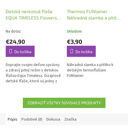
Detská nerezová fľaša
Thermos FUNtainer
EQUA TIMELESS Flowers
Náhradná slamka a pitítko
600 ml
k 355ml
Na dotaz
Skladom
€24,90
€3,90
Do košíka
Do košíka
Doprajte svojim deťom správny
Náhradná slamka a pitítko k
a zdravý pitný režim s detskou
detským termofľašiam
fľašou Equa Timeless. Dizajnové
FUNtainer.
detské fľaše, ktoré sú jedny z
najpevnejších a najodolnejších
na trhu.
ZOBRAZIŤ VŠETKY SÚVISIACE PRODUKTY
Popis
Podobné (8)
Diskusia
Značka