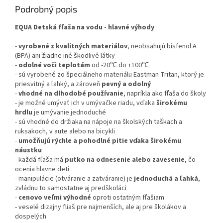
Podrobný popis
EQUA Detská fľaša na vodu - hlavné výhody
-
vyrobené z kvalitných materiálov
, neobsahujú bisfenol A
(BPA) ani žiadne iné škodlivé látky
-
odolné voči teplotám
od -20℃ do +100℃
- sú vyrobené zo špeciálneho materiálu Eastman Tritan, ktorý je
priesvitný a ľahký, a zároveň
pevný a odolný
-
vhodné na dlhodobé používanie
, napríkla ako fľaša do školy
- je možné umývať ich v umývačke riadu, vďaka
širokému
hrdlu
je umývanie jednoduché
- sú vhodné do držiaka na nápoje na školských taškach a
ruksakoch, v aute alebo na bicykli
-
umožňujú rýchle a pohodlné pitie vďaka širokému
náustku
- každá fľaša má
putko na odnesenie alebo zavesenie
, čo
ocenia hlavne deti
- manipulácie (otváranie a zatváranie) je
jednoduchá a ľahká
,
zvládnu to samostatne aj predškoláci
-
cenovo veľmi výhodné
oproti ostatným fľašiam
- veselé dizajny fliaš pre najmenších, ale aj pre školákov a
dospelých