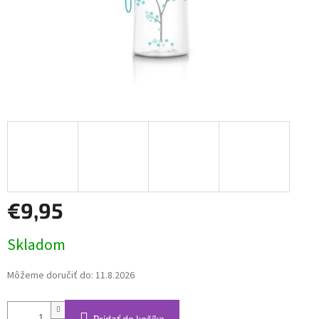
€9,95
Jednotková
Skladom
cena:
Môžeme doručiť do:
11.8.2026
Pridať do košíka