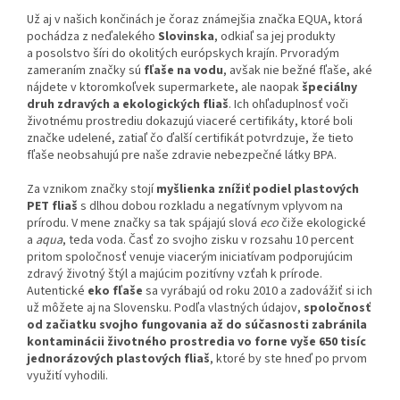
Už aj v našich končinách je čoraz známejšia značka EQUA, ktorá
pochádza z neďalekého
Slovinska
, odkiaľ sa jej produkty
a posolstvo šíri do okolitých európskych krajín. Prvoradým
zameraním značky sú
fľaše na vodu
, avšak nie bežné fľaše, aké
nájdete v ktoromkoľvek supermarkete, ale naopak
špeciálny
druh zdravých a ekologických fliaš
. Ich ohľaduplnosť voči
životnému prostrediu dokazujú viaceré certifikáty, ktoré boli
značke udelené, zatiaľ čo ďalší certifikát potvrdzuje, že tieto
fľaše neobsahujú pre naše zdravie nebezpečné látky BPA.
Za vznikom značky stojí
myšlienka znížiť podiel plastových
PET fliaš
s dlhou dobou rozkladu a negatívnym vplyvom na
prírodu. V mene značky sa tak spájajú slová
eco
čiže ekologické
a
aqua
, teda voda. Časť zo svojho zisku v rozsahu 10 percent
pritom spoločnosť venuje viacerým iniciatívam podporujúcim
zdravý životný štýl a majúcim pozitívny vzťah k prírode.
Autentické
eko fľaše
sa vyrábajú od roku 2010 a zadovážiť si ich
už môžete aj na Slovensku. Podľa vlastných údajov,
spoločnosť
od začiatku svojho fungovania až do súčasnosti zabránila
kontaminácii životného prostredia vo forne vyše 650 tisíc
jednorázových plastových fliaš
, ktoré by ste hneď po prvom
využití vyhodili.