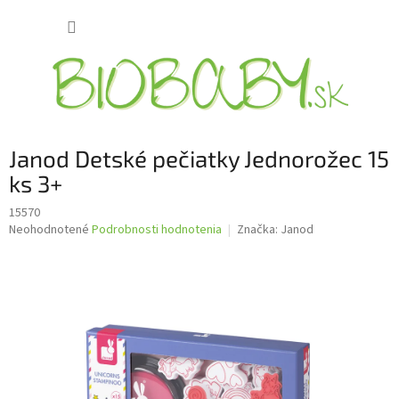
Prejsť
NÁKUP
na
obsah
KOŠÍK
Janod Detské pečiatky Jednorožec 15
ks 3+
15570
Priemerné
Neohodnotené
Podrobnosti hodnotenia
Značka:
Janod
hodnotenie
produktu
je
0,0
z
5
hviezdičiek.