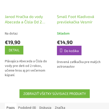
Janod Hračka do vody
Small Foot Kladivová
Abeceda a Čísla Od 2
prevliekačka Vesmír
rokov
Na dotaz
Skladom
€19,90
€14,90
DETAIL
Do košíka
Plávajúca Abeceda a Čísla do
Drevená zatĺkačka pre malých
vody pre deti od 2 rokov,
astronautov
učenie hrou aj pri večernom
kúpaní.
ZOBRAZIŤ VŠETKY SÚVISIACE PRODUKTY
Popis
Podobné (8)
Diskusia
Značka