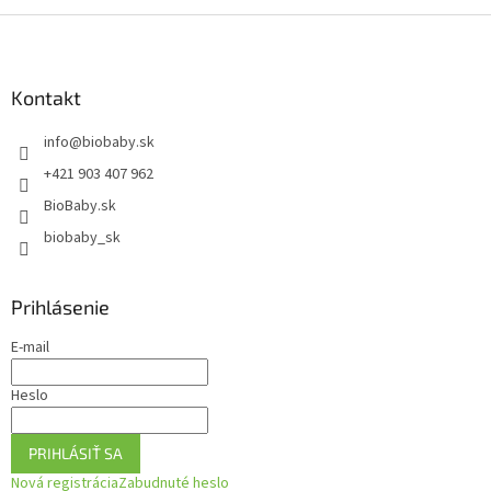
Z
á
p
ä
Kontakt
t
info
@
biobaby.sk
i
e
+421 903 407 962
BioBaby.sk
biobaby_sk
Prihlásenie
E-mail
Heslo
PRIHLÁSIŤ SA
Nová registrácia
Zabudnuté heslo