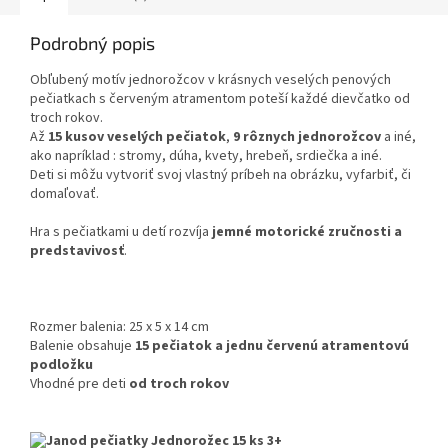
Podrobný popis
Obľubený motív jednorožcov v krásnych veselých penových
pečiatkach s červeným atramentom poteší každé dievčatko od
troch rokov.
Až
15 kusov veselých pečiatok
,
9 rôznych jednorožcov
a iné,
ako napríklad : stromy, dúha, kvety, hrebeň, srdiečka a iné.
Deti si môžu vytvoriť svoj vlastný príbeh na obrázku, vyfarbiť, či
domaľovať.
Hra s pečiatkami u detí rozvíja
jemné motorické zručnosti a
predstavivosť
.
Rozmer balenia: 25 x 5 x 14 cm
Balenie obsahuje
15 pečiatok a jednu červenú atramentovú
podložku
Vhodné pre deti
od troch rokov