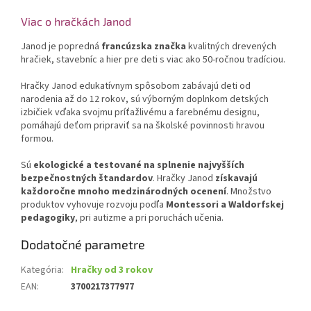
Viac o hračkách Janod
Janod
je popredná
francúzska značka
kvalitných drevených
hračiek, stavebníc a hier pre deti s viac ako 50-ročnou tradíciou.
Hračky Janod edukatívnym spôsobom zabávajú deti od
narodenia až do 12 rokov, sú výborným doplnkom detských
izbičiek vďaka svojmu príťažlivému a farebnému designu,
pomáhajú deťom pripraviť sa na školské povinnosti hravou
formou.
Sú
ekologické a testované na splnenie najvyšších
bezpečnostných štandardov
. Hračky Janod
získavajú
každoročne mnoho medzinárodných ocenení
. Množstvo
produktov vyhovuje rozvoju podľa
Montessori a Waldorfskej
pedagogiky
, pri autizme a pri poruchách učenia.
Dodatočné parametre
Kategória
:
Hračky od 3 rokov
EAN
:
3700217377977