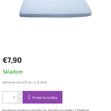
€7,90
Jednotková
Skladom
cena:
Môžeme doručiť do:
11.8.2026
Pridať do košíka
Bavlnená napínacia plachta do detskej postieľky 120x60cm