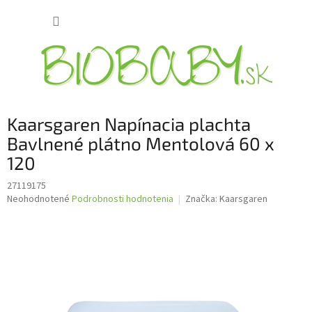
Prejsť
NÁKUP
na
obsah
KOŠÍK
Kaarsgaren Napínacia plachta
Bavlnené plátno Mentolová 60 x
120
27119175
Priemerné
Neohodnotené
Podrobnosti hodnotenia
Značka:
Kaarsgaren
hodnotenie
produktu
je
0,0
z
5
hviezdičiek.