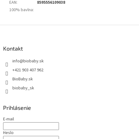
EAN
:
8595556109038
100% bavlna
:
Z
á
p
ä
Kontakt
t
info
@
biobaby.sk
i
e
+421 903 407 962
BioBaby.sk
biobaby_sk
Prihlásenie
E-mail
Heslo