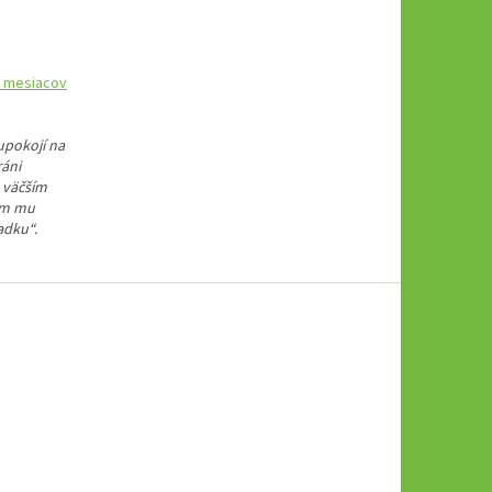
. mesiacov
upokojí na
ráni
 väčším
tím mu
adku“.