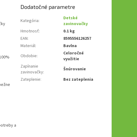
Dodatočné parametre
Detské
Kategória
:
čky
zavinovačky
Hmotnosť
:
0.1 kg
EAN
:
8595556126257
Materiál
:
Bavlna
Celoročné
Obdobie
:
o 100%
využitie
Zapínanie
Šnúrovanie
zavinovačky
:
Zateplenie
:
Bez zateplenia
 bežne
potreby a