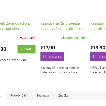
ak Zavinovačka s
Kaarsgaren Šnúrovacia
Kaarsgar
 vlnou sivá
zavinovačka do pôrodnice
do autos
Modrá Námorník
Motýľ
Vypredané
Skladom do 3 dní
€17,90
€19,90
,90
DETAIL
Do košíka
Do ko
vačka s ovčou vlnou.
Zavinovačka pre najmenšie
Béžová ten
bábätká - už od pôrodnice.
bábätko d
s
Podobné (8)
Diskusia
Značka