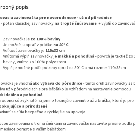
robný popis
ovacia zavinovačka pre novorodencov - už od pôrodnice
 - poťah klasickej zavinovačky
na trojité šnúrovanie
+ výplň do zavinova
Zavinovačka je
zo 100% bavlny
Je možné ju oprať v práčke
na 40° C
Veľkosť zavinovačky je
115x33 cm
Vnútorná výplň zavinovačky je
mäkká a pohodlná
- povrch je taktiež z
bavlny, vnútro zo 100% polyesteru.
Výplň je možné podľa potreby oprať na 30° C a má rozmer 110x33cm
novačka je vhodná ako
výbava do pôrodnice
- tento druh zavinovačky sa
íva už v pôrodniciach a pre bábätko je vzhľadom na nastavenie pomocou
ok
ideálna a pohodlná
.
rodenci sú zvyknuté na jemne tesnejšie zavinutie už z bruška, ktoré je pre
pokojujúce a prirodzené
.
vinutí sa cítia bezpečne a rýchlejšie sa upokoja.
cou zavinovania s troma šnúrkami si zavinovačku nastavíte presne podľa 
 mesiace porastie s vašim bábätkom.