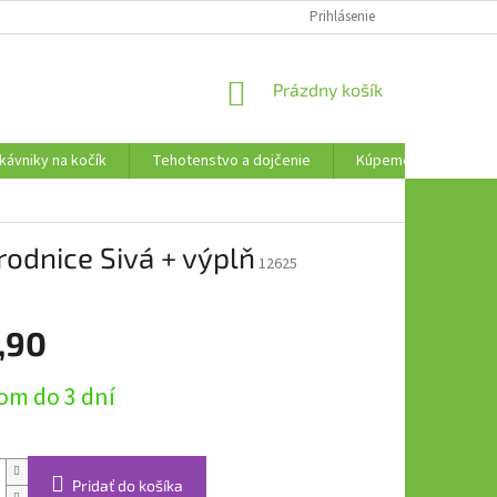
AKO VRÁTIŤ TOVAR
Prihlásenie
NÁKUPNÝ
Prázdny košík
KOŠÍK
kávniky na kočík
Tehotenstvo a dojčenie
Kúpeme, plávame a t
odnice Sivá + výplň
12625
,90
ová
om do 3 dní
Pridať do košíka