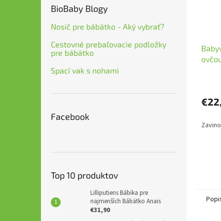
BioBaby Blogy
Nosič pre bábätko - Aký vybrať?
Cestovné prebaľovacie podložky
Babyv
pre bábätko
ovčou
Spací vak s nohami
€22
Facebook
Zavino
Top 10 produktov
Lilliputiens Bábika pre
Popi
najmenších Bábätko Anais
€31,90