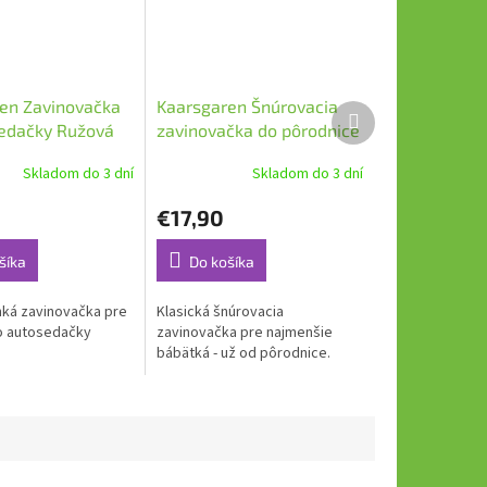
en Zavinovačka
Kaarsgaren Šnúrovacia
Ďalší
edačky Ružová
zavinovačka do pôrodnice
produkt
Ružová hviezdičky
Skladom do 3 dní
Skladom do 3 dní
€17,90
šíka
Do košíka
ká zavinovačka pre
Klasická šnúrovacia
o autosedačky
zavinovačka pre najmenšie
bábätká - už od pôrodnice.