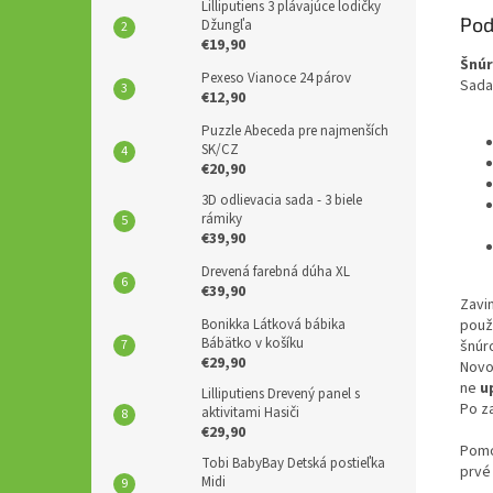
Lilliputiens 3 plávajúce lodičky
Pod
Džungľa
€19,90
Šnúr
Pexeso Vianoce 24 párov
Sada
€12,90
Puzzle Abeceda pre najmenších
SK/CZ
€20,90
3D odlievacia sada - 3 biele
rámiky
€39,90
Drevená farebná dúha XL
€39,90
Zavi
použ
Bonikka Látková bábika
Bábätko v košíku
šnúr
€29,90
Novo
ne
u
Lilliputiens Drevený panel s
Po za
aktivitami Hasiči
€29,90
Pomo
Tobi BabyBay Detská postieľka
prvé
Midi