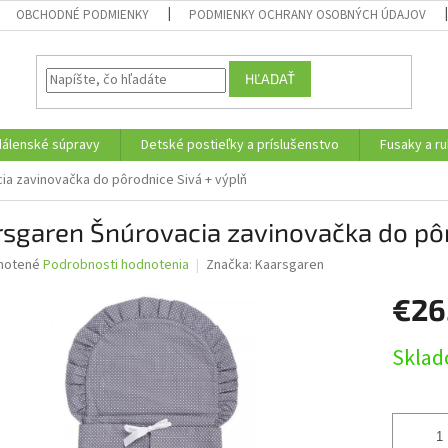
OBCHODNÉ PODMIENKY
PODMIENKY OCHRANY OSOBNÝCH ÚDAJOV
HĽADAŤ
edálenské súpravy
Detské postieľky a príslušenstvo
Fusaky a ru
ia zavinovačka do pôrodnice Sivá + výplň
sgaren Šnúrovacia zavinovačka do pôr
né
notené
Podrobnosti hodnotenia
Značka:
Kaarsgaren
nie
€26
u
Jednotk
Sklad
cena:
iek.