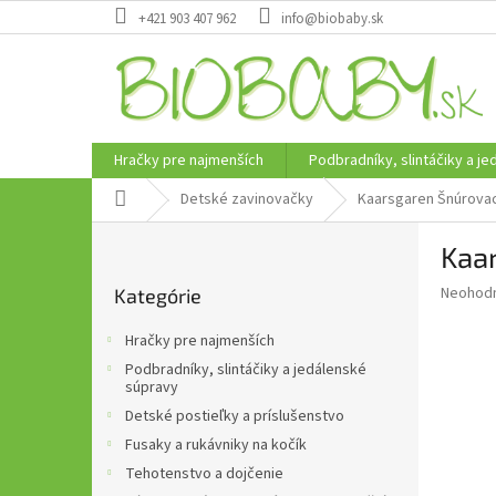
Prejsť
+421 903 407 962
info@biobaby.sk
na
obsah
Hračky pre najmenších
Podbradníky, slintáčiky a j
Domov
Detské zavinovačky
Kaarsgaren Šnúrovac
B
Kaar
o
Preskočiť
č
Priemer
Neohod
Kategórie
kategórie
n
hodnote
ý
produkt
Hračky pre najmenších
p
je
Podbradníky, slintáčiky a jedálenské
0,0
a
súpravy
z
n
Detské postieľky a príslušenstvo
5
e
hviezdič
Fusaky a rukávniky na kočík
l
Tehotenstvo a dojčenie