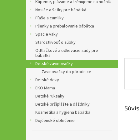
Kúpeme, plávame a trénujeme na nočník
Nosiče a šatky pre bábätká
Fľaše a cumlíky
Plienky a prebaľovanie bábätka
Spacie vaky
Starostlivosť o zúbky
Odtlačkové a odlievacie sady pre
bábätká
Detské zavinovačky
Zavinovačky do pôrodnice
Detské deky
EKO Mama
Detské ruksaky
Detské pršiplášte a dáždniky
Súvis
Kozmetika a hygiena bábätka
Dojčenské oblečenie