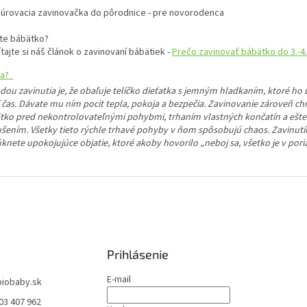
te bábätko?
tajte si náš článok o zavinovaní bábätiek -
Prečo zavinovať bábätko do 3.-4
ta?
dou zavinutia je, že obaľuje telíčko dieťatka s jemným hladkaním, ktoré ho 
 čas. Dávate mu ním pocit tepla, pokoja a bezpečia. Zavinovanie zároveň ch
tko pred nekontrolovateľnými pohybmi, trhaním vlastných končatín a ešte
ušením. Všetky tieto rýchle trhavé pohyby v ňom spôsobujú chaos. Zavinu
knete upokojujúce objatie, ktoré akoby hovorilo „neboj sa, všetko je v pori
Prihlásenie
E-mail
biobaby.sk
03 407 962