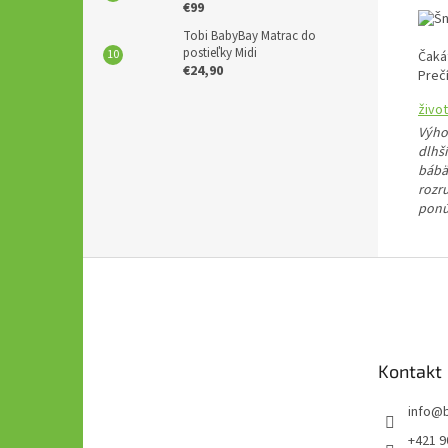
€99
Tobi BabyBay Matrac do
postieľky Midi
Čaká
€24,90
Prečí
živo
Výho
dlhší
bábä
rozr
ponú
Z
á
p
ä
t
Kontakt
i
e
info
@
+421 9