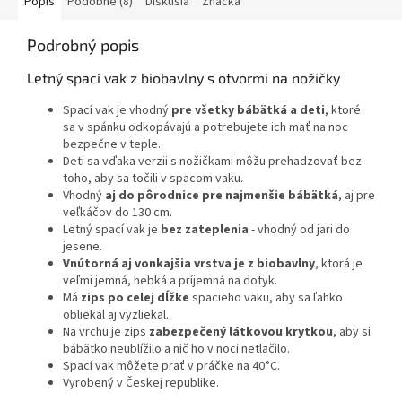
Popis
Podobné (8)
Diskusia
Značka
Podrobný popis
Letný spací vak z biobavlny s otvormi na nožičky
Spací vak je vhodný
pre všetky bábätká a deti
, ktoré
sa v spánku odkopávajú a potrebujete ich mať na noc
bezpečne v teple.
Deti sa vďaka verzii s nožičkami môžu prehadzovať bez
toho, aby sa točili v spacom vaku.
Vhodný
aj do pôrodnice pre najmenšie bábätká
, aj pre
veľkáčov do 130 cm.
Letný spací vak je
bez zateplenia
- vhodný od jari do
jesene.
Vnútorná aj vonkajšia vrstva je z biobavlny
, ktorá je
veľmi jemná, hebká a príjemná na dotyk.
Má
zips po celej dĺžke
spacieho vaku, aby sa ľahko
obliekal aj vyzliekal.
Na vrchu je zips
zabezpečený látkovou krytkou
, aby si
bábätko neublížilo a nič ho v noci netlačilo.
Spací vak môžete prať v práčke na 40°C.
Vyrobený v Českej republike.