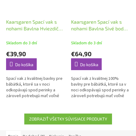
Kaarsgaren Spací vak s
Kaarsgaren Spací vak s
nohami Bavlna Hviezdičky
nohami Bavlna Sivé bodky
na bielej 70 cm
Zateplený 110 cm
Skladom do 3 dní
Skladom do 3 dní
€39,90
€64,90
Do košíka
Do košíka
Spací vak z kvalitnej bavlny pre
Spací vak z kvalitnej 100%
bábätká, ktoré sa v noci
bavlny pre bábätká, ktoré sa v
odkopávajú spod perinky a
noci odkopávajú spod perinky a
zároveň potrebujú mať voľné
zároveň potrebujú mať voľné
nožičky.
nožičky.
ZOBRAZIŤ VŠETKY SÚVISIACE PRODUKTY