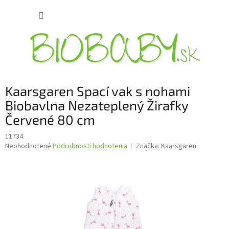
Prejsť
NÁKUP
na
obsah
KOŠÍK
Kaarsgaren Spací vak s nohami
Biobavlna Nezateplený Žirafky
Červené 80 cm
11734
Priemerné
Neohodnotené
Podrobnosti hodnotenia
Značka:
Kaarsgaren
hodnotenie
produktu
je
0,0
z
5
hviezdičiek.