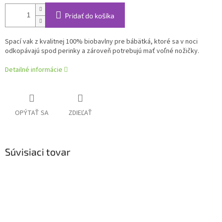
Pridať do košíka
Spací vak z kvalitnej 100% biobavlny pre bábätká, ktoré sa v noci
odkopávajú spod perinky a zároveň potrebujú mať voľné nožičky.
Detailné informácie
OPÝTAŤ SA
ZDIEĽAŤ
Súvisiaci tovar