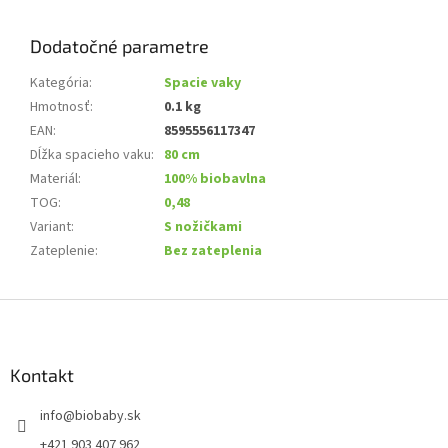
Dodatočné parametre
Kategória
:
Spacie vaky
Hmotnosť
:
0.1 kg
EAN
:
8595556117347
Dĺžka spacieho vaku
:
80 cm
Materiál
:
100% biobavlna
TOG
:
0,48
Variant
:
S nožičkami
Zateplenie
:
Bez zateplenia
Z
á
p
ä
Kontakt
t
info
@
biobaby.sk
i
e
+421 903 407 962