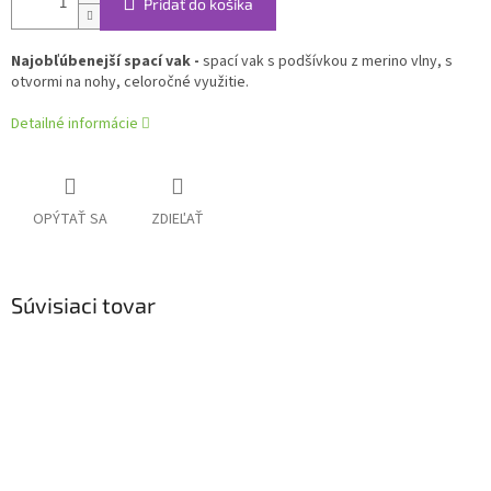
Pridať do košíka
Najobľúbenejší spací vak -
spací vak s podšívkou z merino vlny, s
otvormi na nohy, celoročné využitie.
Detailné informácie
OPÝTAŤ SA
ZDIEĽAŤ
Súvisiaci tovar