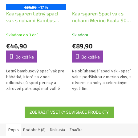
€56,90
–17 %
Kaarsgaren Letný spací
Kaarsgaren Spací vak s
vak s nohami Bambus
nohami Merino Koala 90
Modré lístky 110 cm
cm
Skladom do 3 dní
Skladom
€46,90
€89,90
Do košíka
Do košíka
Letný bambusový spací vak pre
Najobľúbenejší spací vak - spací
bábätká, ktoré sa v noci
vak s podšívkou z merino vlny, s
odkopávajú spod perinky a
otvormi na nohy a celoročným
zároveň potrebujú mať voľné
využitím.
nožičky.
ZOBRAZIŤ VŠETKY SÚVISIACE PRODUKTY
Popis
Podobné (8)
Diskusia
Značka