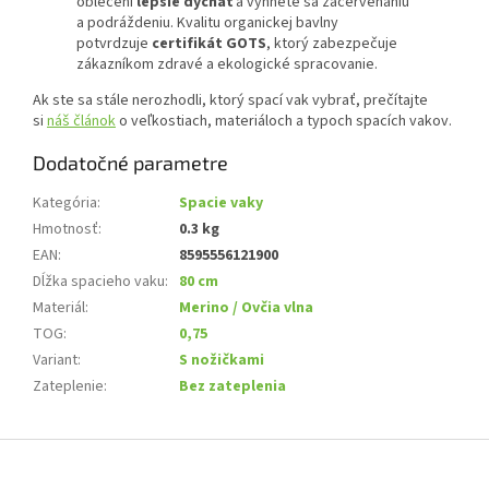
oblečení
lepšie dýchať
a vyhnete sa začervenaniu
a podráždeniu. Kvalitu organickej bavlny
potvrdzuje
certifikát GOTS
, ktorý zabezpečuje
zákazníkom zdravé a ekologické spracovanie.
Ak ste sa stále nerozhodli, ktorý spací vak vybrať, prečítajte
si
náš článok
o veľkostiach, materiáloch a typoch spacích vakov.
Dodatočné parametre
Kategória
:
Spacie vaky
Hmotnosť
:
0.3 kg
EAN
:
8595556121900
Dĺžka spacieho vaku
:
80 cm
Materiál
:
Merino / Ovčia vlna
TOG
:
0,75
Variant
:
S nožičkami
Zateplenie
:
Bez zateplenia
Z
á