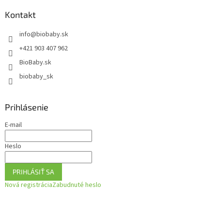
p
ä
Kontakt
t
info
@
biobaby.sk
i
e
+421 903 407 962
BioBaby.sk
biobaby_sk
Prihlásenie
E-mail
Heslo
PRIHLÁSIŤ SA
Nová registrácia
Zabudnuté heslo