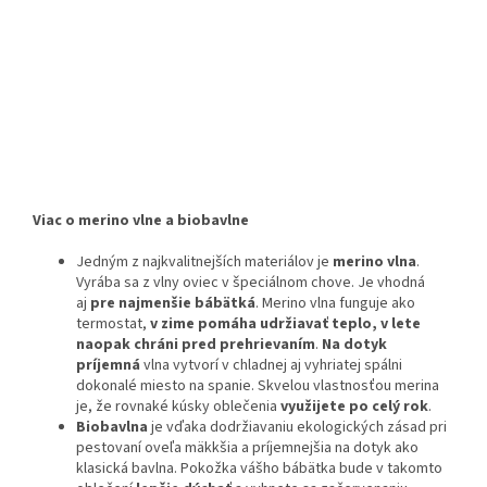
Viac o merino vlne a biobavlne
Jedným z najkvalitnejších materiálov je
merino vlna
.
Vyrába sa z vlny oviec v špeciálnom chove. Je vhodná
aj
pre najmenšie bábätká
. Merino vlna funguje ako
termostat,
v zime pomáha udržiavať teplo, v lete
naopak chráni pred prehrievaním
.
Na dotyk
príjemná
vlna vytvorí v chladnej aj vyhriatej spálni
dokonalé miesto na spanie. Skvelou vlastnosťou merina
je, že rovnaké kúsky oblečenia
využijete po celý rok
.
Biobavlna
je vďaka dodržiavaniu ekologických zásad pri
pestovaní oveľa mäkkšia a príjemnejšia na dotyk ako
klasická bavlna. Pokožka vášho bábätka bude v takomto