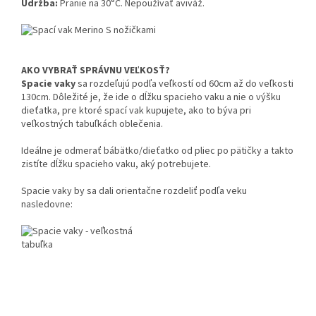
Údržba:
Pranie na 30°C. Nepoužívať aviváž.
AKO VYBRAŤ SPRÁVNU VEĽKOSŤ?
Spacie vaky
sa rozdeľujú podľa veľkostí od 60cm až do veľkosti
130cm. Dôležité je, že ide o dĺžku spacieho vaku a nie o výšku
dieťatka, pre ktoré spací vak kupujete, ako to býva pri
veľkostných tabuľkách oblečenia.
Ideálne je odmerať bábätko/dieťatko od pliec po pätičky a takto
zistíte dĺžku spacieho vaku, aký potrebujete.
Spacie vaky by sa dali orientačne rozdeliť podľa veku
nasledovne: