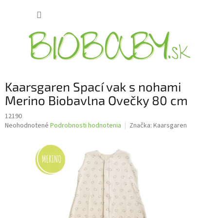
Prejsť
NÁKUP
na
obsah
KOŠÍK
Kaarsgaren Spací vak s nohami
Merino Biobavlna Ovečky 80 cm
12190
Priemerné
Neohodnotené
Podrobnosti hodnotenia
Značka:
Kaarsgaren
hodnotenie
produktu
je
0,0
z
5
hviezdičiek.