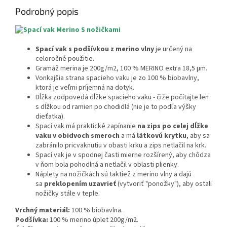
Podrobný popis
Spací vak s podšívkou z merino vlny
je určený na
celoročné použitie.
Gramáž merina je 200g/m2, 100 % MERINO extra 18,5 µm.
Vonkajšia strana spacieho vaku je zo 100 % biobavlny,
ktorá je veľmi príjemná na dotyk.
Dĺžka zodpovedá dĺžke spacieho vaku - čiže počítajte len
s dĺžkou od ramien po chodidlá (nie je to podľa výšky
dieťatka).
Spací vak má praktické zapínanie
na zips po celej dĺžke
vaku v obidvoch smeroch
a má
látkovú krytku
, aby sa
zabránilo pricvaknutiu v obasti krku a zips netlačil na krk.
Spací vak je v spodnej časti mierne rozšírený, aby chôdza
v ňom bola pohodlná a netlačil v oblasti plienky.
Náplety na nožičkách sú taktiež z merino vlny a dajú
sa
preklopením uzavrieť
(vytvoriť "ponožky"), aby ostali
nožičky stále v teple.
Vrchný materiál:
100 % biobavlna.
Podšívka:
100 % merino úplet 200g/m2.