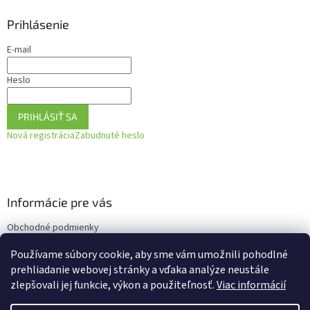
Prihlásenie
E-mail
Heslo
PRIHLÁSIŤ SA
Nová registrácia
Zabudnuté heslo
Informácie pre vás
Obchodné podmienky
Podmienky ochrany osobných údajov
Používame súbory cookie, aby sme vám umožnili pohodlné
Ako vrátiť tovar
prehliadanie webovej stránky a vďaka analýze neustále
zlepšovali jej funkcie, výkon a použiteľnosť.
Viac informácií