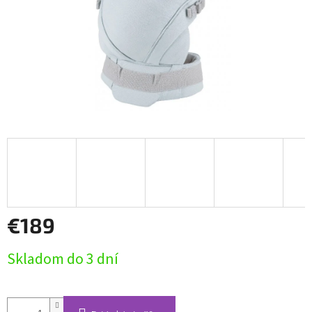
€189
Jednotková
Skladom do 3 dní
cena: