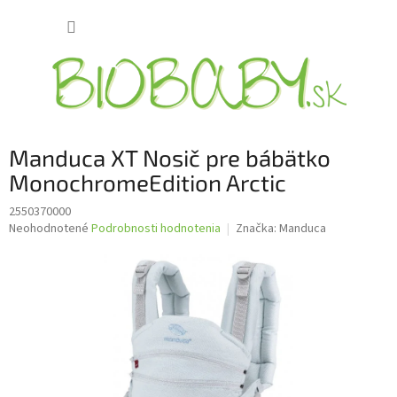
Prejsť
NÁKUP
na
obsah
KOŠÍK
Manduca XT Nosič pre bábätko
MonochromeEdition Arctic
2550370000
Priemerné
Neohodnotené
Podrobnosti hodnotenia
Značka:
Manduca
hodnotenie
produktu
je
0,0
z
5
hviezdičiek.