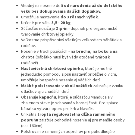
Vhodný na nosenie detí
od narodenia až do detského
veku bez dokupovania ďalších doplnkov.
Umožňuje nastavenie
do 3 rôznych výšok
.
Určené pre váhu
3,5 - 20 kg
.
Súčasťou nosiču je
Zip-in
- doplnok pre ergonomické
tvarovanie chrbtovej opierky.
Veľkostne prispôsobivý všetkým veľkostiam bábätiek aj
rodičov.
Nosenie v troch pozíciách -
na bruchu, na boku a na
chrbte
(bábätko musí byť vždy otočené tvárou k
rodičovi!)
Nastaviteľná chrbtová opierka
, ktorú je možné
jednoducho pomocou zipsu nastaviť približne o 7 cm,
umožňuje bezpečné nosenie aj väčších detí.
Mäkké polstrovanie v okolí nožičiek
zabraňuje vzniku
otlačkov aj u chudších detí.
Obsahuje
kapucňu
, ktorá je súčasťou Manduca a v
zbalenom stave je schovaná v hornej časti. Pre spiace
bábätko vytvára oporu pre krk a hlavičku.
Unikátna
trojitá regulovateľná dĺžka ramenného
popruhu
zaisťuje pohodlné nosenie aj pre menšie osoby
(cca 160cm).
Polstrovanie ramenných popruhov pre pohodlnejšie