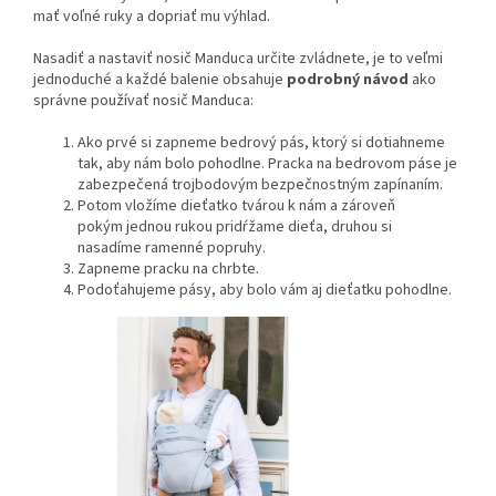
mať voľné ruky a dopriať mu výhlad.
Nasadiť a nastaviť nosič Manduca určite zvládnete, je to veľmi
jednoduché a každé balenie obsahuje
podrobný návod
ako
správne používať nosič Manduca:
Ako prvé si zapneme bedrový pás, ktorý si dotiahneme
tak, aby nám bolo pohodlne. Pracka na bedrovom páse je
zabezpečená trojbodovým bezpečnostným zapínaním.
Potom vložíme dieťatko tvárou k nám a zároveň
pokým jednou rukou pridŕžame dieťa, druhou si
nasadíme ramenné popruhy.
Zapneme pracku na chrbte.
Podoťahujeme pásy, aby bolo vám aj dieťatku pohodlne.