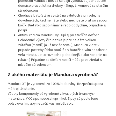
pomocou Manduca nosiča sa dajú vykonávať jednoduché
domáce práce, ísť na drobný nákup, či venovať sa starším
súrodencom.
Chodiace batoľatá ju využijú na výletoch v prírode, na
dovolenkách, keď nemáte alebo nechcete brať so sebou
kočík. Dieťatko si po námahe rado oddýchne, prípadne aj
pospí.
Aktívni rodičia Manducu využijú aj pri starších deťoch.
Celodenné výlety či turistika je pre ne ešte veľkou
záťažou (mamííí, ja už nevládzem...), Manducu viete v
prípade potreby ľahko použiť a v batožine Vám nezaberie
veľa miesta. Je to rozhodne pohodlnejšie ako nosenie na
rukách:) Prípadne sa dieťa v nosiči môže prestriedať s
mladším súrodencom.
Z akého materiálu je Manduca vyrobená?
Manduca XT je vyrobená zo 100% biobavlny. Bezpečná spona
má trojité istenie.
Všetky komponenty sú vyrobené z kvalitných trvanlivých
materiálov. YKK zips neobsahuje nikel. Zipsy sú podložené
polstrovaním, aby netlačili vás ani bábätko.