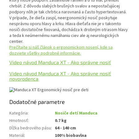
ktorý môže podporiť zatiahnutie ramien a o to viac prehĺbiť
chrbát. Z dôvodu slabých brušných svalov a nepostačujúcej
podpory nôh je tak chrbtica narovnaná a často hypertextovaná.
V prípade, že dieťa zaspí, neergonomický nosič poskytuje
nesprávnu oporu hlavy a krku. Hlava dieťaťa nie je v takomto
nosiči dostatočne fixovaná, dochádza k drobným otrasom hlavy
a teda k neúmernému namáhaniu ciev ale aj neurologických
centier.
Prečítajte si náš článok o ergonomickom nosení, kde sa
dozviete všetky podrobné informácie.
Video návod Manduca XT - Ako správne nosiť
Video návod Manduca XT - Ako správne nosiť
novorodenca
Dodatočné parametre
Kategória
:
Nosiče detí Manduca
Hmotnosť
:
0.7 kg
Dĺžka bedrového pásu
:
64 - 140 cm
Materiál
:
100% biobavlna