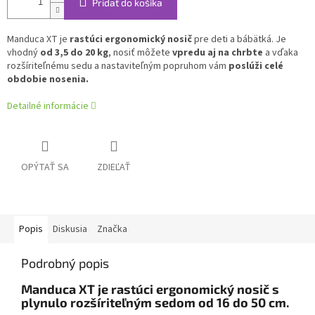
Pridať do košíka
Manduca XT je
rastúci ergonomický nosič
pre deti a bábätká. Je
vhodný
od 3,5 do 20 kg
, nosiť môžete
vpredu aj na chrbte
a vďaka
rozšíriteľnému sedu a nastaviteľným popruhom vám
poslúži celé
obdobie nosenia.
Detailné informácie
OPÝTAŤ SA
ZDIEĽAŤ
Popis
Diskusia
Značka
Podrobný popis
Manduca XT je rastúci ergonomický nosič s
plynulo rozšíriteľným sedom od 16 do 50 cm.