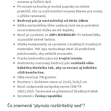
nosenie aj ťažších detí.
Pri nosení na bruchu je možné popruhy na chrbte
prekrížiť, čím sa zvýši komfort nosenia (hlavne pre osoby
s užšími ramenami).
Bedrový pás je nastaviteľný od 64 do 140cm
Vďaka nastaviteľnej šírke sedacej časti nie je potrebná
novorodenecká vložka ani iné doplnky
Nosič je vyrobený zo
100% BIOBAVLNY
. Pri farbení látky
sú použité šetrné farbivá.
Všetky komponenty sú vyrobené z kvalitných trvanlivých
materiálov. YKK zips neobsahuje nikel. Sú podložené
polstrovaním, aby netlačili nosiaceho.
Pracka bedrového pásu má
trojité istenie.
Anatomicky tvarovaný bedrový pás
rozkladá váhu
bábätko/dieťatka tak, aby sa nosiaci aj bábätko
cítili komfortne.
Váha nosiča je 700 gramov.
Rozmery v zloženom stave sú 21x33,7x10,5 cm.
Nosič zodpovedá európskej norme CEN/TR
16512:2015. Testované na prítomnosť škodlivých látok.
Vyrobené v
Českej republike
Čo znamená "plynulo rozšíriteľný sed"?