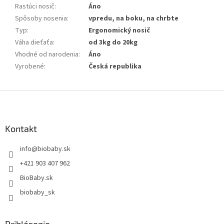
Rastúci nosič
:
Áno
Spôsoby nosenia
:
vpredu, na boku, na chrbte
Typ
:
Ergonomický nosič
Váha dieťaťa
:
od 3kg do 20kg
Vhodné od narodenia
:
Áno
Vyrobené
:
Česká republika
Z
á
p
ä
Kontakt
t
info
@
biobaby.sk
i
e
+421 903 407 962
BioBaby.sk
biobaby_sk