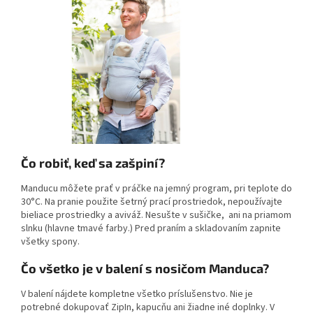
Čo robiť, keď sa zašpiní?
Manducu môžete prať v práčke na jemný program, pri teplote do
30°C. Na pranie použite šetrný prací prostriedok, nepoužívajte
bieliace prostriedky a aviváž. Nesušte v sušičke, ani na priamom
slnku (hlavne tmavé farby.) Pred praním a skladovaním zapnite
všetky spony.
Čo všetko je v balení s nosičom Manduca?
V balení nájdete kompletne všetko príslušenstvo. Nie je
potrebné dokupovať ZipIn, kapucňu ani žiadne iné doplnky. V