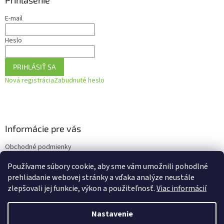
Prihlásenie
E-mail
Heslo
PRIHLÁSIŤ SA
Nová registrácia
Zabudnuté heslo
Informácie pre vás
Obchodné podmienky
Podmienky ochrany osobných údajov
Používame súbory cookie, aby sme vám umožnili pohodlné
Ako vrátiť tovar
prehliadanie webovej stránky a vďaka analýze neustále
zlepšovali jej funkcie, výkon a použiteľnosť.
Viac informácií
Nastavenie
Vytvoril Shoptet