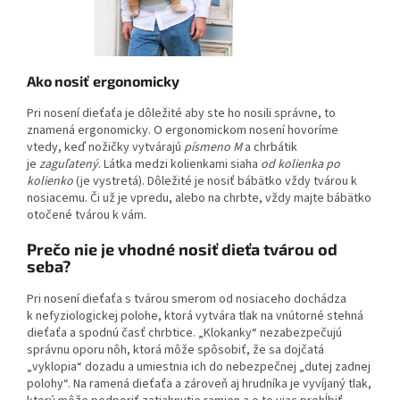
Ako nosiť
ergonomicky
Pri nosení dieťaťa je dôležité aby ste ho nosili správne, to
znamená ergonomicky. O ergonomickom nosení hovoríme
vtedy, keď nožičky vytvárajú
písmeno M
a chrbátik
je
zaguľatený
. Látka medzi kolienkami siaha
od kolienka po
kolienko
(je vystretá). Dôležité je nosiť bábätko vždy tvárou k
nosiacemu. Či už je vpredu, alebo na chrbte, vždy majte bábätko
otočené tvárou k vám.
Prečo nie je vhodné nosiť dieťa tvárou od
seba?
Pri nosení dieťaťa s tvárou smerom od nosiaceho dochádza
k nefyziologickej polohe, ktorá vytvára tlak na vnútorné stehná
dieťaťa a spodnú časť chrbtice. „Klokanky“ nezabezpečujú
správnu oporu nôh, ktorá môže spôsobiť, že sa dojčatá
„vyklopia“ dozadu a umiestnia ich do nebezpečnej „dutej zadnej
polohy“. Na ramená dieťaťa a zároveň aj hrudníka je vyvíjaný tlak,