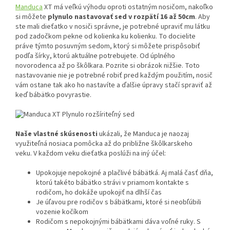
Manduca
XT má veľkú výhodu oproti ostatným nosičom, nakoľko
si môžete
plynulo nastavovať sed v rozpätí 16 až 50cm
. Aby
ste mali dieťatko v nosiči správne, je potrebné upraviť mu látku
pod zadočkom pekne od kolienka ku kolienku. To docielite
práve týmto posuvným sedom, ktorý si môžete prispôsobiť
podľa šírky, ktorú aktuálne potrebujete. Od úplného
novorodenca až po škôlkara. Pozrite si obrázok nižšie. Toto
nastavovanie nie je potrebné robiť pred každým použitím, nosič
vám ostane tak ako ho nastavíte a ďalšie úpravy stačí spraviť až
keď bábätko povyrastie.
Naše vlastné skúsenosti
ukázali, že Manduca je naozaj
využiteľná nosiaca pomôcka až do približne škôlkarskeho
veku. V každom veku dieťatka poslúži na iný účel:
Upokojuje nepokojné a plačlivé bábätká. Aj malá časť dňa,
ktorú takéto bábätko strávi v priamom kontakte s
rodičom, ho dokáže upokojiť na dlhší čas
Je úľavou pre rodičov s bábätkami, ktoré si neobľúbili
vozenie kočíkom
Rodičom s nepokojnými bábätkami dáva voľné ruky. S