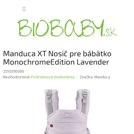
Prejsť
NÁKUP
na
obsah
KOŠÍK
Manduca XT Nosič pre bábätko
MonochromeEdition Lavender
2550395000
Priemerné
Neohodnotené
Podrobnosti hodnotenia
Značka:
Manduca
hodnotenie
produktu
je
0,0
z
5
hviezdičiek.