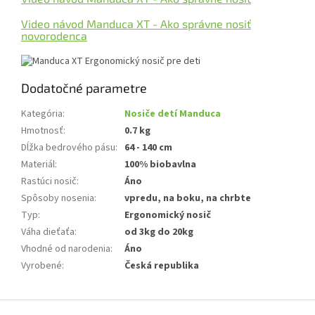
Video návod Manduca XT - Ako správne nosiť
novorodenca
Dodatočné parametre
Kategória
:
Nosiče detí Manduca
Hmotnosť
:
0.7 kg
Dĺžka bedrového pásu
:
64 - 140 cm
Materiál
:
100% biobavlna
Rastúci nosič
:
Áno
Spôsoby nosenia
:
vpredu, na boku, na chrbte
Typ
:
Ergonomický nosič
Váha dieťaťa
:
od 3kg do 20kg
Vhodné od narodenia
:
Áno
Vyrobené
:
Česká republika
Z