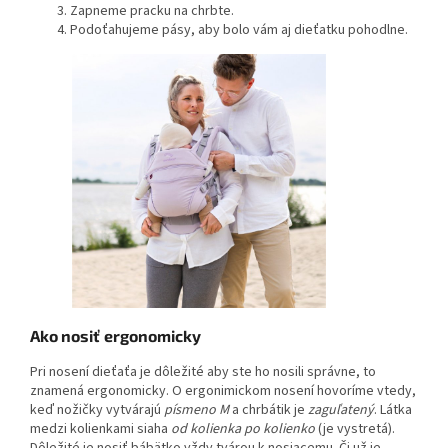
Zapneme pracku na chrbte.
Podoťahujeme pásy, aby bolo vám aj dieťatku pohodlne.
Ako nosiť
ergonomicky
Pri nosení dieťaťa je dôležité aby ste ho nosili správne, to
znamená ergonomicky. O ergonimickom nosení hovoríme vtedy,
keď nožičky vytvárajú
písmeno M
a chrbátik je
zaguľatený
. Látka
medzi kolienkami siaha
od kolienka po kolienko
(je vystretá).
Dôležité je nosiť bábätko vždy tvárou k nosiacemu. Či už je