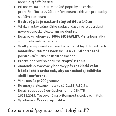
nosenie aj ťažších detí.
Pri nosení na bruchu je možné popruhy na chrbte
prekrížiť, čím sa zvýši komfort nosenia (hlavne pre osoby
s užšími ramenami).
Bedrový pás je nastaviteľný od 64 do 140cm
Vďaka nastaviteľnej šírke sedacej časti nie je potrebná
novorodenecká vložka ani iné doplnky
Nosič je vyrobený zo
100% BIOBAVLNY
. Pri farbení látky
sú použité šetrné farbivá.
Všetky komponenty sú vyrobené z kvalitných trvanlivých
materiálov. YKK zips neobsahuje nikel. Sú podložené
polstrovaním, aby netlačili nosiaceho.
Pracka bedrového pásu má
trojité istenie.
Anatomicky tvarovaný bedrový pás
rozkladá váhu
bábätko/dieťatka tak, aby sa nosiaci aj bábätko
cítili komfortne.
Váha nosiča je 700 gramov.
Rozmery v zloženom stave sú 21x33,7x10,5 cm.
Nosič zodpovedá európskej norme CEN/TR
16512:2015. Testované na prítomnosť škodlivých látok.
Vyrobené v
Českej republike
Čo znamená "plynulo rozšíriteľný sed"?