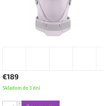
€189
Jednotková
Skladom do 3 dní
cena: