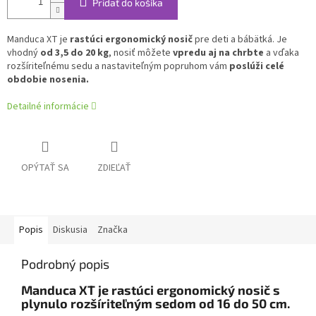
Pridať do košíka
Manduca XT je
rastúci ergonomický nosič
pre deti a bábätká. Je
vhodný
od 3,5 do 20 kg
, nosiť môžete
vpredu aj na chrbte
a vďaka
rozšíriteľnému sedu a nastaviteľným popruhom vám
poslúži celé
obdobie nosenia.
Detailné informácie
OPÝTAŤ SA
ZDIEĽAŤ
Popis
Diskusia
Značka
Podrobný popis
Manduca XT je rastúci ergonomický nosič s
plynulo rozšíriteľným sedom od 16 do 50 cm.