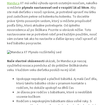
Manduca
XT má veľkú výhodu oproti ostatným nosičom, nakoľko
si môžete
plynulo nastavovať sed v rozpätí 16 až 50cm
. Aby
ste mali dieťatko v nosiči správne, je potrebné upraviť mu látku
pod zadočkom pekne od kolienka ku kolienku. To docielite
práve týmto posuvným sedom, ktorý si môžete prispôsobiť
podľa šírky, ktorú aktuálne potrebujete. Od úplného
novorodenca až po škôlkara. Pozrite si obrázok nižšie. Toto
nastavovanie nie je potrebné robiť pred každým použitím, nosič
vám ostane tak ako ho nastavíte a ďalšie úpravy stačí spraviť až
keď bábätko povyrastie.
Naše vlastné skúsenosti
ukázali, že Manduca je naozaj
využiteľná nosiaca pomôcka až do približne škôlkárskeho
veku. V každom veku dieťatka poslúži na iný účel:
Upokojuje nepokojné a plačlivé bábätká. Aj malá časť dňa,
ktorú takéto bábätko strávi v priamom kontakte s
rodičom, ho dokáže upokojiť na dlhší čas
Je úľavou pre rodičov s bábätkami, ktoré si neobľúbili
vozenie kočíkom
Rodičom s nepokojnými bábätkami dáva voľné ruky. S