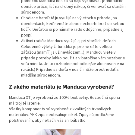
pomocou Manduca nosiča sa dajú vykonávať jednoduché
domáce práce, ísť na drobný nákup, či venovať sa starším
súrodencom.
Chodiace batoľatá ju využijú na výletoch v prírode, na
dovolenkách, keď nemáte alebo nechcete brať so sebou
kočík. Dieťatko si po námahe rado oddýchne, prípadne aj
pospí.
Aktívni rodičia Manducu využijú aj pri starších deťoch.
Celodenné výlety či turistika je pre ne ešte veľkou
záťažou (mamííí, ja už nevládzem...), Manducu viete v
prípade potreby ľahko použiť a v batožine Vám nezaberie
veľa miesta. Je to rozhodne pohodlnejšie ako nosenie na
rukách:) Prípadne sa dieťa v nosiči môže prestriedať s
mladším súrodencom.
Z akého materiálu je Manduca vyrobená?
Manduca XT je vyrobená zo 100% biobavlny. Bezpečná spona
má trojité istenie.
Všetky komponenty sú vyrobené z kvalitných trvanlivých
materiálov. YKK zips neobsahuje nikel. Zipsy sú podložené
polstrovaním, aby netlačili vás ani bábätko.