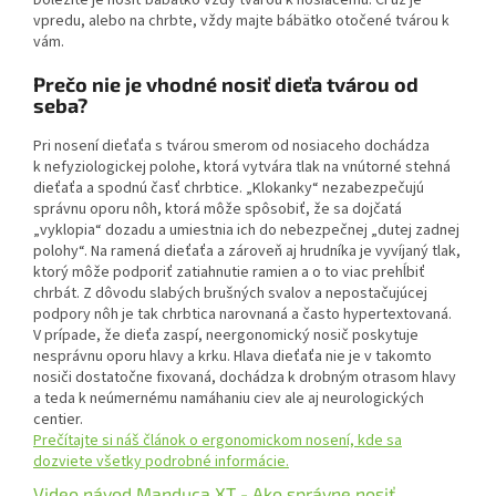
vpredu, alebo na chrbte, vždy majte bábätko otočené tvárou k
vám.
Prečo nie je vhodné nosiť dieťa tvárou od
seba?
Pri nosení dieťaťa s tvárou smerom od nosiaceho dochádza
k nefyziologickej polohe, ktorá vytvára tlak na vnútorné stehná
dieťaťa a spodnú časť chrbtice. „Klokanky“ nezabezpečujú
správnu oporu nôh, ktorá môže spôsobiť, že sa dojčatá
„vyklopia“ dozadu a umiestnia ich do nebezpečnej „dutej zadnej
polohy“. Na ramená dieťaťa a zároveň aj hrudníka je vyvíjaný tlak,
ktorý môže podporiť zatiahnutie ramien a o to viac prehĺbiť
chrbát. Z dôvodu slabých brušných svalov a nepostačujúcej
podpory nôh je tak chrbtica narovnaná a často hypertextovaná.
V prípade, že dieťa zaspí, neergonomický nosič poskytuje
nesprávnu oporu hlavy a krku. Hlava dieťaťa nie je v takomto
nosiči dostatočne fixovaná, dochádza k drobným otrasom hlavy
a teda k neúmernému namáhaniu ciev ale aj neurologických
centier.
Prečítajte si náš článok o ergonomickom nosení, kde sa
dozviete všetky podrobné informácie.
Video návod Manduca XT - Ako správne nosiť