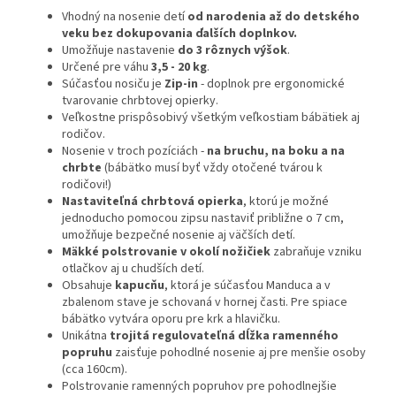
Vhodný na nosenie detí
od narodenia až do detského
veku bez dokupovania ďalších doplnkov.
Umožňuje nastavenie
do 3 rôznych výšok
.
Určené pre váhu
3,5 - 20 kg
.
Súčasťou nosiču je
Zip-in
- doplnok pre ergonomické
tvarovanie chrbtovej opierky.
Veľkostne prispôsobivý všetkým veľkostiam bábätiek aj
rodičov.
Nosenie v troch pozíciách -
na bruchu, na boku a na
chrbte
(bábätko musí byť vždy otočené tvárou k
rodičovi!)
Nastaviteľná chrbtová opierka
, ktorú je možné
jednoducho pomocou zipsu nastaviť približne o 7 cm,
umožňuje bezpečné nosenie aj väčších detí.
Mäkké polstrovanie v okolí nožičiek
zabraňuje vzniku
otlačkov aj u chudších detí.
Obsahuje
kapucňu
, ktorá je súčasťou Manduca a v
zbalenom stave je schovaná v hornej časti. Pre spiace
bábätko vytvára oporu pre krk a hlavičku.
Unikátna
trojitá regulovateľná dĺžka ramenného
popruhu
zaisťuje pohodlné nosenie aj pre menšie osoby
(cca 160cm).
Polstrovanie ramenných popruhov pre pohodlnejšie