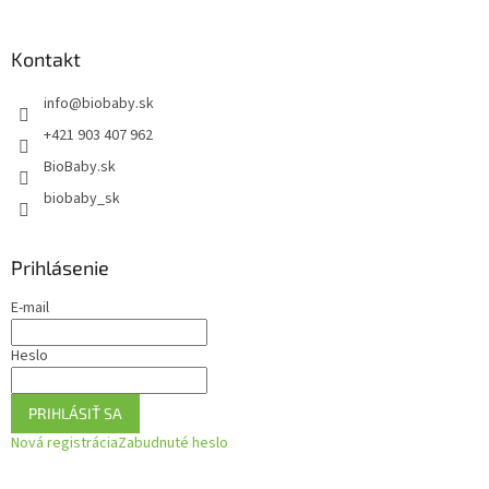
á
p
ä
Kontakt
t
info
@
biobaby.sk
i
e
+421 903 407 962
BioBaby.sk
biobaby_sk
Prihlásenie
E-mail
Heslo
PRIHLÁSIŤ SA
Nová registrácia
Zabudnuté heslo