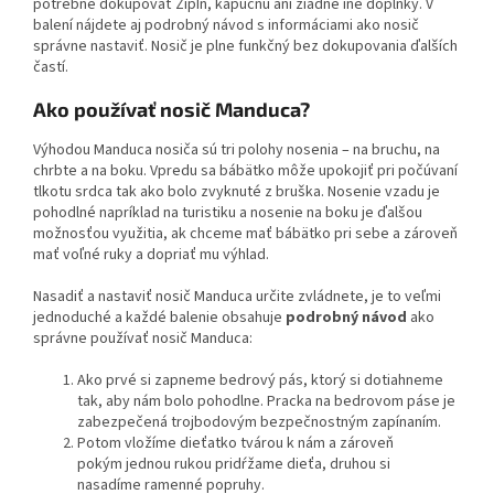
potrebné dokupovať ZipIn, kapucňu ani žiadne iné doplnky. V
balení nájdete aj podrobný návod s informáciami ako nosič
správne nastaviť. Nosič je plne funkčný bez dokupovania ďalších
častí.
Ako používať nosič Manduca?
Výhodou Manduca nosiča sú tri polohy nosenia – na bruchu, na
chrbte a na boku. Vpredu sa bábätko môže upokojiť pri počúvaní
tlkotu srdca tak ako bolo zvyknuté z bruška. Nosenie vzadu je
pohodlné napríklad na turistiku a nosenie na boku je ďalšou
možnosťou využitia, ak chceme mať bábätko pri sebe a zároveň
mať voľné ruky a dopriať mu výhlad.
Nasadiť a nastaviť nosič Manduca určite zvládnete, je to veľmi
jednoduché a každé balenie obsahuje
podrobný návod
ako
správne používať nosič Manduca:
Ako prvé si zapneme bedrový pás, ktorý si dotiahneme
tak, aby nám bolo pohodlne. Pracka na bedrovom páse je
zabezpečená trojbodovým bezpečnostným zapínaním.
Potom vložíme dieťatko tvárou k nám a zároveň
pokým jednou rukou pridŕžame dieťa, druhou si
nasadíme ramenné popruhy.