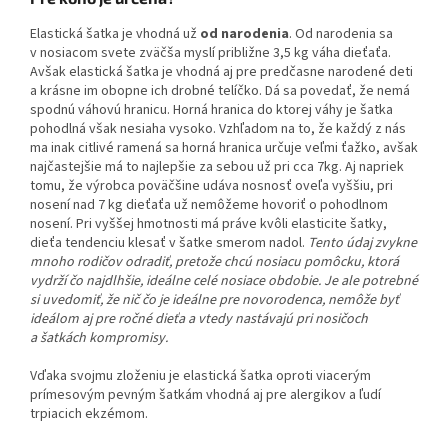
Elastická šatka je vhodná už
od narodenia
. Od narodenia sa
v nosiacom svete zväčša myslí približne 3,5 kg váha dieťaťa.
Avšak elastická šatka je vhodná aj pre predčasne narodené deti
a krásne im obopne ich drobné telíčko. Dá sa povedať, že nemá
spodnú váhovú hranicu. Horná hranica do ktorej váhy je šatka
pohodlná však nesiaha vysoko. Vzhľadom na to, že každý z nás
ma inak citlivé ramená sa horná hranica určuje veľmi ťažko, avšak
najčastejšie má to najlepšie za sebou už pri cca 7kg. Aj napriek
tomu, že výrobca poväčšine udáva nosnosť oveľa vyššiu, pri
nosení nad 7 kg dieťaťa už nemôžeme hovoriť o pohodlnom
nosení. Pri vyššej hmotnosti má práve kvôli elasticite šatky,
dieťa tendenciu klesať v šatke smerom nadol.
Tento údaj zvykne
mnoho rodičov odradiť, pretože chcú nosiacu pomôcku, ktorá
vydrží čo najdlhšie, ideálne celé nosiace obdobie. Je ale potrebné
si uvedomiť, že nič čo je ideálne pre novorodenca, nemôže byť
ideálom aj pre ročné dieťa a vtedy nastávajú pri nosičoch
a šatkách kompromisy.
Vďaka svojmu zloženiu je elastická šatka oproti viacerým
prímesovým pevným šatkám vhodná aj pre alergikov a ľudí
trpiacich ekzémom.