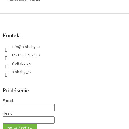
Z
á
p
ä
Kontakt
t
info
@
biobaby.sk
i
e
+421 903 407 962
BioBaby.sk
biobaby_sk
Prihlásenie
E-mail
Heslo
PRIHLÁSIŤ SA