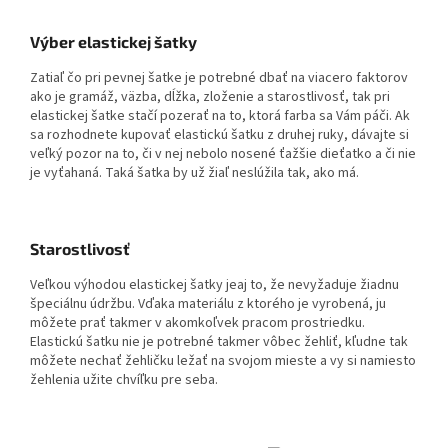
Výber elastickej šatky
Zatiaľ čo pri pevnej šatke je potrebné dbať na viacero faktorov
ako je gramáž, väzba, dĺžka, zloženie a starostlivosť, tak pri
elastickej šatke stačí pozerať na to, ktorá farba sa Vám páči. Ak
sa rozhodnete kupovať elastickú šatku z druhej ruky, dávajte si
veľký pozor na to, či v nej nebolo nosené ťažšie dieťatko a či nie
je vyťahaná. Taká šatka by už žiaľ neslúžila tak, ako má.
Starostlivosť
Veľkou výhodou elastickej šatky jeaj to, že nevyžaduje žiadnu
špeciálnu údržbu. Vďaka materiálu z ktorého je vyrobená, ju
môžete prať takmer v akomkoľvek pracom prostriedku.
Elastickú šatku nie je potrebné takmer vôbec žehliť, kľudne tak
môžete nechať žehličku ležať na svojom mieste a vy si namiesto
žehlenia užite chvíľku pre seba.