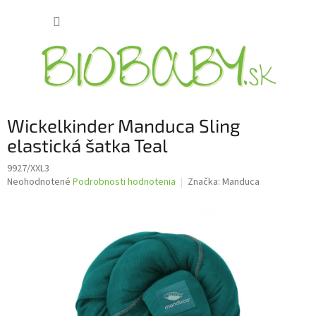
Prejsť
NÁKUP
na
obsah
KOŠÍK
Wickelkinder Manduca Sling
elastická šatka Teal
9927/XXL3
Priemerné
Neohodnotené
Podrobnosti hodnotenia
Značka:
Manduca
hodnotenie
produktu
je
0,0
z
5
hviezdičiek.