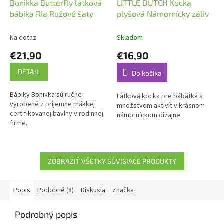
Bonikka Butterfly látková
LITTLE DUTCH Kocka
bábika Ria Ružové šaty
plyšová Námornícky záliv
Na dotaz
Skladom
€21,90
€16,90
DETAIL
Do košíka
Bábiky Bonikka sú ručne
Látková kocka pre bábätká s
vyrobené z príjemne mäkkej
množstvom aktivít v krásnom
certifikovanej bavlny v rodinnej
námorníckom dizajne.
firme.
ZOBRAZIŤ VŠETKY SÚVISIACE PRODUKTY
Popis
Podobné (8)
Diskusia
Značka
Podrobný popis