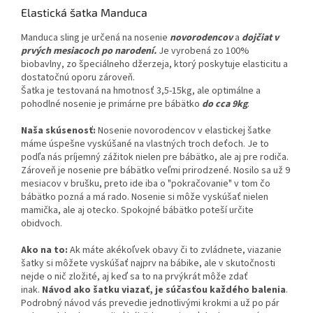
Elastická šatka Manduca
Manduca sling je určená na nosenie
novorodencov
a
dojčiat v
prvých mesiacoch po narodení.
Je vyrobená zo 100%
biobavlny, zo špeciálneho džerzeja, ktorý poskytuje elasticitu a
dostatočnú oporu zároveň.
Šatka je testovaná na hmotnosť 3,5-15kg, ale optimálne a
pohodlné nosenie je primárne pre bábätko
do cca 9kg
.
Naša skúsenosť:
Nosenie novorodencov v elastickej šatke
máme úspešne vyskúšané na vlastných troch deťoch. Je to
podľa nás príjemný zážitok nielen pre bábätko, ale aj pre rodiča.
Zároveň je nosenie pre bábätko veľmi prirodzené. Nosilo sa už 9
mesiacov v brušku, preto ide iba o "pokračovanie" v tom čo
bábätko pozná a má rado. Nosenie si môže vyskúšať nielen
mamička, ale aj otecko. Spokojné bábätko poteší určite
obidvoch.
Ako na to:
Ak máte akékoľvek obavy či to zvládnete, viazanie
šatky si môžete vyskúšať najprv na bábike, ale v skutočnosti
nejde o nič zložité, aj keď sa to na prvýkrát môže zdať
inak.
Návod ako šatku viazať, je súčasťou každého balenia
.
Podrobný návod vás prevedie jednotlivými krokmi a už po pár