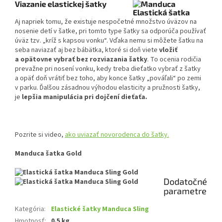
Viazanie elastickej šatky
Aj napriek tomu, že existuje nespočetné množstvo úväzov na
nosenie detí v šatke, pri tomto type šatky sa odporúča používať
úväz tzv. „kríž s kapsou vonku“. Vďaka nemu si môžete šatku na
seba naviazať aj bez bábätka, ktoré si doň viete
vložiť
a opätovne vybrať bez rozviazania šatky
. To ocenia rodičia
prevažne pri nosení vonku, kedy treba dieťatko vybrať z šatky
a opäť doň vrátiť bez toho, aby konce šatky „pováľali“ po zemi
v parku. Ďalšou zásadnou výhodou elasticity a pružnosti šatky,
je
lepšia manipulácia pri dojčení dieťaťa.
Pozrite si video,
ako uviazať novorodenca do šatky.
Manduca šatka Gold
Dodatočné
parametre
Kategória
:
Elastické šatky Manduca Sling
Hmotnosť
:
0.5 kg