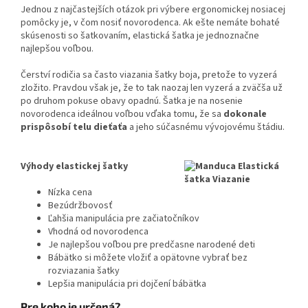
Jednou z najčastejších otázok pri výbere ergonomickej nosiacej
pomôcky je, v čom nosiť novorodenca. Ak ešte nemáte bohaté
skúsenosti so šatkovaním, elastická šatka je jednoznačne
najlepšou voľbou.
Čerství rodičia sa často viazania šatky boja, pretože to vyzerá
zložito. Pravdou však je, že to tak naozaj len vyzerá a zväčša už
po druhom pokuse obavy opadnú. Šatka je na nosenie
novorodenca ideálnou voľbou vďaka tomu, že sa
dokonale
prispôsobí telu dieťaťa
a jeho súčasnému vývojovému štádiu.
Výhody elastickej šatky
Nízka cena
Bezúdržbovosť
Ľahšia manipulácia pre začiatočníkov
Vhodná od novorodenca
Je najlepšou voľbou pre predčasne narodené deti
Bábätko si môžete vložiť a opätovne vybrať bez
rozviazania šatky
Lepšia manipulácia pri dojčení bábätka
Pre koho je určená?