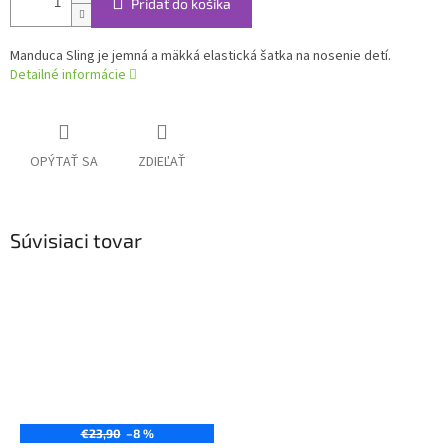
Pridať do košíka
Manduca Sling je jemná a mäkká elastická šatka na nosenie detí.
Detailné informácie
OPÝTAŤ SA
ZDIEĽAŤ
Súvisiaci tovar
€23,90
–8 %