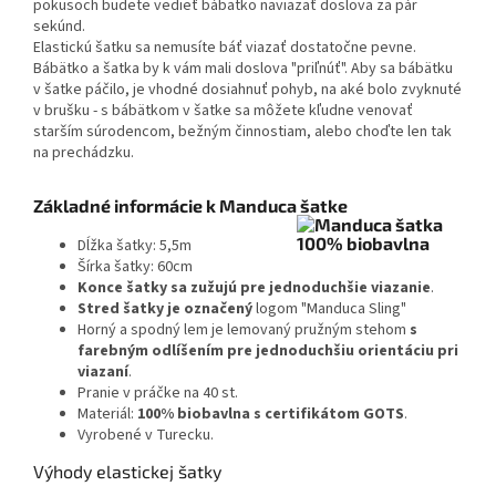
pokusoch budete vedieť bábätko naviazať doslova za pár
sekúnd.
Elastickú šatku sa nemusíte báť viazať dostatočne pevne.
Bábätko a šatka by k vám mali doslova "priľnúť". Aby sa bábätku
v šatke páčilo, je vhodné dosiahnuť pohyb, na aké bolo zvyknuté
v brušku - s bábätkom v šatke sa môžete kľudne venovať
starším súrodencom, bežným činnostiam, alebo choďte len tak
na prechádzku.
Základné informácie k Manduca šatke
Dĺžka šatky: 5,5m
Šírka šatky: 60cm
Konce šatky sa zužujú pre jednoduchšie viazanie
.
Stred šatky je označený
logom "Manduca Sling"
Horný a spodný lem je lemovaný pružným stehom
s
farebným odlíšením pre jednoduchšiu orientáciu pri
viazaní
.
Pranie v práčke na 40 st.
Materiál:
100% biobavlna s certifikátom GOTS
.
Vyrobené v Turecku.
Výhody elastickej šatky