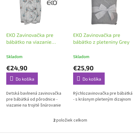
i
p
s
r
p
o
r
d
o
u
d
k
EKO Zavinovačka pre
EKO Zavinovačka pre
u
t
bábätko na viazanie
bábätko z pleteniny Grey
k
o
Western
t
v
Skladom
Skladom
o
€24,90
€25,90
v
Do košíka
Do košíka
Detská bavlnená zavinovačka
Rýchlozavinovačka pre bábätká
pre bábätká od pôrodnice -
- s krásnym pleteným dizajnom
viazanie na trojité šnúrovanie
2
položiek celkom
O
v
l
Z