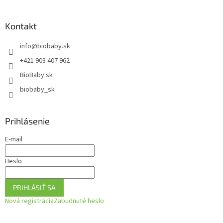
á
á
d
p
a
ä
Kontakt
c
t
i
info
@
biobaby.sk
i
e
p
e
+421 903 407 962
r
BioBaby.sk
v
k
biobaby_sk
y
v
ý
Prihlásenie
p
i
E-mail
s
u
Heslo
PRIHLÁSIŤ SA
Nová registrácia
Zabudnuté heslo