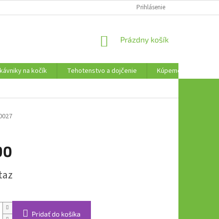
AKO VRÁTIŤ TOVAR
Prihlásenie
NÁKUPNÝ
Prázdny košík
KOŠÍK
kávniky na kočík
Tehotenstvo a dojčenie
Kúpeme, plávame a t
0027
90
ová
taz
Pridať do košíka