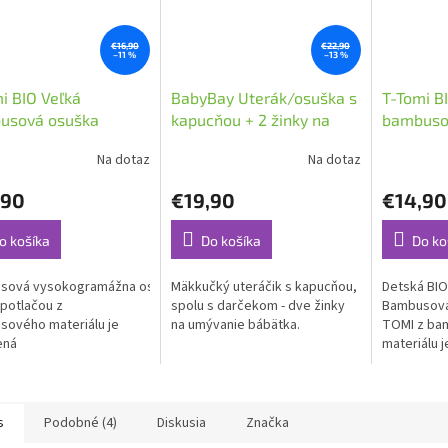
€16,90
€22,90
–11 %
–13 %
i BIO Veľká
BabyBay Uterák/osuška s
T-Tomi B
usová osuška
kapucňou + 2 žinky na
bambuso
s / srdiečka
umývanie
bábätká 
Na dotaz
Na dotaz
,90
€19,90
€14,90
o košíka
Do košíka
Do ko
sová vysokogramážna osuška T-
Mäkkučký uteráčik s kapucňou,
Detská BIO
 potlačou z
spolu s darčekom - dve žinky
Bambusová
ového materiálu je
na umývanie bábätka.
TOMI z ba
ená
materiálu 
stvovou technológiou
dvojvrstvo
vého tkania.
dutinového
tomuto spr
bambusová 
s
Podobné (4)
Diskusia
Značka