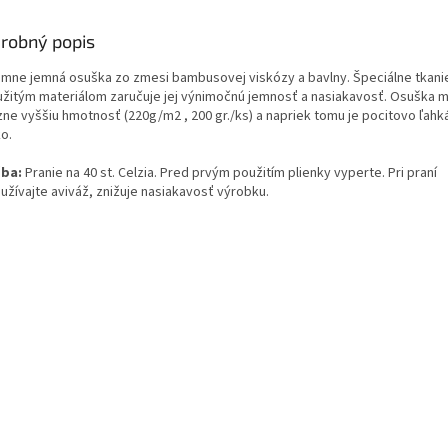
robný popis
émne jemná osuška zo zmesi bambusovej viskózy a bavlny. Špeciálne tkanie
užitým materiálom zaručuje jej výnimočnú jemnosť a nasiakavosť. Osuška 
zne vyššiu hmotnosť (220g/m2 , 200 gr./ks) a napriek tomu je pocitovo ľahk
o.
ba:
Pranie na 40 st. Celzia. Pred prvým použitím plienky vyperte. Pri praní
užívajte aviváž, znižuje nasiakavosť výrobku.