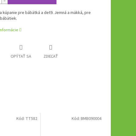
a kúpanie pre bábätká a det9. Jemná a mäkká, pre
bábätiek.
informácie
OPÝTAŤ SA
ZDIEĽAŤ
Kód:
TT582
Kód:
BMB090004