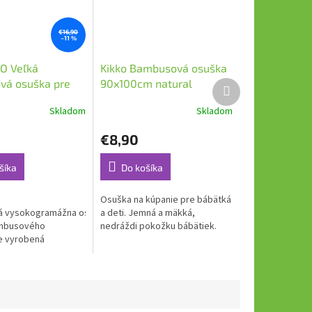
€16,90
–11 %
IO Veľká
Kikko Bambusová osuška
vá osuška pre
90x100cm natural
Ďalší
produkt
Dandelion
Skladom
Skladom
€8,90
šíka
Do košíka
Osuška na kúpanie pre bábätká
 vysokogramážna osuška T-
a deti. Jemná a mäkká,
mbusového
nedráždi pokožku bábätiek.
je vyrobená
vou technológiou
 tkania. Vďaka
acovaniu je
osuška...