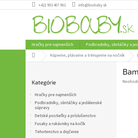
Prejsť
+421 903 407 962
info@biobaby.sk
na
obsah
Hračky pre najmenších
Podbradníky, slintáčiky a j
Domov
Kúpeme, plávame a trénujeme na nočník
B
Bam
o
Preskočiť
č
Priemer
Neohod
Kategórie
kategórie
n
hodnote
ý
produkt
Hračky pre najmenších
p
je
Podbradníky, slintáčiky a jedálenské
0,0
a
súpravy
z
n
Detské postieľky a príslušenstvo
5
e
hviezdič
Fusaky a rukávniky na kočík
l
Tehotenstvo a dojčenie