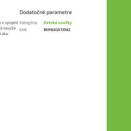
Dodatočné parametre
 v spojení
Kategória
:
Detské osušky
má navyše
EAN
:
8594161573562
á ako