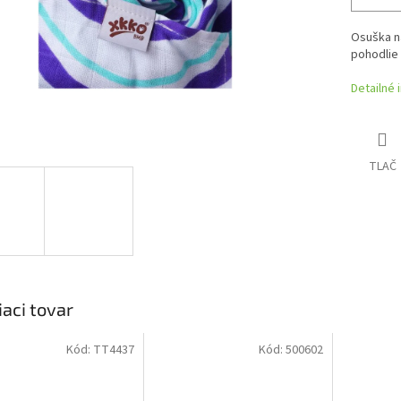
Osuška n
pohodlie 
Detailné 
TLAČ
iaci tovar
Kód:
TT4437
Kód:
500602