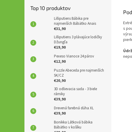
Top 10 produktov
Pod
Lilliputiens Bábika pre
Extr
najmenších Bábätko Anais
s po
€31,90
výra
Lilliputiens 3 plávajúce lodičky
pierk
Džungľa
€19,90
Údrž
nepo
Pexeso Vianoce 24 párov
€12,90
Puzzle Abeceda pre najmenších
SK/CZ
€20,90
3D odlievacia sada - 3 biele
rámiky
€39,90
Drevená farebná dúha XL
€39,90
Bonikka Látková bábika
Bábätko v košíku