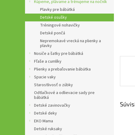
Kúpeme, plávame a trénujeme na nočník
Plavky pre bábätká
Detské osušky
Tréningové nohavičky
Detské pončá
Nepremokavé vrecká na plienky a
plavky
Nosiče a šatky pre bábätká
Fľaše a cumlíky
Plienky a prebaľovanie bábätka
Spacie vaky
Starostlivosť o zúbky
Odtlačkové a odlievacie sady pre
bábätká
Súvis
Detské zavinovačky
Detské deky
EKO Mama
Detské ruksaky