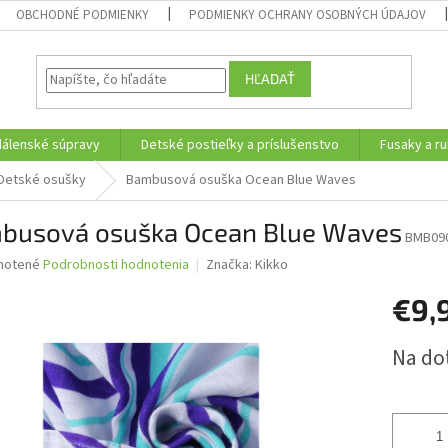
OBCHODNÉ PODMIENKY
PODMIENKY OCHRANY OSOBNÝCH ÚDAJOV
HĽADAŤ
edálenské súpravy
Detské postieľky a príslušenstvo
Fusaky a ru
Detské osušky
Bambusová osuška Ocean Blue Waves
busová osuška Ocean Blue Waves
BMB09
né
notené
Podrobnosti hodnotenia
Značka:
Kikko
nie
€9,
u
Jednotk
Na do
cena:
iek.