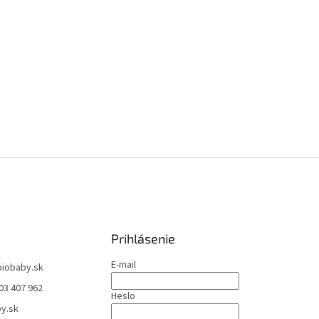
Prihlásenie
E-mail
biobaby.sk
03 407 962
Heslo
y.sk