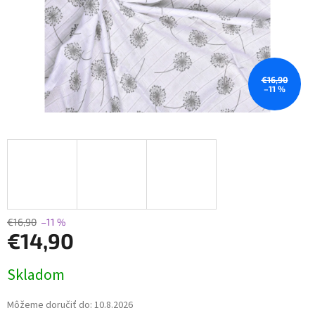
€16,90
–11 %
€16,90
–11 %
€14,90
Jednotková
Skladom
cena:
Môžeme doručiť do:
10.8.2026