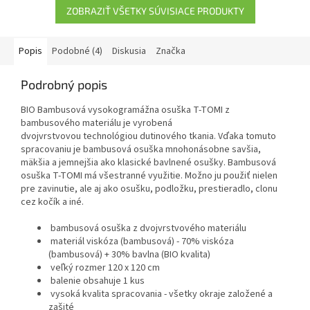
ZOBRAZIŤ VŠETKY SÚVISIACE PRODUKTY
Popis
Podobné (4)
Diskusia
Značka
Podrobný popis
BIO Bambusová vysokogramážna osuška T-TOMI z
bambusového materiálu je vyrobená
dvojvrstvovou technológiou dutinového tkania. Vďaka tomuto
spracovaniu je bambusová osuška mnohonásobne savšia,
mäkšia a jemnejšia ako klasické bavlnené osušky. Bambusová
osuška T-TOMI má všestranné využitie. Možno ju použiť nielen
pre zavinutie, ale aj ako osušku, podložku, prestieradlo, clonu
cez kočík a iné.
bambusová osuška z dvojvrstvového materiálu
materiál viskóza (bambusová) - 70% viskóza
(bambusová) + 30% bavlna (BIO kvalita)
veľký rozmer 120 x 120 cm
balenie obsahuje 1 kus
vysoká kvalita spracovania - všetky okraje založené a
zašité