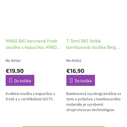
KIKKO BIO bavlnená froté
T-Tomi BIO Veľká
osuška s kapucňou XKKO
bambusová osuška Beige
Organic 90x90 White
Stars
Stars
Na dotaz
Na dotaz
€19,90
€16,90
Do košíka
Do košíka
Kvalitná osuška s kapucňou z
Bambusová vysokogramážna osušk
froté a s certifikátom GOTS.
tomi s potlačou z bambusového
materiálu je vyrobená
dvojvrstvovou technológiou
dutinového tkania.