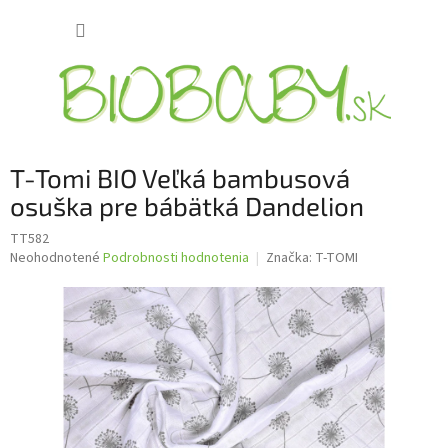
Prejsť
NÁKUP
na
obsah
KOŠÍK
T-Tomi BIO Veľká bambusová
osuška pre bábätká Dandelion
TT582
Priemerné
Neohodnotené
Podrobnosti hodnotenia
Značka:
T-TOMI
hodnotenie
produktu
je
0,0
z
5
hviezdičiek.