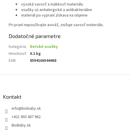
vysoká savosť a mäkkosť materiálu
osušky sú antialergické a antibakteriálne
materiál po vypraní získava na objeme
Pri praní nepoužívajte aviváž, znižuje savosť materiálu.
Dodatočné parametre
Kategória
:
Detské osušky
Hmotnosť
:
0.1 kg
EAN
:
8594166544468
Z
á
p
ä
Kontakt
t
info
@
biobaby.sk
i
e
+421 903 407 962
BioBaby.sk