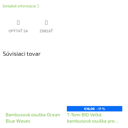
Detailné informácie
OPÝTAŤ SA
ZDIEĽAŤ
Súvisiaci tovar
€16,90
–11 %
Bambusová osuška Ocean
T-Tomi BIO Veľká
Blue Waves
bambusová osuška pre
bábätká Dandelion