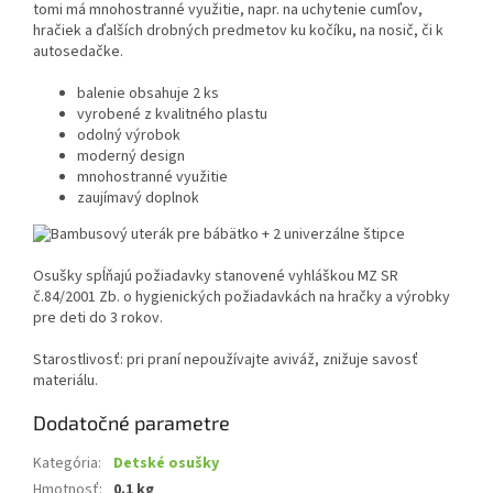
tomi má mnohostranné využitie, napr. na uchytenie cumľov,
hračiek a ďalších drobných predmetov ku kočíku, na nosič, či k
autosedačke.
balenie obsahuje 2 ks
vyrobené z kvalitného plastu
odolný výrobok
moderný design
mnohostranné využitie
zaujímavý doplnok
Osušky spĺňajú požiadavky stanovené vyhláškou MZ SR
č.84/2001 Zb. o hygienických požiadavkách na hračky a výrobky
pre deti do 3 rokov.
Starostlivosť: pri praní nepoužívajte aviváž, znižuje savosť
materiálu.
Dodatočné parametre
Kategória
:
Detské osušky
Hmotnosť
:
0.1 kg