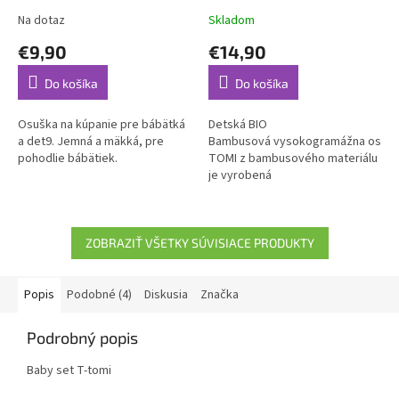
Na dotaz
Skladom
€9,90
€14,90
Do košíka
Do košíka
Osuška na kúpanie pre bábätká
Detská BIO
a det9. Jemná a mäkká, pre
Bambusová vysokogramážna osušk
pohodlie bábätiek.
TOMI z bambusového materiálu
je vyrobená
dvojvrstvovou technológiou
dutinového tkania. Vďaka
tomuto spracovaniu je
bambusová osuška...
ZOBRAZIŤ VŠETKY SÚVISIACE PRODUKTY
Popis
Podobné (4)
Diskusia
Značka
Podrobný popis
Baby set T-tomi