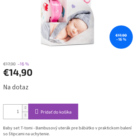
€17,90
–16 %
€17,90
–16 %
€14,90
Jednotková
Na dotaz
cena:
Pridať do košíka
Baby set T-tomi - Bambusový uterák pre bábätko v praktickom balení
so štipcami na uchytenie.