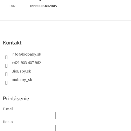
EAN
:
8595695402045
Z
á
p
ä
Kontakt
t
info
@
biobaby.sk
i
e
+421 903 407 962
BioBaby.sk
biobaby_sk
Prihlásenie
E-mail
Heslo