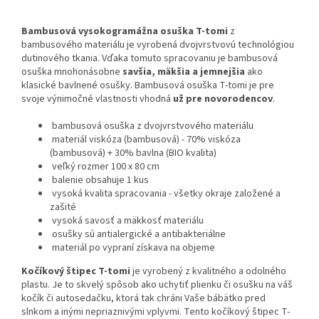
Bambusová vysokogramážna osuška T-tomi
z
bambusového materiálu je vyrobená dvojvrstvovú technológiou
dutinového tkania. Vďaka tomuto spracovaniu je bambusová
osuška mnohonásobne
savšia, mäkšia a jemnejšia
ako
klasické bavlnené osušky. Bambusová osuška T-tomi je pre
svoje výnimočné vlastnosti vhodná
už pre novorodencov
.
bambusová osuška z dvojvrstvového materiálu
materiál viskóza (bambusová) - 70% viskóza
(bambusová) + 30% bavlna (BIO kvalita)
veľký rozmer 100 x 80 cm
balenie obsahuje 1 kus
vysoká kvalita spracovania - všetky okraje založené a
zašité
vysoká savosť a mäkkosť materiálu
osušky sú antialergické a antibakteriálne
materiál po vypraní získava na objeme
Kočíkový štipec T-tomi
je vyrobený z kvalitného a odolného
plastu. Je to skvelý spôsob ako uchytiť plienku či osušku na váš
kočík či autosedačku, ktorá tak chráni Vaše bábätko pred
slnkom a inými nepriaznivými vplyvmi. Tento kočíkový štipec T-