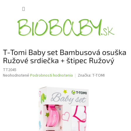
Prejsť
NÁKUP
na
obsah
KOŠÍK
T-Tomi Baby set Bambusová osuška
Ružové srdiečka + štipec Ružový
TT2045
Priemerné
Neohodnotené
Podrobnosti hodnotenia
Značka:
T-TOMI
hodnotenie
produktu
je
0,0
z
5
hviezdičiek.