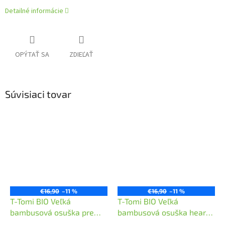
Detailné informácie
OPÝTAŤ SA
ZDIEĽAŤ
Súvisiaci tovar
€16,90
–11 %
€16,90
–11 %
T-Tomi BIO Veľká
T-Tomi BIO Veľká
bambusová osuška pre
bambusová osuška hearts
bábätká Dandelion
/ srdiečka