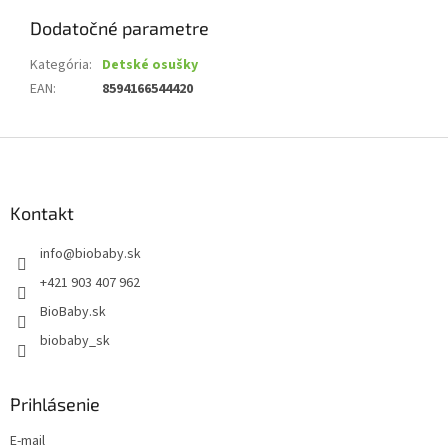
Dodatočné parametre
Kategória
:
Detské osušky
EAN
:
8594166544420
Z
á
p
ä
Kontakt
t
info
@
biobaby.sk
i
e
+421 903 407 962
BioBaby.sk
biobaby_sk
Prihlásenie
E-mail