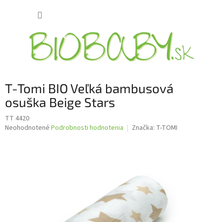
Prejsť
NÁKUP
na
obsah
KOŠÍK
T-Tomi BIO Veľká bambusová
osuška Beige Stars
TT 4420
Priemerné
Neohodnotené
Podrobnosti hodnotenia
Značka:
T-TOMI
hodnotenie
produktu
je
0,0
z
5
hviezdičiek.