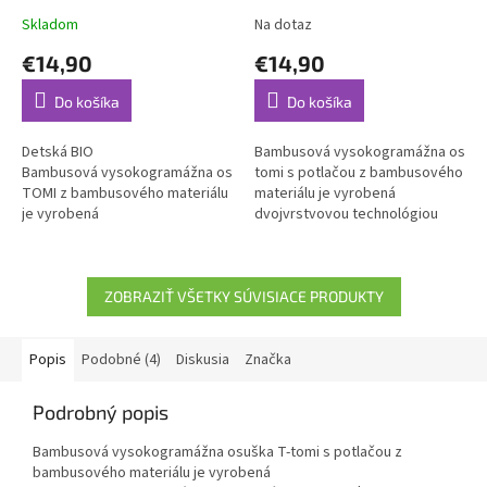
Skladom
Na dotaz
€14,90
€14,90
Do košíka
Do košíka
Detská BIO
Bambusová vysokogramážna osušk
Bambusová vysokogramážna osuška T-
tomi s potlačou z bambusového
TOMI z bambusového materiálu
materiálu je vyrobená
je vyrobená
dvojvrstvovou technológiou
dvojvrstvovou technológiou
dutinového tkania.
dutinového tkania. Vďaka
tomuto spracovaniu je
bambusová osuška...
ZOBRAZIŤ VŠETKY SÚVISIACE PRODUKTY
Popis
Podobné (4)
Diskusia
Značka
Podrobný popis
Bambusová vysokogramážna osuška T-tomi s potlačou z
bambusového materiálu je vyrobená