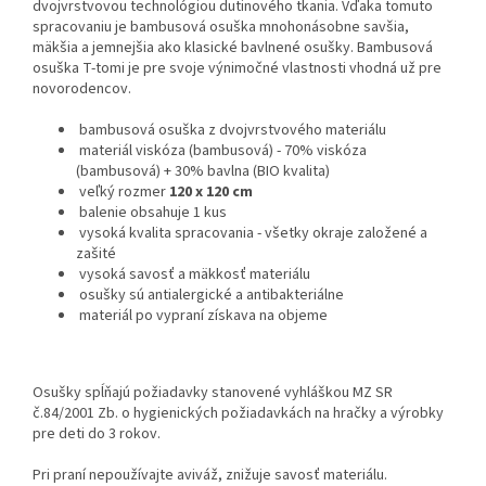
dvojvrstvovou technológiou dutinového tkania. Vďaka tomuto
spracovaniu je bambusová osuška mnohonásobne savšia,
mäkšia a jemnejšia ako klasické bavlnené osušky. Bambusová
osuška T-tomi je pre svoje výnimočné vlastnosti vhodná už pre
novorodencov.
bambusová osuška z dvojvrstvového materiálu
materiál viskóza (bambusová) - 70% viskóza
(bambusová) + 30% bavlna (BIO kvalita)
veľký rozmer
120 x 120 cm
balenie obsahuje 1 kus
vysoká kvalita spracovania - všetky okraje založené a
zašité
vysoká savosť a mäkkosť materiálu
osušky sú antialergické a antibakteriálne
materiál po vypraní získava na objeme
Osušky spĺňajú požiadavky stanovené vyhláškou MZ SR
č.84/2001 Zb. o hygienických požiadavkách na hračky a výrobky
pre deti do 3 rokov.
Pri praní nepoužívajte aviváž, znižuje savosť materiálu.