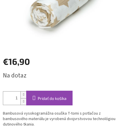
€16,90
Jednotková
Na dotaz
cena:
Pridať do košíka
Bambusová vysokogramážna osuška T-tomi s potlačou z
bambusového materiálu je vyrobená dvojvrstvovou technológiou
dutinového tkania.