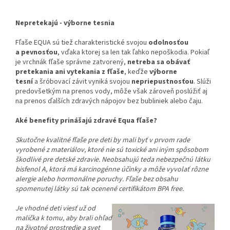
Nepretekajú - výborne tesnia
Fľaše EQUA sú tiež charakteristické svojou
odolnosťou
a pevnosťou
, vďaka ktorej sa len tak ľahko nepoškodia. Pokiaľ
je vrchnák fľaše správne zatvorený,
netreba sa obávať
pretekania ani vytekania z fľaše
, keďže
výborne
tesní
a šróbovací závit vyniká svojou
nepriepustnosťou
. Slúži
predovšetkým na prenos vody, môže však zároveň poslúžiť aj
na prenos ďalších zdravých nápojov bez bubliniek alebo čaju.
Aké benefity prinášajú zdravé Equa fľaše?
Skutočne kvalitné fľaše pre deti by mali byť v prvom rade
vyrobené z materiálov, ktoré nie sú toxické ani iným spôsobom
škodlivé pre detské zdravie. Neobsahujú teda nebezpečnú látku
bisfenol A, ktorá má karcinogénne účinky a môže vyvolať rôzne
alergie alebo hormonálne poruchy. Fľaše bez obsahu
spomenutej látky sú tak ocenené certifikátom BPA free.
Je vhodné deti viesť už od
malička k tomu, aby brali ohľad
na životné prostredie a svet