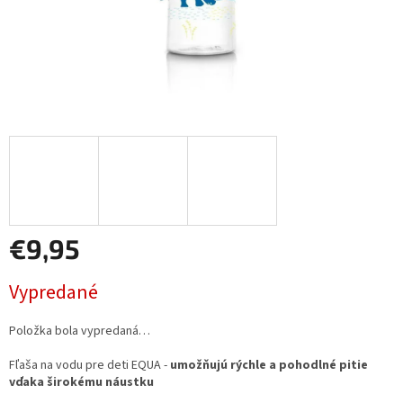
€9,95
Jednotková
Vypredané
cena:
Položka bola vypredaná…
Fľaša na vodu pre deti EQUA -
umožňujú rýchle a pohodlné pitie
vďaka širokému náustku