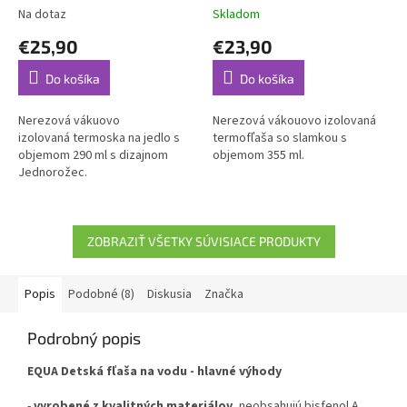
Na dotaz
Skladom
€25,90
€23,90
Do košíka
Do košíka
Nerezová vákuovo
Nerezová vákouovo izolovaná
izolovaná termoska na jedlo s
termofľaša so slamkou s
objemom 290 ml s dizajnom
objemom 355 ml.
Jednorožec.
ZOBRAZIŤ VŠETKY SÚVISIACE PRODUKTY
Popis
Podobné (8)
Diskusia
Značka
Podrobný popis
EQUA Detská fľaša na vodu - hlavné výhody
-
vyrobené z kvalitných materiálov
, neobsahujú bisfenol A