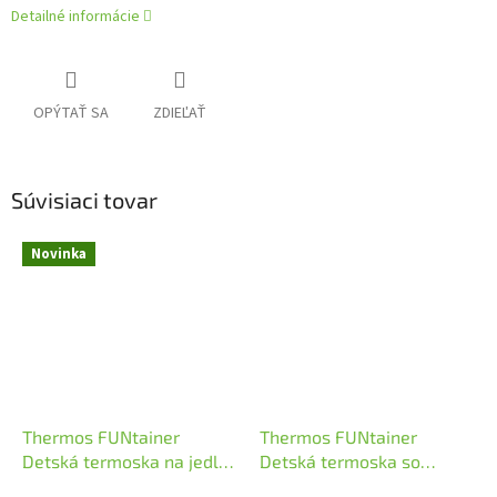
Detailné informácie
OPÝTAŤ SA
ZDIEĽAŤ
Súvisiaci tovar
Novinka
Thermos FUNtainer
Thermos FUNtainer
Detská termoska na jedlo
Detská termoska so
0,29l Jednorožec
slamkou Modrá